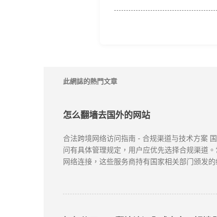
此網誌的熱門文章
怎么翻墙去国外的网站
合法跨境网络访问指南 - 合规渠道与技术方案
问有具体管理规定，用户应优先选择合规渠道。常
网络连接，这些服务商持有国家相关部门颁发的
提供跨境网络服务的合规VPN提供商： 中国电信
50个节点覆盖 SLA服务等级保证 金融级加
云平台接入 智能路由优化 可视化运维管理 阿里云V