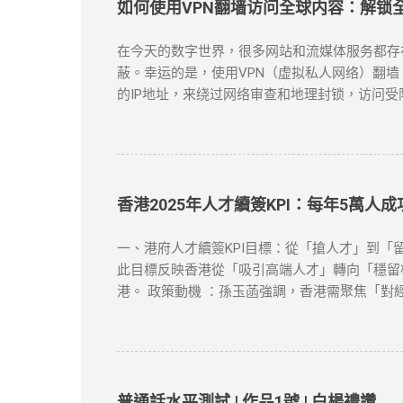
如何使用VPN翻墙访问全球内容：解锁
在今天的数字世界，很多网站和流媒体服务都存在地域
蔽。幸运的是，使用VPN（虚拟私人网络）翻墙
的IP地址，来绕过网络审查和地理封锁，访问受
资源。 对于许多需要翻墙的用户，VPN是最有效的
方案。 如何选择合适的VPN工具？ 选择VP
务，它们不仅在突破地域限制方面表现出色，而且
ExpressVPN ：速度快，兼容性强，支持Netf
下载并安装VPN客户端 ：选择你喜欢的VPN
香港2025年人才續簽KPI：每年5萬人
连接成功，你的IP地址将被替换为VPN服务器
：如果VPN无法连接，首先检查服务器是否正常，
一、港府人才續簽KPI目標：從「搶人才」到「留
到VPN连接并限制访问。如果出现这种情况，尝试
此目標反映香港從「吸引高端人才」轉向「穩留核心
慢，可以尝试切换到不同的VPN服务器，或者选
港。 政策動機 ：孫玉菡強調，香港需聚焦「對
“防火墙”的限制，畅享全球互联网内容。尽管网络
轉為「實質化」，申請者需具備以下關鍵因素： 
類）。 合約與職位匹配 ：受聘工作須與學歷及專
明（租約、水電單）、公司地址及薪俸稅/利得稅
作）。 3. 創業或業務貢獻 真實營運要求 ：
符合「合理規模業務」標準。 4. 家庭成員在港
普通話水平測試 | 作品1號 | 白楊禮讚