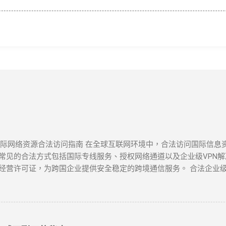
 国际网络资源合法访问指南 在全球互联网环境中，合法访问国际信
见的合法方式包括国际专线服务、授权网络通道以及企业级VPN解决
经营许可证，为跨国企业提供安全稳定的跨境通信服务。 合法企业级
国际专线 作为国内主要电信运营商，提供企业级国际专线服务，通过M
密传输 中国联通云联网 提供跨境云连接服务，支持企业混合云架构，实
PN网关 阿里云提供的企业级VPN服务，支持IPSec VPN连接，实现