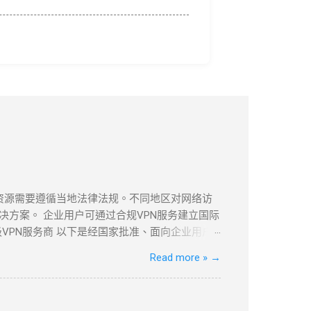
息资源需要遵循当地法律法规。不同地区对网络访
方案。 企业用户可通过合规VPN服务建立国际
VPN服务商 以下是经国家批准、面向企业用户
PLS VPN技术实现全球安全互联。 全球超过
Read more »
→
现本地数据中心与海外云资源的无缝连接。 支持多
本地数据中心与VPC的安全通信。 ...