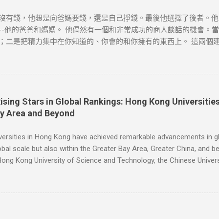
會配合及作出適當安排，不便之處，敬請原諒。
沒有錢，他想是向爸媽要錢，還是自己掙錢。最後他選擇了後者。他
-他的爸爸和媽媽。 他偶然有一個和非常成功的商人談話的機會。當
；二是把精力集中在你知道的、你會的和你擁有的東西上。 這兩個
思考：人們會有什麼難題，他又如何利用這個機會？ 一天，吃早飯
想穿著睡衣舒舒服服地吃早飯和看報紙，就必須離開溫暖的房間，冒
當天他就按響鄰居的門鈴，對他們說，每個月只需付給他一美元，他
[德]博多·舍費爾《達瑞的故事》 資料搜尋自網絡或筆者看法，僅
如有錯漏或任何問題，筆者及網站概不負責，並保留對文章更新和刪
Rising Stars in Global Rankings: Hong Kong Universit
作出適當安排，不便之處，敬請原諒。
ay Area and Beyond
versities in Hong Kong have achieved remarkable advancements in gl
obal scale but also within the Greater Bay Area, Greater China, and 
Hong Kong University of Science and Technology, the Chinese Univers
gnized as one of the oldest and most esteemed institutions in Hong 
its exceptional teaching, research outcomes, and extensive collaborati
 Technology has experienced significant strides in rankings, focusin
kthroughs across fields such as science, engineering, and busines