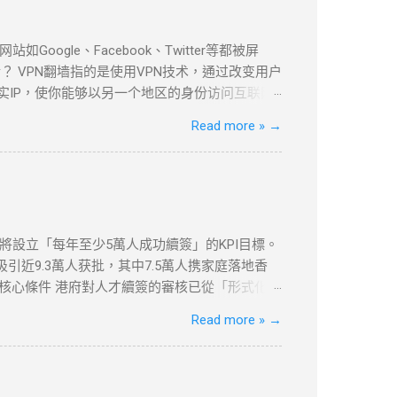
le、Facebook、Twitter等都被屏
 VPN翻墙指的是使用VPN技术，通过改变用户
实IP，使你能够以另一个地区的身份访问互联网
be等流媒体平台，VPN都提供了安全、可靠的解决
Read more »
→
以下是几款在全球范围内都非常受欢迎的VPN服
家和地区的服务器，适合各种设备使用。
依然提供强大的加密和绕过审查功能。 如何设置VPN翻墙？
地区服务器，例如美国或香港。 开始浏览 ：一旦
体平台。 常见问题与解决方案 VPN连接失败
etflix检测到VPN ：一些流媒体平台会检测
府將設立「每年至少5萬人成功續簽」的KPI目標。
慢 ：VPN加密会略微影响上网速度。如果速度较
引近9.3萬人获批，其中7.5萬人携家庭落地香
受到严格的审查和封锁。使用VPN翻墙，可以突破
的核心條件 港府對人才續簽的審核已從「形式化」
市場水平，年薪需達200萬港幣以上（針對高才A
Read more »
→
居住與社會融入 「兩址兩單」原則 ：需提供住址證
180天，長期離港者需提供合理解釋（如外派工
收入門檻 ：企業年盈利建議超500萬港幣，方能
續簽的輔助證明。 三、2025年續簽流程與常見誤