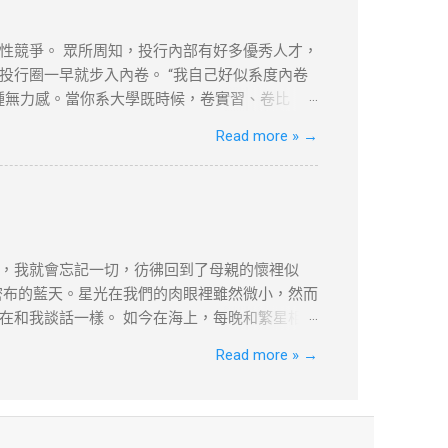
性競爭。 眾所周知，投行內部有好多優秀人才，
行圈一早就步入內卷。 “我自己好似系度內卷
一種無力感。當你系大學既時候，卷實習、卷比
、夜裡工作的寂寞，不過我唔凍，我凍既話會著
Read more »
→
確保搵到咁多？由Sell side跳去Buy
既。 尼個或許就是人類的迷茫與矛盾吧。唔諗啦，返去
，我就會忘記一切，彷彿回到了母親的懷裡似
密布的藍天。星光在我們的肉眼裡雖然微小，然而
在和我談話一樣。 如今在海上，每晚和繁星相
它們是這樣低，真是搖搖欲墜呢!漸漸地我的眼睛
Read more »
→
我彷彿看見它們在對我眨眼，我彷佛聽見它們在
了。 有一夜，那個在哥倫波上船的英國人指給我
者閲讀前自行衡量風險，本文筆者及網站不對讀者
分享學習内容。如涉及版權問題，請版權持有人