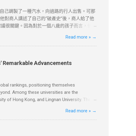
自己調製了一種汽水，向過路的行人出售。可那
他對商人講述了自己的“破產史”後，商人給了他
建議很關鍵。因為對於一個八歲的孩子而言，他不
時父親讓達瑞去取報紙。美國的送報員總是把報紙
Read more »
→
著寒風，到花園去取。雖然路短，但十分麻煩。
就每天早上把報紙塞到他們的房門底下。大多數
供學習用途。請各位讀者閲讀前自行衡量風險，本文
除的權力。本文純粹分享學習内容。如涉及版權
ies' Remarkable Advancements
obal rankings, positioning themselves
beyond. Among these universities are the
ity of Hong Kong, and Lingnan University. The
Kong, has consistently secured top positions in
Read more »
→
ons on an international level. Similarly, the Hong
g on nurturing innovative talents and achieving
s management. The Chinese University of Hong