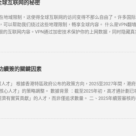
全球互联网的秘密
限制，这使得全球互联网的访问变得不那么自由了。许多国际网站如Goog
，可以帮助我们绕过这些地理限制，畅享全球内容。 什么是VPN翻墙？
限的互联网内容。VPN通过加密技术保护你的上网数据，同时隐藏真
工具之一。无论是为了突破“防火墙”，还是解锁Netflix、YouTu
N时，有几个因素需要考虑：速度、服务器位置、安全性和用户友好性。
能够提供强大的安全保障： NordVPN ：知名度高，全球多个国
lix、YouTube等流媒体解锁。 Surfshark ：价格较为亲民，但
服务商，下载安装客户端。 连接到合适的服务器 ：选择一个你想连接的
成功續簽的關鍵因素
的IP，所有的网络活动都将被加密，你可以自由访问被封锁的网站或流媒
或者尝试更换一个服务器位置。你也可以检查本地网络设置是否正确。 N
人才」 根據香港特區政府公布的政策方向，2025至2027年間，港
更换不同的服务器或使用专门支持Netflix的VPN服务。 连接速度
人才」的策略調整。 數據背景 ：截至2025年初，高才通計劃已吸
择具有更高速度的VPN服务。 VPN的应用 很多国外的网站和应用都
經濟有實質貢獻」的人才，而非僅追求數量。 二、2025年續簽審核
审查非常严密，但许多VPN服务商仍然提供有效的...
1. 穩定的工作與收入 薪俸稅門檻 ：續簽需證明「穩定收入」且符合
業相符，並提供完整合約、稅單及強積金（MPF）記錄。 2. 香港
單，證明與香港的實質連結。 通常居住證明 ：每年需在港居住至少
自雇者需提交商業登記證、財務報表及辦公租約，證明公司實際運營。 年
生活 配偶與子女因素 ：若配偶在港工作、子女就讀本地學校，可作為