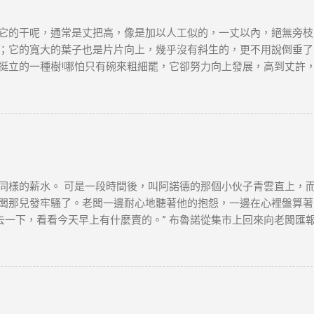
：高才續簽需在原簽證到期前3個月提交。 材料清單 ：根據就業、創
依賴「空殼公司」 高才自雇續簽需避免「虛假掛靠」，空殼公司拒批率超
它的干呢，通常是丈把高，像是加以人工似的，一丈以內，絕無旁枝
誤區三：收入不達標 月薪需達2萬港幣以上，且收入來源需與香港公司直
；它的寬大的葉子也是片片向上，幾乎沒有斜生的，更不用說倒垂了
：自雇者需注意「薪俸稅」與「利得稅」差異，續簽需以薪俸稅為主。 
挺立的一種樹!哪怕只有碗來粗細罷，它卻努力向上發展，高到丈許
 臨時補救措施 ：若長期離港，可透過家庭成員在港生活（如子女就學）
平凡的樹! 它沒有婆娑的姿態，沒有屈曲盤旋的虯枝，也許你要說它不
是它卻是偉岸，正直，樸質，嚴肅，也不缺乏溫和，更不用提它的堅
麼一株或一排白楊樹，難道你就只覺得樹只是樹，難道你就不想到它
在敵後的廣大土地上..... 節選自茅盾《白楊
，本文筆者及網站不對讀者閲讀前後的任何行爲負責。如有錯漏或任
及版權問題，請版權持有人與我們聯絡，我們會配合及作出適當安排
同樣的薪水。 可是一段時間後，叫阿諾德的那個小伙子青雲直上，
闆那兒發牢騷了。老闆一邊耐心地聽著他的抱怨，一邊在心裡盤算著怎
去一下，看看今天早上有什麼賣的。” 布魯諾從集市上回來向老闆匯
又跑到集上，然後回來告訴老闆一共四十袋土豆。 “價格是多少？” 布
不要說，看看阿諾德怎麼說。” 阿諾德很快就從集市上回來了。向老
他帶回來一個讓老闆看看。這個農民一個鐘頭以後還會弄來幾箱西紅
、 胡足青主編《故事時代》中《差別》 資料搜尋自網絡或筆者看法
爲負責。如有錯漏或任何問題，筆者及網站概不負責，並保留對文章