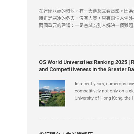
涉及版權問題，請版權持有人與我們聯絡，我們
在達瑞八歲的時候，有一天他想去看電影。因為
時正是寒冷的冬天，沒有人買，只有兩個人例外-
兩個重要的建議：一是嘗試為別人解決一個難題
會做的事情很多。於是他穿過大街小巷，不停地
從花園籬笆的一個特製的管子裡塞進來。假如你
當達瑞為父親取報紙的時候，一個主意誕生了。
人都同意了，很快他有了七十多個顧客。 節選自
筆者及網站不對讀者閲讀前後的任何行爲負責。
QS World Universities Ranking 2025 | 
問題，請版權持有人與我們聯絡，我們會配合及
and Competitiveness in the Greater B
In recent years, numerous uni
competitively not only on a gl
University of Hong Kong, the 
University of Hong Kong, reco
international rankings due to 
Kong University of Science and
groundbreaking research brea