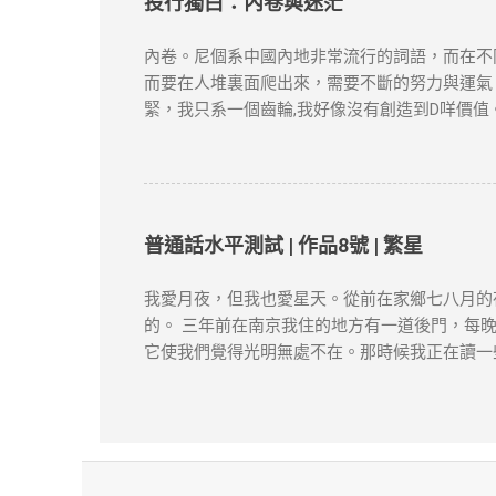
Kong ha...
投行獨白：內卷與迷茫
內卷。尼個系中國內地非常流行的詞語，而在不
而要在人堆裏面爬出來，需要不斷的努力與運氣
緊，我只系一個齒輪,我好像沒有創造到D咩價
賽、卷證書、卷GPA、卷卷卷卷到入投行既時
衫。 同時投行本身就系服務業，大把人想入投行，
side，的確可以換來Work Life Bal
做野：回歸初心，好好工作。 故事人物純屬虛
普通話水平測試 | 作品8號 | 繁星
我愛月夜，但我也愛星天。從前在家鄉七八月的
的。 三年前在南京我住的地方有一道後門，每
它使我們覺得光明無處不在。那時候我正在讀一
對，我把它們認得很熟了。我躺在艙面上，仰望
模糊了，我好像看見無數螢火蟲在我的周圍飛舞
小聲說話。這時我忘記了一切。在星的懷抱中我
看天上的巨人。他用手指著：//…… 節選自
閲讀前後的任何行爲負責。如有錯漏或任何問題