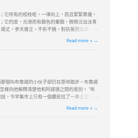
業或定居路徑準備對應文件（如合約、稅單、租約
80%。 誤區二：忽略居住要求 離港超過180天
；它所有的椏枝呢，一律向上，而且緊緊靠攏，
接相關。 四、2025年KPI目標下的實務策略
；它的皮，光滑而有銀色的暈圈，微微泛出淡青
合約期限設計 ：建議簽訂長約（如2-3年），以
，兩丈，參天聳立，不折不撓，對抗著西北風。
維繫續簽資...
美麗，--如果美是專指“婆娑”或“橫斜逸出”之
Read more »
→
強不屈與挺拔，它是樹中的偉丈夫!當你在積雪初
的樸質，嚴肅，堅強不屈，至少也像徵了北方的
禮讚》 資料搜尋自網絡或筆者看法，
何問題，筆者及網站概不負責，並保留對文章更
，不便之處，敬請原諒。
而那個叫布魯諾的小伙子卻仍在原地踏步。布魯諾
樣向他解釋清楚他和阿諾德之間的差別。 “布
報說，今早集市上只有一個農民拉了一車土豆在
魯諾又第三次跑到集上問來了價格。 “好吧，”老
Read more »
→
闆匯報說到現在為止只有一個農民在賣土豆，一共
柿，據他看價格非常公道。昨天他們鋪子的西紅
，僅供學習用途。請各位讀者閲讀前自行衡量風
更新和刪除的權力。本文純粹分享學習内容。如