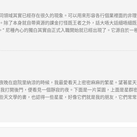
同領域其實已經存在很久的現象。可以用來形容各行個業裡面的非理
。除了本身就自帶資源的課金打怪既王者之外，話大唔大話細唔細既投
值。” 尼種內心的獨白其實由正式入職開始就已經出現了。它源自於
候，發現你依然要卷。內心其實冇乜成就感，反而有既系無盡既空虛
但職位空缺少，因為大部份人都唔想走，亦都唔知點走。出去第度你就可以
ance，但個D工作真系系度創造緊價值？我唔知咁樣既工作係咪真系我想要
構，如有雷同，實屬巧合。
夜晚在庭院里納涼的時候，我最愛看天上密密麻麻的繁星。望著星天
晚我打開後門，便看見一個靜寂的夜。下面是一片菜園，上面是星群
些天文學的書，也認得一些星星，好像它們就是我的朋友，它們常常
天空。深藍色的天空裡懸著無數半明半昧的星。船在動，星也在動，
。海上的夜是柔和的，是靜寂的，是夢幻的。我望著許多認識的星，
微笑著，我沉睡著。我覺得自己是一個小孩子，現在睡在母親的懷裡
巴金《繁星》 資料搜尋自網絡或筆者看法，僅供學習用途。請各位讀
，筆者及網站概不負責，並保留對文章更新和刪除的權力。本文純粹