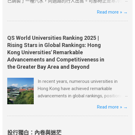
己調製了一種汽水，向過路的行人出售。可那時正是寒冷的
標下的實務策略 1. 專業規劃與長期布局 薪俸稅與利得稅區分
如有錯漏或任何問題，筆者及網站概不負責，並保留對文章
看阿諾德怎麼說。” 阿諾德很快就從集市上回來了。向老闆匯
冬天，沒有人買，只有兩個人例外--他的爸爸和媽媽。 他偶
Read more »
→
：自雇者需注意「薪俸稅」與「利得稅」差異，續簽需以薪
更新和刪除的權力。本文純粹分享學習内容。如涉及版權問
報說到現在為止只有一個農民在賣土豆，一共四十口袋，價
然有一個和非常成功的商人談話的機會。當他對商人講述了
俸稅為主。 合約期限設計 ：建議簽訂長約（如2-3年），以
題，請版權持有人與我們聯絡，我們會配合及作出適當安
格是多少多少；土豆質量很不錯，他帶回來一個讓老闆看
自己的“破產史”後，商人給了他兩個重要的建議：一是嘗試為
爭取更長的續簽年限。 2. 風險控管與替代方案 臨時補救措施
排，不便之處，敬請原諒。
看。這個農民一個鐘頭以後還會弄來幾箱西紅柿，據他看價
別人解決一個難題；二是把精力集中在你知道的、你會的和
：若長期離港，可透過家庭成員在港生活（如子女就學）維
格非常公道。昨天他們鋪子的西紅柿賣得很快，庫存已經不
你擁有的東西上。 這兩個建議很關鍵。因為對於一個八歲的
QS World Universities Ranking 2025 |
繫續簽資...
多了。 節選自張健鵬、 胡足青主編《故事時代》中《差別》
孩子而言，他不會做的事情很多。於是他穿過大街小巷，不
Rising Stars in Global Rankings: Hong
資料搜尋自網絡或筆者看法，僅供學習用途。請各位讀者閲
停地思考：人們會有什麼難題，他又如何利用這個機會？ 一
Kong Universities' Remarkable
讀前自行衡量風險，本文筆者及網站不對讀者閲讀前後的任
天，吃早飯時父親讓達瑞去取報紙。美國的送報員總是把報
Advancements and Competitiveness in
何行爲負責。如有錯漏或任何問題，筆者及網站概不負責，
紙從花園籬笆的一個特製的管子裡塞進來。假如你想穿著睡
the Greater Bay Area and Beyond
並保留對文章更新和刪除的權力。本文純粹分享學習内容。
衣舒舒服服地吃早飯和看報紙，就必須離開溫暖的房間，冒
如涉及版權問題，請版權持有人與我們聯絡，我們會配合及
著寒風，到花園去取。雖然路短，但十分麻煩。 當達瑞為父
In recent years, numerous universities in
作出適當安排，不便之處，敬請原諒。
親取報紙的時候，一個主意誕生了。當天他就按響鄰居的門
Hong Kong have achieved remarkable
鈴，對他們說，每個月只需付給他一美元，他就每天早上把
advancements in global rankings, positioning
報紙塞到他們的房門底下。大多數人都同意了，很快他有了
themselves competitively not only on a
Read more »
→
七十多個顧客。 節選自[德]博多·舍費爾《達瑞的故事》 資料
global scale but also within the Greater Bay
搜尋自網絡或筆者看法，僅供學習用途。請各位讀者閲讀前
Area, Greater China, and beyond. Among
自行衡量風險，本文筆者及網站不對讀者閲讀前後的任何行
these universities are the University of Hong
爲負責。如有錯漏或任何問題，筆者及網站概不負責，並保
Kong, the Hong Kong University of Science
投行獨白：內卷與迷茫