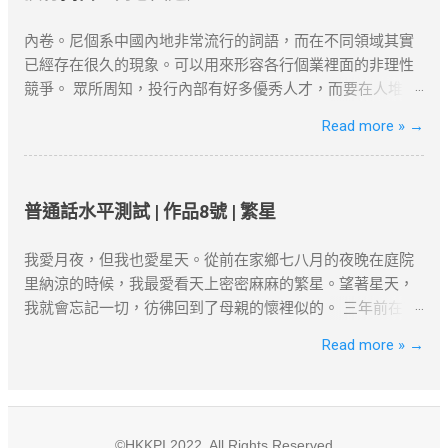
留對文章更新和刪除的權力。本文純粹分享學習内容。如涉
and Technology, the Chinese University of
及版權問題，請版權持有人與我們聯絡，我們會配合及作出
Hong Kong, and Lingnan University. The
內卷。尼個系中國內地非常流行的詞語，而在不同領域其實
適當安排，不便之處，敬請原諒。
University of Hong Kong, recognized as one
已經存在很久的現象。可以用來形容各行個業裡面的非理性
of the oldest and most esteemed
競爭。 眾所周知，投行內部有好多優秀人才，而要在人堆裏
institutions in Hong Kong, has consistently
面爬出來，需要不斷的努力與運氣。除了本身就自帶資源的
Read more »
→
secured top positions in international
課金打怪既王者之外，話大唔大話細唔細既投行圈一早就步
rankings due to its exceptional teaching,
入內卷。 “我自己好似系度內卷緊，我只系一個齒輪,我好像
research outcomes, and extensive
沒有創造到D咩價值。” 尼種內心的獨白其實由正式入職開始
collaborations on an international level.
就已經出現了。它源自於一種無力感。當你系大學既時候，
普通話水平測試 | 作品8號 | 繁星
Similarly, the Hong Kong University of
卷實習、卷比賽、卷證書、卷GPA、卷卷卷卷到入投行既時
Science and Technology has experienced
候，發現你依然要卷。內心其實冇乜成就感，反而有既系無
我愛月夜，但我也愛星天。從前在家鄉七八月的夜晚在庭院
significant strides in rankings, focusing on
盡既空虛、夜裡工作的寂寞，不過我唔凍，我凍既話會著
里納涼的時候，我最愛看天上密密麻麻的繁星。望著星天，
nurturing innovative talents and achieving
衫。 同時投行本身就系服務業，大把人想入投行，但職位空
我就會忘記一切，彷彿回到了母親的懷裡似的。 三年前在南
groundbreaking research breakthroughs
缺少，因為大部份人都唔想走，亦都唔知點走。出去第度你
京我住的地方有一道後門，每晚我打開後門，便看見一個靜
Read more »
→
across fields such as science, engineering,
就可以確保搵到咁多？由Sell side跳去Buy side，的確可以換
寂的夜。下面是一片菜園，上面是星群密布的藍天。星光在
and business management. The Chinese
來Work Life Balance，但個D工作真系系度創造緊價值？我唔
我們的肉眼裡雖然微小，然而它使我們覺得光明無處不在。
University of Hong Kong ha...
知咁樣既工作係咪真系我想要既。 尼個或許就是人類的迷茫
那時候我正在讀一些天文學的書，也認得一些星星，好像它
與矛盾吧。唔諗啦，返去做野：回歸初心，好好工作。 故事
們就是我的朋友，它們常常在和我談話一樣。 如今在海上，
©HKKPI 2022. All Rights Reserved