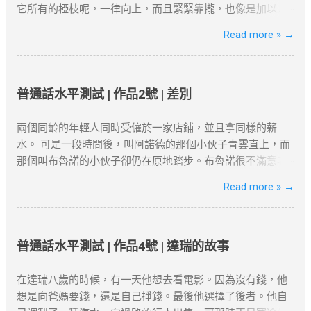
想连接的地区服务器，例如美国或香港。 开始浏览 ：一旦连
才A類）。 合約與職位匹配 ：受聘工作須與學歷及專業相
它所有的椏枝呢，一律向上，而且緊緊靠攏，也像是加以人
接成功，你的IP地址将被替换为VPN服务器的IP，所有的网络
符，並提供完整合約、稅單及強積金（MPF）記錄。 2. 香港
工似的，成為一束，絕無橫斜逸出；它的寬大的葉子也是片
Read more »
→
活动都将被加密，你可以自由访问被封锁的网站或流媒体平
居住與社會融入 「兩址兩單」原則 ：需提供住址證明（租
片向上，幾乎沒有斜生的，更不用說倒垂了；它的皮，光滑
台。 常见问题与解决方案 VPN连接失败 ：如果VPN无法连
約、水電單）、公司地址及薪俸稅/利得稅單，證明與香港的
而有銀色的暈圈，微微泛出淡青色。這是雖在北方的風雪的
接，首先检查服务器是否正常，或者尝试更换一个服务器位
實質連結。 通常居住證明 ：每年需在港居住至少180天，長
壓迫下卻保持著倔強挺立的一種樹!哪怕只有碗來粗細罷，它
置。你也可以检查本地网络设置是否正确。 Netflix检测到
期離港者需提供合理解釋（如外派工作）。 3. 創業或業務貢
卻努力向上發展，高到丈許，兩丈，參天聳立，不折不撓，
普通話水平測試 | 作品2號 | 差別
VPN ：一些流媒体平台会检测到VPN连接并限制访问。如果
獻 真實營運要求 ：自雇者需提交商業登記證、財務報表及辦
對抗著西北風。 這就是白楊樹，西北極普通的一種樹，然而
出现这种情况，尝试更换不同的服务器或使用专门支持
公租約，證明公司實際運營。 年收入門檻 ：企業年盈利建議
決不是平凡的樹! 它沒有婆娑的姿態，沒有屈曲盤旋的虯枝，
兩個同齡的年輕人同時受僱於一家店鋪，並且拿同樣的薪
Netflix的VPN服务。 连接速度慢 ：VPN加密会略微影响上网
超500萬港幣，方能符合「合理規模業務」標準。 4. 家庭成
也許你要說它不美麗，--如果美是專指“婆娑”或“橫斜逸出”之
水。 可是一段時間後，叫阿諾德的那個小伙子青雲直上，而
速度。如果速度较慢，可以尝试切换到不同的VPN服务器，
員在港生活 配偶與子女因素 ：若配偶在港工作、子女就讀本
類而言，那麼，白楊樹算不得樹中的好女子；但是它卻是偉
那個叫布魯諾的小伙子卻仍在原地踏步。布魯諾很不滿意老
或者选择具有更高速度的VPN服务。 VPN的应用 很多国外的
地學校，可作為續簽的輔助證明。 三、2025年續簽流程與常
岸，正直，樸質，嚴肅，也不缺乏溫和，更不用提它的堅強
闆的不公正待遇。終於有一天他到老闆那兒發牢騷了。老闆
Read more »
→
网站和应用都受到严格的审查和封锁。使用VPN翻墙，可以
見誤區 1. 申請時間與材料準備 提前3個月申請 ：高才續簽需
不屈與挺拔，它是樹中的偉丈夫!當你在積雪初融的高原上走
一邊耐心地聽著他的抱怨，一邊在心裡盤算著怎樣向他解釋
突破“防火墙”的限制，畅享全球互联网内容。尽管网络审查非
在原簽證到期前3個月提交。 材料清單 ：根據就業、創業或
過，看見平坦的大地上傲然挺立這麼一株或一排白楊樹，難
清楚他和阿諾德之間的差別。 “布魯諾先生，”老闆開口說話
常严密，但许多VPN服务商仍然提供有效的...
定居路徑準備對應文件（如合約、稅單、租約等）。 2. 常見
道你就只覺得樹只是樹，難道你就不想到它的樸質，嚴肅，
了，“您現在到集市上去一下，看看今天早上有什麼賣的。”
拒簽原因與避坑建議 誤區一：依賴「空殼公司」 高才自雇續
堅強不屈，至少也像徵了北方的農民；難道你竟一點兒也不
布魯諾從集市上回來向老闆匯報說，今早集市上只有一個農
普通話水平測試 | 作品4號 | 達瑞的故事
簽需避免「虛假掛靠」，空殼公司拒批率超80%。 誤區二：
聯想到，在敵後的廣大土地上.....
民拉了一車土豆在賣。 “有多少？”老闆問。 布魯諾趕快戴上
忽略居住要求 離港超過180天未提供合理解釋，可能被視為
節選自茅盾《白楊禮讚》 資料搜尋自網
帽子又跑到集上，然後回來告訴老闆一共四十袋土豆。 “價格
在達瑞八歲的時候，有一天他想去看電影。因為沒有錢，他
「非通常居住」。 誤區三：收入不達標 月薪需達2萬港幣以
絡或筆者看法，僅供學習用途。請各位讀者閲讀前自行衡量
是多少？” 布魯諾又第三次跑到集上問來了價格。 “好吧，”
想是向爸媽要錢，還是自己掙錢。最後他選擇了後者。他自
上，且收入來源需與香港公司直接相關。 四、2025年KPI目
風險，本文筆者及網站不對讀者閲讀前後的任何行爲負責。
老闆對他說，“現在請您坐到這把椅子上一句話也不要說，看