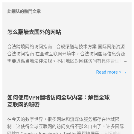
此網誌的熱門文章
怎么翻墙去国外的网站
合法跨境网络访问指南 - 合规渠道与技术方案 国际网络资源
合法访问指南 在全球互联网环境中，合法访问国际信息资源
需要遵循当地法律法规。不同地区对网络访问有具体管理规
定，用户应优先选择合规渠道。常见的合法方式包括国际专
Read more »
→
线服务、授权网络通道以及企业级VPN解决方案。 企业用户
可通过合规VPN服务建立国际网络连接，这些服务商持有国
家相关部门颁发的经营许可证，为跨国企业提供安全稳定的
跨境通信服务。 合法企业级VPN服务商 以下是经国家批准、
如何使用VPN翻墙访问全球内容：解锁全球
面向企业用户提供跨境网络服务的合规VPN提供商： 中国电
互联网的秘密
信国际专线 作为国内主要电信运营商，提供企业级国际专线
服务，通过MPLS VPN技术实现全球安全互联。 全球超过50
在今天的数字世界，很多网站和流媒体服务都存在地域限
个节点覆盖 SLA服务等级保证 金融级加密传输 中国联通云联
制，这使得全球互联网的访问变得不那么自由了。许多国际
网 提供跨境云连接服务，支持企业混合云架构，实现本地数
网站如Google、Facebook、Twitter等都被屏蔽。幸运的是，