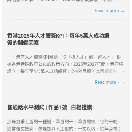
据中心与海外云资源的无缝连接。 支持多云平台接入 智能路
使用VPN（虚拟私人网络）翻墙，可以帮助我们绕过这些地
Read more »
→
由优化 可视化运维管理 阿里云VPN网关 阿里云提供的企业
理限制，畅享全球内容。 什么是VPN翻墙？ VPN翻墙指的是
级VPN服务，支持IPSec VPN连接，实现本地数据中心与VPC
使用VPN技术，通过改变用户的IP地址，来绕过网络审查和
的安全通信。 ...
地理封锁，访问受限的互联网内容。VPN通过加密技术保护
你的上网数据，同时隐藏真实IP，使你能够以另一个地区的
香港2025年人才續簽KPI：每年5萬人成功續
身份访问互联网资源。 对于许多需要翻墙的用户，VPN是最
簽的關鍵因素
有效的工具之一。无论是为了突破“防火墙”，还是解锁
Netflix、YouTube等流媒体平台，VPN都提供了安全、可靠的
一、港府人才續簽KPI目標：從「搶人才」到「留人才」 根
解决方案。 如何选择合适的VPN工具？ 选择VPN时，有几个
據香港特區政府公布的政策方向，2025至2027年間，港府將
因素需要考虑：速度、服务器位置、安全性和用户友好性。
設立「每年至少5萬人成功續簽」的KPI目標。此目標反映香
以下是几款在全球范围内都非常受欢迎的VPN服务，它们不
港從「吸引高端人才」轉向「穩留核心人才」的策略調整。
Read more »
→
仅在突破地域限制方面表现出色，而且能够提供强大的安全
數據背景 ：截至2025年初，高才通計劃已吸引近9.3萬人获
保障： NordVPN ：知名度高，全球多个国家和地区的服务
批，其中7.5萬人携家庭落地香港。 政策動機 ：孫玉菡強
器，适合各种设备使用。 ExpressVPN ：速度快，兼容性
調，香港需聚焦「對經濟有實質貢獻」的人才，而非僅追求
强，支持Netflix、YouTube等流媒体解锁。 Surfshark ：价格
數量。 二、2025年續簽審核的核心條件 港府對人才續簽的審
普通話水平測試 | 作品1號 | 白楊禮讚
较为亲民，但依然提供强大的加密和绕过审查功能。 如何设
核已從「形式化」轉為「實質化」，申請者需具備以下關鍵
置VPN翻墙？ 下载并安装VPN客户端 ：选择你喜欢的VPN服
因素： 1. 穩定的工作與收入 薪俸稅門檻 ：續簽需證明「穩
那是力爭上游的一種樹，筆直的干，筆直的枝。它的干呢，
务商，下载安装客户端。 连接到合适的服务器 ：选择一个你
定收入」且符合市場水平，年薪需達200萬港幣以上（針對高
通常是丈把高，像是加以人工似的，一丈以內，絕無旁枝；