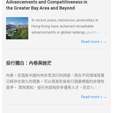
讀前自行衡量風險，本文筆者及網站不對讀者閲讀前後的任
天，吃早飯時父親讓達瑞去取報紙。美國的送報員總是把報
Advancements and Competitiveness in
何行爲負責。如有錯漏或任何問題，筆者及網站概不負責，
紙從花園籬笆的一個特製的管子裡塞進來。假如你想穿著睡
the Greater Bay Area and Beyond
並保留對文章更新和刪除的權力。本文純粹分享學習内容。
衣舒舒服服地吃早飯和看報紙，就必須離開溫暖的房間，冒
如涉及版權問題，請版權持有人與我們聯絡，我們會配合及
著寒風，到花園去取。雖然路短，但十分麻煩。 當達瑞為父
In recent years, numerous universities in
作出適當安排，不便之處，敬請原諒。
親取報紙的時候，一個主意誕生了。當天他就按響鄰居的門
Hong Kong have achieved remarkable
鈴，對他們說，每個月只需付給他一美元，他就每天早上把
advancements in global rankings, positioning
報紙塞到他們的房門底下。大多數人都同意了，很快他有了
themselves competitively not only on a
Read more »
→
七十多個顧客。 節選自[德]博多·舍費爾《達瑞的故事》 資料
global scale but also within the Greater Bay
搜尋自網絡或筆者看法，僅供學習用途。請各位讀者閲讀前
Area, Greater China, and beyond. Among
自行衡量風險，本文筆者及網站不對讀者閲讀前後的任何行
these universities are the University of Hong
爲負責。如有錯漏或任何問題，筆者及網站概不負責，並保
Kong, the Hong Kong University of Science
投行獨白：內卷與迷茫
留對文章更新和刪除的權力。本文純粹分享學習内容。如涉
and Technology, the Chinese University of
及版權問題，請版權持有人與我們聯絡，我們會配合及作出
Hong Kong, and Lingnan University. The
內卷。尼個系中國內地非常流行的詞語，而在不同領域其實
適當安排，不便之處，敬請原諒。
University of Hong Kong, recognized as one
已經存在很久的現象。可以用來形容各行個業裡面的非理性
of the oldest and most esteemed
競爭。 眾所周知，投行內部有好多優秀人才，而要在人堆裏
institutions in Hong Kong, has consistently
面爬出來，需要不斷的努力與運氣。除了本身就自帶資源的
Read more »
→
secured top positions in international
課金打怪既王者之外，話大唔大話細唔細既投行圈一早就步
rankings due to its exceptional teaching,
入內卷。 “我自己好似系度內卷緊，我只系一個齒輪,我好像
research outcomes, and extensive
沒有創造到D咩價值。” 尼種內心的獨白其實由正式入職開始