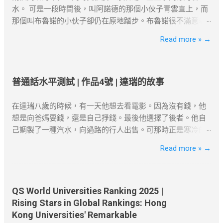
Netflix的VPN服务。 连接速度慢 ：VPN加密会略微影响上网
超500萬港幣，方能符合「合理規模業務」標準。 4. 家庭成
也許你要說它不美麗，--如果美是專指“婆娑”或“橫斜逸出”之
水。 可是一段時間後，叫阿諾德的那個小伙子青雲直上，而
速度。如果速度较慢，可以尝试切换到不同的VPN服务器，
員在港生活 配偶與子女因素 ：若配偶在港工作、子女就讀本
類而言，那麼，白楊樹算不得樹中的好女子；但是它卻是偉
那個叫布魯諾的小伙子卻仍在原地踏步。布魯諾很不滿意老
或者选择具有更高速度的VPN服务。 VPN的应用 很多国外的
地學校，可作為續簽的輔助證明。 三、2025年續簽流程與常
岸，正直，樸質，嚴肅，也不缺乏溫和，更不用提它的堅強
闆的不公正待遇。終於有一天他到老闆那兒發牢騷了。老闆
Read more »
→
网站和应用都受到严格的审查和封锁。使用VPN翻墙，可以
見誤區 1. 申請時間與材料準備 提前3個月申請 ：高才續簽需
不屈與挺拔，它是樹中的偉丈夫!當你在積雪初融的高原上走
一邊耐心地聽著他的抱怨，一邊在心裡盤算著怎樣向他解釋
突破“防火墙”的限制，畅享全球互联网内容。尽管网络审查非
在原簽證到期前3個月提交。 材料清單 ：根據就業、創業或
過，看見平坦的大地上傲然挺立這麼一株或一排白楊樹，難
清楚他和阿諾德之間的差別。 “布魯諾先生，”老闆開口說話
常严密，但许多VPN服务商仍然提供有效的...
定居路徑準備對應文件（如合約、稅單、租約等）。 2. 常見
道你就只覺得樹只是樹，難道你就不想到它的樸質，嚴肅，
了，“您現在到集市上去一下，看看今天早上有什麼賣的。”
拒簽原因與避坑建議 誤區一：依賴「空殼公司」 高才自雇續
堅強不屈，至少也像徵了北方的農民；難道你竟一點兒也不
布魯諾從集市上回來向老闆匯報說，今早集市上只有一個農
普通話水平測試 | 作品4號 | 達瑞的故事
簽需避免「虛假掛靠」，空殼公司拒批率超80%。 誤區二：
聯想到，在敵後的廣大土地上.....
民拉了一車土豆在賣。 “有多少？”老闆問。 布魯諾趕快戴上
忽略居住要求 離港超過180天未提供合理解釋，可能被視為
節選自茅盾《白楊禮讚》 資料搜尋自網
帽子又跑到集上，然後回來告訴老闆一共四十袋土豆。 “價格
在達瑞八歲的時候，有一天他想去看電影。因為沒有錢，他
「非通常居住」。 誤區三：收入不達標 月薪需達2萬港幣以
絡或筆者看法，僅供學習用途。請各位讀者閲讀前自行衡量
是多少？” 布魯諾又第三次跑到集上問來了價格。 “好吧，”
想是向爸媽要錢，還是自己掙錢。最後他選擇了後者。他自
上，且收入來源需與香港公司直接相關。 四、2025年KPI目
風險，本文筆者及網站不對讀者閲讀前後的任何行爲負責。
老闆對他說，“現在請您坐到這把椅子上一句話也不要說，看
己調製了一種汽水，向過路的行人出售。可那時正是寒冷的
標下的實務策略 1. 專業規劃與長期布局 薪俸稅與利得稅區分
如有錯漏或任何問題，筆者及網站概不負責，並保留對文章
看阿諾德怎麼說。” 阿諾德很快就從集市上回來了。向老闆匯
冬天，沒有人買，只有兩個人例外--他的爸爸和媽媽。 他偶
Read more »
→
：自雇者需注意「薪俸稅」與「利得稅」差異，續簽需以薪
更新和刪除的權力。本文純粹分享學習内容。如涉及版權問
報說到現在為止只有一個農民在賣土豆，一共四十口袋，價
然有一個和非常成功的商人談話的機會。當他對商人講述了
俸稅為主。 合約期限設計 ：建議簽訂長約（如2-3年），以
題，請版權持有人與我們聯絡，我們會配合及作出適當安
格是多少多少；土豆質量很不錯，他帶回來一個讓老闆看
自己的“破產史”後，商人給了他兩個重要的建議：一是嘗試為
爭取更長的續簽年限。 2. 風險控管與替代方案 臨時補救措施
排，不便之處，敬請原諒。
看。這個農民一個鐘頭以後還會弄來幾箱西紅柿，據他看價
別人解決一個難題；二是把精力集中在你知道的、你會的和
：若長期離港，可透過家庭成員在港生活（如子女就學）維
格非常公道。昨天他們鋪子的西紅柿賣得很快，庫存已經不
你擁有的東西上。 這兩個建議很關鍵。因為對於一個八歲的
QS World Universities Ranking 2025 |
繫續簽資...
多了。 節選自張健鵬、 胡足青主編《故事時代》中《差別》
孩子而言，他不會做的事情很多。於是他穿過大街小巷，不
Rising Stars in Global Rankings: Hong
資料搜尋自網絡或筆者看法，僅供學習用途。請各位讀者閲
停地思考：人們會有什麼難題，他又如何利用這個機會？ 一
Kong Universities' Remarkable