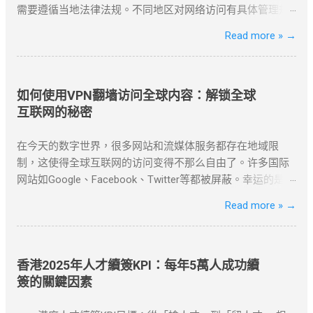
需要遵循当地法律法规。不同地区对网络访问有具体管理规
定，用户应优先选择合规渠道。常见的合法方式包括国际专
Read more »
→
线服务、授权网络通道以及企业级VPN解决方案。 企业用户
可通过合规VPN服务建立国际网络连接，这些服务商持有国
家相关部门颁发的经营许可证，为跨国企业提供安全稳定的
跨境通信服务。 合法企业级VPN服务商 以下是经国家批准、
如何使用VPN翻墙访问全球内容：解锁全球
面向企业用户提供跨境网络服务的合规VPN提供商： 中国电
互联网的秘密
信国际专线 作为国内主要电信运营商，提供企业级国际专线
服务，通过MPLS VPN技术实现全球安全互联。 全球超过50
在今天的数字世界，很多网站和流媒体服务都存在地域限
个节点覆盖 SLA服务等级保证 金融级加密传输 中国联通云联
制，这使得全球互联网的访问变得不那么自由了。许多国际
网 提供跨境云连接服务，支持企业混合云架构，实现本地数
网站如Google、Facebook、Twitter等都被屏蔽。幸运的是，
据中心与海外云资源的无缝连接。 支持多云平台接入 智能路
使用VPN（虚拟私人网络）翻墙，可以帮助我们绕过这些地
Read more »
→
由优化 可视化运维管理 阿里云VPN网关 阿里云提供的企业
理限制，畅享全球内容。 什么是VPN翻墙？ VPN翻墙指的是
级VPN服务，支持IPSec VPN连接，实现本地数据中心与VPC
使用VPN技术，通过改变用户的IP地址，来绕过网络审查和
的安全通信。 ...
地理封锁，访问受限的互联网内容。VPN通过加密技术保护
你的上网数据，同时隐藏真实IP，使你能够以另一个地区的
香港2025年人才續簽KPI：每年5萬人成功續
身份访问互联网资源。 对于许多需要翻墙的用户，VPN是最
簽的關鍵因素
有效的工具之一。无论是为了突破“防火墙”，还是解锁