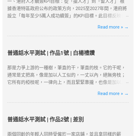
Netflix、YouTube等流媒体平台，VPN都提供了安全、可靠的
一、港府人才續簽KPI目標：從「搶人才」到「留人才」 根
解决方案。 如何选择合适的VPN工具？ 选择VPN时，有几个
據香港特區政府公布的政策方向，2025至2027年間，港府將
因素需要考虑：速度、服务器位置、安全性和用户友好性。
設立「每年至少5萬人成功續簽」的KPI目標。此目標反映香
以下是几款在全球范围内都非常受欢迎的VPN服务，它们不
港從「吸引高端人才」轉向「穩留核心人才」的策略調整。
Read more »
→
仅在突破地域限制方面表现出色，而且能够提供强大的安全
數據背景 ：截至2025年初，高才通計劃已吸引近9.3萬人获
保障： NordVPN ：知名度高，全球多个国家和地区的服务
批，其中7.5萬人携家庭落地香港。 政策動機 ：孫玉菡強
器，适合各种设备使用。 ExpressVPN ：速度快，兼容性
調，香港需聚焦「對經濟有實質貢獻」的人才，而非僅追求
强，支持Netflix、YouTube等流媒体解锁。 Surfshark ：价格
數量。 二、2025年續簽審核的核心條件 港府對人才續簽的審
普通話水平測試 | 作品1號 | 白楊禮讚
较为亲民，但依然提供强大的加密和绕过审查功能。 如何设
核已從「形式化」轉為「實質化」，申請者需具備以下關鍵
置VPN翻墙？ 下载并安装VPN客户端 ：选择你喜欢的VPN服
因素： 1. 穩定的工作與收入 薪俸稅門檻 ：續簽需證明「穩
那是力爭上游的一種樹，筆直的干，筆直的枝。它的干呢，
务商，下载安装客户端。 连接到合适的服务器 ：选择一个你
定收入」且符合市場水平，年薪需達200萬港幣以上（針對高
通常是丈把高，像是加以人工似的，一丈以內，絕無旁枝；
想连接的地区服务器，例如美国或香港。 开始浏览 ：一旦连
才A類）。 合約與職位匹配 ：受聘工作須與學歷及專業相
它所有的椏枝呢，一律向上，而且緊緊靠攏，也像是加以人
接成功，你的IP地址将被替换为VPN服务器的IP，所有的网络
符，並提供完整合約、稅單及強積金（MPF）記錄。 2. 香港
工似的，成為一束，絕無橫斜逸出；它的寬大的葉子也是片
Read more »
→
活动都将被加密，你可以自由访问被封锁的网站或流媒体平
居住與社會融入 「兩址兩單」原則 ：需提供住址證明（租
片向上，幾乎沒有斜生的，更不用說倒垂了；它的皮，光滑
台。 常见问题与解决方案 VPN连接失败 ：如果VPN无法连
約、水電單）、公司地址及薪俸稅/利得稅單，證明與香港的
而有銀色的暈圈，微微泛出淡青色。這是雖在北方的風雪的
接，首先检查服务器是否正常，或者尝试更换一个服务器位
實質連結。 通常居住證明 ：每年需在港居住至少180天，長
壓迫下卻保持著倔強挺立的一種樹!哪怕只有碗來粗細罷，它
置。你也可以检查本地网络设置是否正确。 Netflix检测到
期離港者需提供合理解釋（如外派工作）。 3. 創業或業務貢
卻努力向上發展，高到丈許，兩丈，參天聳立，不折不撓，
普通話水平測試 | 作品2號 | 差別
VPN ：一些流媒体平台会检测到VPN连接并限制访问。如果
獻 真實營運要求 ：自雇者需提交商業登記證、財務報表及辦
對抗著西北風。 這就是白楊樹，西北極普通的一種樹，然而
出现这种情况，尝试更换不同的服务器或使用专门支持
公租約，證明公司實際運營。 年收入門檻 ：企業年盈利建議
決不是平凡的樹! 它沒有婆娑的姿態，沒有屈曲盤旋的虯枝，
兩個同齡的年輕人同時受僱於一家店鋪，並且拿同樣的薪