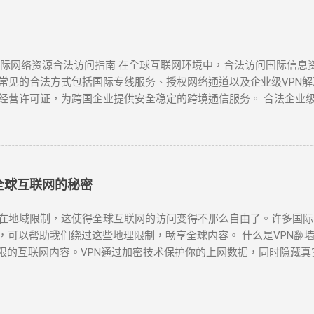
 国际网络资源合法访问指南 在全球互联网环境中，合法访问国际信
见的合法方式包括国际专线服务、授权网络通道以及企业级VPN解决
经营许可证，为跨国企业提供安全稳定的跨境通信服务。 合法企业级
国际专线 作为国内主要电信运营商，提供企业级国际专线服务，通过M
密传输 中国联通云联网 提供跨境云连接服务，支持企业混合云架构，实
PN网关 阿里云提供的企业级VPN服务，支持IPSec VPN连接，实现
全球互联网的秘密
限制，这使得全球互联网的访问变得不那么自由了。许多国际网站如Goog
，可以帮助我们绕过这些地理限制，畅享全球内容。 什么是VPN翻墙？
限的互联网内容。VPN通过加密技术保护你的上网数据，同时隐藏真
工具之一。无论是为了突破“防火墙”，还是解锁Netflix、YouTu
N时，有几个因素需要考虑：速度、服务器位置、安全性和用户友好性。
能够提供强大的安全保障： NordVPN ：知名度高，全球多个国