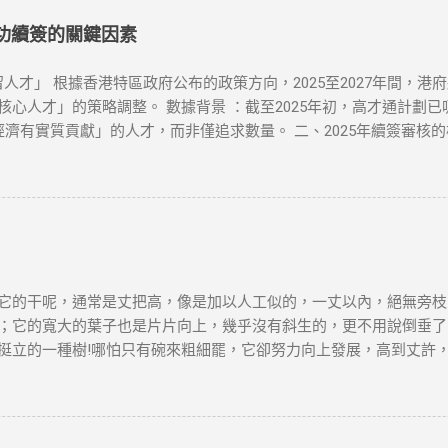
lix、YouTube等流媒体解锁。 Surfshark ：价格较为亲民，但
服务商，下载安装客户端。 连接到合适的服务器 ：选择一个你想连接的
成功續簽的關鍵因素
的IP，所有的网络活动都将被加密，你可以自由访问被封锁的网站或流媒
或者尝试更换一个服务器位置。你也可以检查本地网络设置是否正确。 N
人才」 根據香港特區政府公布的政策方向，2025至2027年間，港
更换不同的服务器或使用专门支持Netflix的VPN服务。 连接速度
人才」的策略調整。 數據背景 ：截至2025年初，高才通計劃已吸
择具有更高速度的VPN服务。 VPN的应用 很多国外的网站和应用都
經濟有實質貢獻」的人才，而非僅追求數量。 二、2025年續簽審核
审查非常严密，但许多VPN服务商仍然提供有效的...
1. 穩定的工作與收入 薪俸稅門檻 ：續簽需證明「穩定收入」且符合
業相符，並提供完整合約、稅單及強積金（MPF）記錄。 2. 香港
單，證明與香港的實質連結。 通常居住證明 ：每年需在港居住至少
自雇者需提交商業登記證、財務報表及辦公租約，證明公司實際運營。 年
生活 配偶與子女因素 ：若配偶在港工作、子女就讀本地學校，可作為
：高才續簽需在原簽證到期前3個月提交。 材料清單 ：根據就業、創
依賴「空殼公司」 高才自雇續簽需避免「虛假掛靠」，空殼公司拒批率超
它的干呢，通常是丈把高，像是加以人工似的，一丈以內，絕無旁枝
誤區三：收入不達標 月薪需達2萬港幣以上，且收入來源需與香港公司直
；它的寬大的葉子也是片片向上，幾乎沒有斜生的，更不用說倒垂了
：自雇者需注意「薪俸稅」與「利得稅」差異，續簽需以薪俸稅為主。 
挺立的一種樹!哪怕只有碗來粗細罷，它卻努力向上發展，高到丈許
 臨時補救措施 ：若長期離港，可透過家庭成員在港生活（如子女就學）
平凡的樹! 它沒有婆娑的姿態，沒有屈曲盤旋的虯枝，也許你要說它不
是它卻是偉岸，正直，樸質，嚴肅，也不缺乏溫和，更不用提它的堅
麼一株或一排白楊樹，難道你就只覺得樹只是樹，難道你就不想到它
在敵後的廣大土地上..... 節選自茅盾《白楊