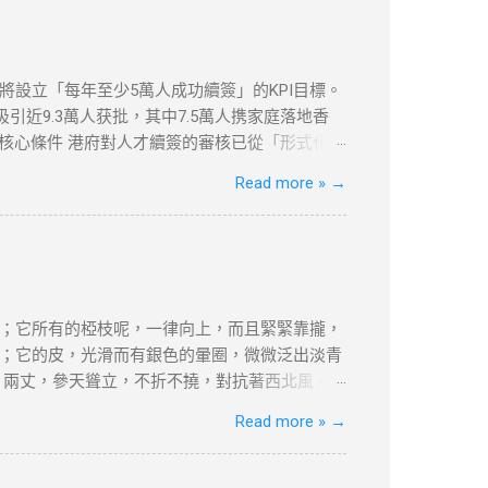
依然提供强大的加密和绕过审查功能。 如何设置VPN翻墙？
地区服务器，例如美国或香港。 开始浏览 ：一旦
体平台。 常见问题与解决方案 VPN连接失败
etflix检测到VPN ：一些流媒体平台会检测
府將設立「每年至少5萬人成功續簽」的KPI目標。
慢 ：VPN加密会略微影响上网速度。如果速度较
引近9.3萬人获批，其中7.5萬人携家庭落地香
受到严格的审查和封锁。使用VPN翻墙，可以突破
的核心條件 港府對人才續簽的審核已從「形式化」
市場水平，年薪需達200萬港幣以上（針對高才A
Read more »
→
居住與社會融入 「兩址兩單」原則 ：需提供住址證
180天，長期離港者需提供合理解釋（如外派工
收入門檻 ：企業年盈利建議超500萬港幣，方能
續簽的輔助證明。 三、2025年續簽流程與常見誤
業或定居路徑準備對應文件（如合約、稅單、租約
80%。 誤區二：忽略居住要求 離港超過180天
；它所有的椏枝呢，一律向上，而且緊緊靠攏，
接相關。 四、2025年KPI目標下的實務策略
；它的皮，光滑而有銀色的暈圈，微微泛出淡青
合約期限設計 ：建議簽訂長約（如2-3年），以
，兩丈，參天聳立，不折不撓，對抗著西北風。
維繫續簽資...
美麗，--如果美是專指“婆娑”或“橫斜逸出”之
Read more »
→
強不屈與挺拔，它是樹中的偉丈夫!當你在積雪初
的樸質，嚴肅，堅強不屈，至少也像徵了北方的
禮讚》 資料搜尋自網絡或筆者看法，