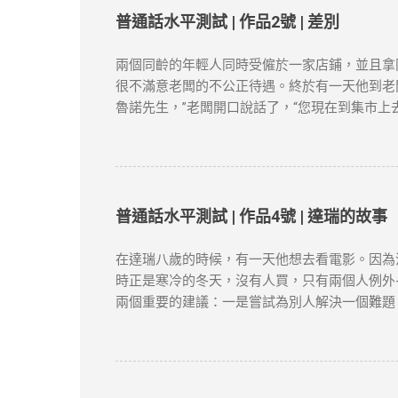
僅供學習用途。請各位讀者閲讀前自行衡量風險
普通話水平測試 | 作品2號 | 差別
新和刪除的權力。本文純粹分享學習内容。如涉
兩個同齡的年輕人同時受僱於一家店鋪，並且拿
很不滿意老闆的不公正待遇。終於有一天他到老
魯諾先生，”老闆開口說話了，“您現在到集市上
賣。 “有多少？”老闆問。 布魯諾趕快戴上帽子
闆對他說，“現在請您坐到這把椅子上一句話也
四十口袋，價格是多少多少；土豆質量很不錯，
柿賣得很快，庫存已經不多了。 節選自張健鵬
險，本文筆者及網站不對讀者閲讀前後的任何行
普通話水平測試 | 作品4號 | 達瑞的故事
涉及版權問題，請版權持有人與我們聯絡，我們
在達瑞八歲的時候，有一天他想去看電影。因為
時正是寒冷的冬天，沒有人買，只有兩個人例外-
兩個重要的建議：一是嘗試為別人解決一個難題
會做的事情很多。於是他穿過大街小巷，不停地
從花園籬笆的一個特製的管子裡塞進來。假如你
當達瑞為父親取報紙的時候，一個主意誕生了。
人都同意了，很快他有了七十多個顧客。 節選自