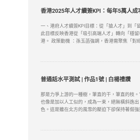
ExpressVPN ：速度快，兼容性强，支持Netf
下载并安装VPN客户端 ：选择你喜欢的VPN
香港2025年人才續簽KPI：每年5萬人
连接成功，你的IP地址将被替换为VPN服务器
：如果VPN无法连接，首先检查服务器是否正常，
一、港府人才續簽KPI目標：從「搶人才」到「留
到VPN连接并限制访问。如果出现这种情况，尝试
此目標反映香港從「吸引高端人才」轉向「穩留核心
慢，可以尝试切换到不同的VPN服务器，或者选
港。 政策動機 ：孫玉菡強調，香港需聚焦「對
“防火墙”的限制，畅享全球互联网内容。尽管网络
轉為「實質化」，申請者需具備以下關鍵因素： 
類）。 合約與職位匹配 ：受聘工作須與學歷及專
明（租約、水電單）、公司地址及薪俸稅/利得稅
作）。 3. 創業或業務貢獻 真實營運要求 ：
符合「合理規模業務」標準。 4. 家庭成員在港
普通話水平測試 | 作品1號 | 白楊禮讚
區 1. 申請時間與材料準備 提前3個月申請 
等）。 2. 常見拒簽原因與避坑建議 誤區一：
那是力爭上游的一種樹，筆直的干，筆直的枝。
未提供合理解釋，可能被視為「非通常居住」。 
也像是加以人工似的，成為一束，絕無橫斜逸出
1. 專業規劃與長期布局 薪俸稅與利得稅區分 
色。這是雖在北方的風雪的壓迫下卻保持著倔強
爭取更長的續簽年限。 2. 風險控管與替代方案
這就是白楊樹，西北極普通的一種樹，然而決不是
類而言，那麼，白楊樹算不得樹中的好女子；但
融的高原上走過，看見平坦的大地上傲然挺立這
農民；難道你竟一點兒也不聯想到，