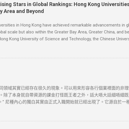
如有錯漏或任何問題，筆者及網站概不負責，並保留對文章更新和刪
Rising Stars in Global Rankings: Hong Kong Universit
作出適當安排，不便之處，敬請原諒。
ay Area and Beyond
versities in Hong Kong have achieved remarkable advancements in gl
obal scale but also within the Greater Bay Area, Greater China, and 
Hong Kong University of Science and Technology, the Chinese Univers
gnized as one of the oldest and most esteemed institutions in Hong 
its exceptional teaching, research outcomes, and extensive collaborati
 Technology has experienced significant strides in rankings, focusin
kthroughs across fields such as science, engineering, and busines
同領域其實已經存在很久的現象。可以用來形容各行個業裡面的非理
。除了本身就自帶資源的課金打怪既王者之外，話大唔大話細唔細既投
值。” 尼種內心的獨白其實由正式入職開始就已經出現了。它源自於
候，發現你依然要卷。內心其實冇乜成就感，反而有既系無盡既空虛
但職位空缺少，因為大部份人都唔想走，亦都唔知點走。出去第度你就可以
ance，但個D工作真系系度創造緊價值？我唔知咁樣既工作係咪真系我想要