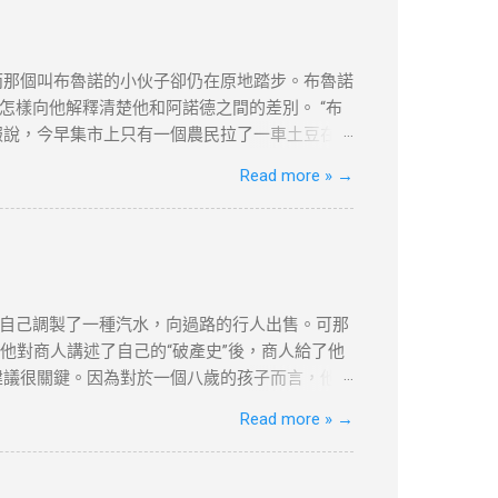
何問題，筆者及網站概不負責，並保留對文章更
，不便之處，敬請原諒。
而那個叫布魯諾的小伙子卻仍在原地踏步。布魯諾
樣向他解釋清楚他和阿諾德之間的差別。 “布
報說，今早集市上只有一個農民拉了一車土豆在
魯諾又第三次跑到集上問來了價格。 “好吧，”老
Read more »
→
闆匯報說到現在為止只有一個農民在賣土豆，一共
柿，據他看價格非常公道。昨天他們鋪子的西紅
，僅供學習用途。請各位讀者閲讀前自行衡量風
更新和刪除的權力。本文純粹分享學習内容。如
自己調製了一種汽水，向過路的行人出售。可那
他對商人講述了自己的“破產史”後，商人給了他
建議很關鍵。因為對於一個八歲的孩子而言，他不
時父親讓達瑞去取報紙。美國的送報員總是把報紙
Read more »
→
著寒風，到花園去取。雖然路短，但十分麻煩。
就每天早上把報紙塞到他們的房門底下。大多數
供學習用途。請各位讀者閲讀前自行衡量風險，本文