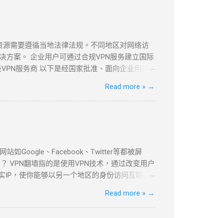
息资源需要遵循当地法律法规。不同地区对网络访
方案。 企业用户可通过合规VPN服务建立国际
VPN服务商 以下是经国家批准、面向企业用户
PLS VPN技术实现全球安全互联。 全球超过
Read more »
→
现本地数据中心与海外云资源的无缝连接。 支持多
本地数据中心与VPC的安全通信。 ...
le、Facebook、Twitter等都被屏
 VPN翻墙指的是使用VPN技术，通过改变用户
实IP，使你能够以另一个地区的身份访问互联网
be等流媒体平台，VPN都提供了安全、可靠的解决
Read more »
→
以下是几款在全球范围内都非常受欢迎的VPN服
家和地区的服务器，适合各种设备使用。