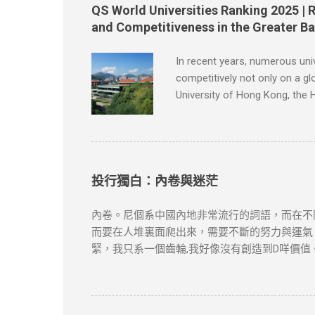
筆者及網站不對讀者閲讀前後的任何行爲負責。
QS World Universities Ranking 2025 | 
問題，請版權持有人與我們聯絡，我們會配合及
and Competitiveness in the Greater B
In recent years, numerous uni
competitively not only on a gl
University of Hong Kong, the 
University of Hong Kong, reco
international rankings due to 
Kong University of Science and
groundbreaking research brea
Kong ha...
投行獨白：內卷與迷茫
內卷。尼個系中國內地非常流行的詞語，而在不
而要在人堆裏面爬出來，需要不斷的努力與運氣
緊，我只系一個齒輪,我好像沒有創造到D咩價
賽、卷證書、卷GPA、卷卷卷卷到入投行既時
衫。 同時投行本身就系服務業，大把人想入投行，
side，的確可以換來Work Life Bal