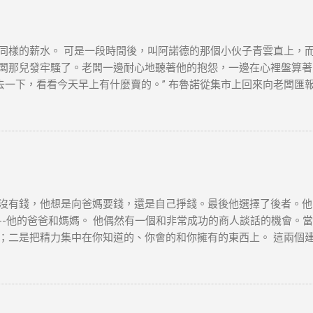
，本文筆者及網站不對讀者閲讀前後的任何行爲負責。如有錯漏或任
及版權問題，請版權持有人與我們聯絡，我們會配合及作出適當安排
同樣的薪水。 可是一段時間後，叫阿諾德的那個小伙子青雲直上，
闆那兒發牢騷了。老闆一邊耐心地聽著他的抱怨，一邊在心裡盤算著怎
去一下，看看今天早上有什麼賣的。” 布魯諾從集市上回來向老闆匯
又跑到集上，然後回來告訴老闆一共四十袋土豆。 “價格是多少？” 布
不要說，看看阿諾德怎麼說。” 阿諾德很快就從集市上回來了。向老
他帶回來一個讓老闆看看。這個農民一個鐘頭以後還會弄來幾箱西紅
、 胡足青主編《故事時代》中《差別》 資料搜尋自網絡或筆者看法
爲負責。如有錯漏或任何問題，筆者及網站概不負責，並保留對文章
會配合及作出適當安排，不便之處，敬請原諒。
沒有錢，他想是向爸媽要錢，還是自己掙錢。最後他選擇了後者。他
-他的爸爸和媽媽。 他偶然有一個和非常成功的商人談話的機會。當
；二是把精力集中在你知道的、你會的和你擁有的東西上。 這兩個
思考：人們會有什麼難題，他又如何利用這個機會？ 一天，吃早飯
想穿著睡衣舒舒服服地吃早飯和看報紙，就必須離開溫暖的房間，冒
當天他就按響鄰居的門鈴，對他們說，每個月只需付給他一美元，他
[德]博多·舍費爾《達瑞的故事》 資料搜尋自網絡或筆者看法，僅