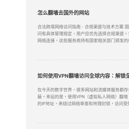
怎么翻墙去国外的网站
合法跨境网络访问指南 - 合规渠道与技术方案
问有具体管理规定，用户应优先选择合规渠道。常
网络连接，这些服务商持有国家相关部门颁发的
提供跨境网络服务的合规VPN提供商： 中国电信
50个节点覆盖 SLA服务等级保证 金融级加
云平台接入 智能路由优化 可视化运维管理 阿里云V
如何使用VPN翻墙访问全球内容：解锁
在今天的数字世界，很多网站和流媒体服务都存在地域
蔽。幸运的是，使用VPN（虚拟私人网络）翻墙
的IP地址，来绕过网络审查和地理封锁，访问受
资源。 对于许多需要翻墙的用户，VPN是最有效的
方案。 如何选择合适的VPN工具？ 选择VP
务，它们不仅在突破地域限制方面表现出色，而且