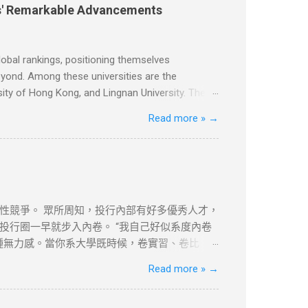
除的權力。本文純粹分享學習内容。如涉及版權
ies' Remarkable Advancements
obal rankings, positioning themselves
beyond. Among these universities are the
ity of Hong Kong, and Lingnan University. The
Kong, has consistently secured top positions in
Read more »
→
ons on an international level. Similarly, the Hong
g on nurturing innovative talents and achieving
s management. The Chinese University of Hong
性競爭。 眾所周知，投行內部有好多優秀人才，
行圈一早就步入內卷。 “我自己好似系度內卷
一種無力感。當你系大學既時候，卷實習、卷比
、夜裡工作的寂寞，不過我唔凍，我凍既話會著
Read more »
→
確保搵到咁多？由Sell side跳去Buy
既。 尼個或許就是人類的迷茫與矛盾吧。唔諗啦，返去