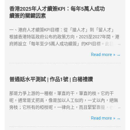
IPSec VPN连接，实现本地数据中心与VPC的安全通信。 ...
网络审查和地理封锁，访问受限的互联网内容。VPN通过
加密技术保护你的上网数据，同时隐藏真实IP，使你能够
香港2025年人才續簽KPI：每年5萬人成功
以另一个地区的身份访问互联网资源。 对于许多需要翻墙
續簽的關鍵因素
的用户，VPN是最有效的工具之一。无论是为了突破“防火
墙”，还是解锁Netflix、YouTube等流媒体平台，VPN都提
一、港府人才續簽KPI目標：從「搶人才」到「留人才」
供了安全、可靠的解决方案。 如何选择合适的VPN工具？
根據香港特區政府公布的政策方向，2025至2027年間，港
选择VPN时，有几个因素需要考虑：速度、服务器位置、
府將設立「每年至少5萬人成功續簽」的KPI目標。此目標
安全性和用户友好性。以下是几款在全球范围内都非常受
反映香港從「吸引高端人才」轉向「穩留核心人才」的策
Read more »
→
欢迎的VPN服务，它们不仅在突破地域限制方面表现出
略調整。 數據背景 ：截至2025年初，高才通計劃已吸引
色，而且能够提供强大的安全保障： NordVPN ：知名度
近9.3萬人获批，其中7.5萬人携家庭落地香港。 政策動機
高，全球多个国家和地区的服务器，适合各种设备使用。
：孫玉菡強調，香港需聚焦「對經濟有實質貢獻」的人
ExpressVPN ：速度快，兼容性强，支持Netflix、YouTube
才，而非僅追求數量。 二、2025年續簽審核的核心條件
普通話水平測試 | 作品1號 | 白楊禮讚
等流媒体解锁。 Surfshark ：价格较为亲民，但依然提供
港府對人才續簽的審核已從「形式化」轉為「實質化」，
强大的加密和绕过审查功能。 如何设置VPN翻墙？ 下载并
申請者需具備以下關鍵因素： 1. 穩定的工作與收入 薪俸稅
那是力爭上游的一種樹，筆直的干，筆直的枝。它的干
安装VPN客户端 ：选择你喜欢的VPN服务商，下载安装客
門檻 ：續簽需證明「穩定收入」且符合市場水平，年薪需
呢，通常是丈把高，像是加以人工似的，一丈以內，絕無
户端。 连接到合适的服务器 ：选择一个你想连接的地区服
達200萬港幣以上（針對高才A類）。 合約與職位匹配 ：
旁枝；它所有的椏枝呢，一律向上，而且緊緊靠攏，也像
务器，例如美国或香港。 开始浏览 ：一旦连接成功，你的
受聘工作須與學歷及專業相符，並提供完整合約、稅單及
是加以人工似的，成為一束，絕無橫斜逸出；它的寬大的
Read more »
→
IP地址将被替换为VPN服务器的IP，所有的网络活动都将
強積金（MPF）記錄。 2. 香港居住與社會融入 「兩址兩
葉子也是片片向上，幾乎沒有斜生的，更不用說倒垂了；
被加密，你可以自由访问被封锁的网站或流媒体平台。 常
單」原則 ：需提供住址證明（租約、水電單）、公司地址
它的皮，光滑而有銀色的暈圈，微微泛出淡青色。這是雖