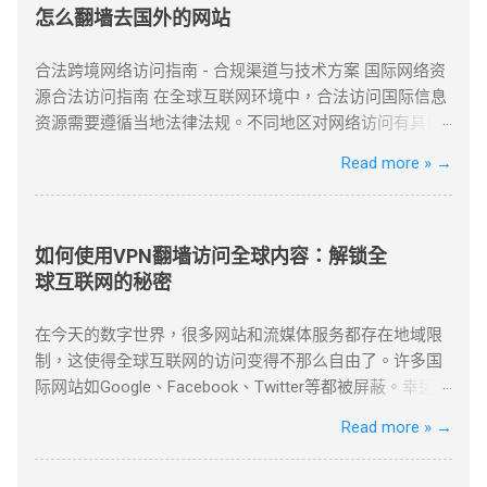
怎么翻墙去国外的网站
合法跨境网络访问指南 - 合规渠道与技术方案 国际网络资
源合法访问指南 在全球互联网环境中，合法访问国际信息
资源需要遵循当地法律法规。不同地区对网络访问有具体
管理规定，用户应优先选择合规渠道。常见的合法方式包
Read more »
→
括国际专线服务、授权网络通道以及企业级VPN解决方
案。 企业用户可通过合规VPN服务建立国际网络连接，这
些服务商持有国家相关部门颁发的经营许可证，为跨国企
业提供安全稳定的跨境通信服务。 合法企业级VPN服务商
如何使用VPN翻墙访问全球内容：解锁全
以下是经国家批准、面向企业用户提供跨境网络服务的合
球互联网的秘密
规VPN提供商： 中国电信国际专线 作为国内主要电信运营
商，提供企业级国际专线服务，通过MPLS VPN技术实现
在今天的数字世界，很多网站和流媒体服务都存在地域限
全球安全互联。 全球超过50个节点覆盖 SLA服务等级保证
制，这使得全球互联网的访问变得不那么自由了。许多国
金融级加密传输 中国联通云联网 提供跨境云连接服务，支
际网站如Google、Facebook、Twitter等都被屏蔽。幸运的
持企业混合云架构，实现本地数据中心与海外云资源的无
是，使用VPN（虚拟私人网络）翻墙，可以帮助我们绕过
Read more »
→
缝连接。 支持多云平台接入 智能路由优化 可视化运维管
这些地理限制，畅享全球内容。 什么是VPN翻墙？ VPN翻
理 阿里云VPN网关 阿里云提供的企业级VPN服务，支持
墙指的是使用VPN技术，通过改变用户的IP地址，来绕过