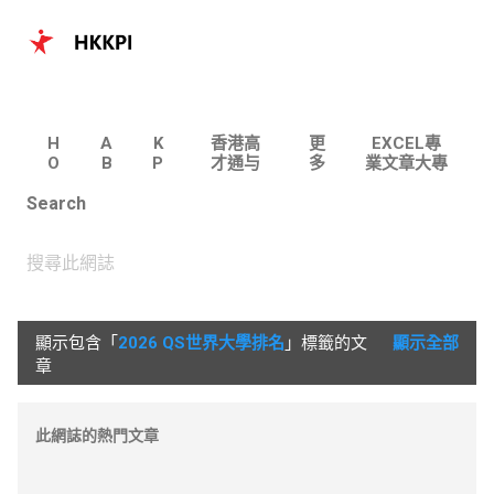
跳至主要內容
H
A
K
香港高
更
EXCEL專
O
B
P
才通与
多
業文章大專
M
O
I
专才计
…
| 100個實
Search
E
U
划专题
用主題
T
文章
U
S
顯示包含「
2026 QS世界大學排名
」標籤的文
顯示全部
文
章
章
此網誌的熱門文章