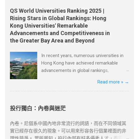
題，請版權持有人與我們聯絡，我們會配合及作出適當安
量很不錯，他帶回來一個讓老闆看看。這個農民一個鐘頭
議：一是嘗試為別人解決一個難題；二是把精力集中在你
訂長約（如2-3年），以爭取更長的續簽年限。 2. 風險控
排，不便之處，敬請原諒。
以後還會弄來幾箱西紅柿，據他看價格非常公道。昨天他
知道的、你會的和你擁有的東西上。 這兩個建議很關鍵。
QS World Universities Ranking 2025 |
管與替代方案 臨時補救措施 ：若長期離港，可透過家庭成
們鋪子的西紅柿賣得很快，庫存已經不多了。 節選自張健
因為對於一個八歲的孩子而言，他不會做的事情很多。於
Rising Stars in Global Rankings: Hong
員在港生活（如子女就學）維繫續簽資...
鵬、 胡足青主編《故事時代》中《差別》 資料搜尋自網絡
是他穿過大街小巷，不停地思考：人們會有什麼難題，他
Kong Universities' Remarkable
或筆者看法，僅供學習用途。請各位讀者閲讀前自行衡量
又如何利用這個機會？ 一天，吃早飯時父親讓達瑞去取報
Advancements and Competitiveness in
風險，本文筆者及網站不對讀者閲讀前後的任何行爲負
紙。美國的送報員總是把報紙從花園籬笆的一個特製的管
the Greater Bay Area and Beyond
責。如有錯漏或任何問題，筆者及網站概不負責，並保留
子裡塞進來。假如你想穿著睡衣舒舒服服地吃早飯和看報
對文章更新和刪除的權力。本文純粹分享學習内容。如涉
紙，就必須離開溫暖的房間，冒著寒風，到花園去取。雖
In recent years, numerous universities in
及版權問題，請版權持有人與我們聯絡，我們會配合及作
然路短，但十分麻煩。 當達瑞為父親取報紙的時候，一個
Hong Kong have achieved remarkable
出適當安排，不便之處，敬請原諒。
主意誕生了。當天他就按響鄰居的門鈴，對他們說，每個
advancements in global rankings,
月只需付給他一美元，他就每天早上把報紙塞到他們的房
positioning themselves competitively not
Read more »
→
門底下。大多數人都同意了，很快他有了七十多個顧客。
only on a global scale but also within the
節選自[德]博多·舍費爾《達瑞的故事》 資料搜尋自網絡或
Greater Bay Area, Greater China, and
筆者看法，僅供學習用途。請各位讀者閲讀前自行衡量風
beyond. Among these universities are the
險，本文筆者及網站不對讀者閲讀前後的任何行爲負責。
University of Hong Kong, the Hong Kong
投行獨白：內卷與迷茫
如有錯漏或任何問題，筆者及網站概不負責，並保留對文
University of Science and Technology, the
章更新和刪除的權力。本文純粹分享學習内容。如涉及版
Chinese University of Hong Kong, and
內卷。尼個系中國內地非常流行的詞語，而在不同領域其
權問題，請版權持有人與我們聯絡，我們會配合及作出適
Lingnan University. The University of Hong
實已經存在很久的現象。可以用來形容各行個業裡面的非
當安排，不便之處，敬請原諒。
Kong, recognized as one of the oldest and
理性競爭。 眾所周知，投行內部有好多優秀人才，而要在