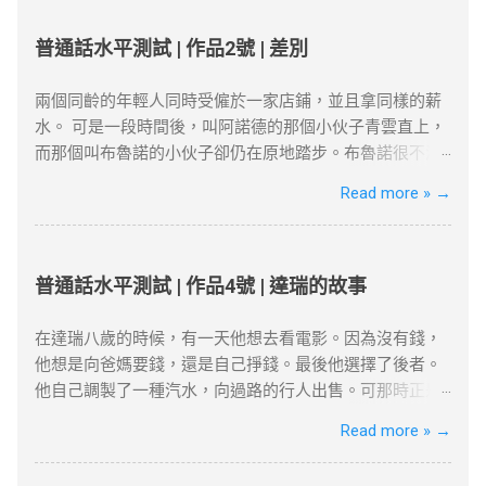
见问题与解决方案 VPN连接失败 ：如果VPN无法连接，首
及薪俸稅/利得稅單，證明與香港的實質連結。 通常居住
在北方的風雪的壓迫下卻保持著倔強挺立的一種樹!哪怕只
先检查服务器是否正常，或者尝试更换一个服务器位置。
證明 ：每年需在港居住至少180天，長期離港者需提供合
有碗來粗細罷，它卻努力向上發展，高到丈許，兩丈，參
普通話水平測試 | 作品2號 | 差別
你也可以检查本地网络设置是否正确。 Netflix检测到VPN
理解釋（如外派工作）。 3. 創業或業務貢獻 真實營運要求
天聳立，不折不撓，對抗著西北風。 這就是白楊樹，西北
：一些流媒体平台会检测到VPN连接并限制访问。如果出
：自雇者需提交商業登記證、財務報表及辦公租約，證明
極普通的一種樹，然而決不是平凡的樹! 它沒有婆娑的姿
兩個同齡的年輕人同時受僱於一家店鋪，並且拿同樣的薪
现这种情况，尝试更换不同的服务器或使用专门支持
公司實際運營。 年收入門檻 ：企業年盈利建議超500萬港
態，沒有屈曲盤旋的虯枝，也許你要說它不美麗，--如果
水。 可是一段時間後，叫阿諾德的那個小伙子青雲直上，
Netflix的VPN服务。 连接速度慢 ：VPN加密会略微影响上
幣，方能符合「合理規模業務」標準。 4. 家庭成員在港生
美是專指“婆娑”或“橫斜逸出”之類而言，那麼，白楊樹算不
而那個叫布魯諾的小伙子卻仍在原地踏步。布魯諾很不滿
网速度。如果速度较慢，可以尝试切换到不同的VPN服务
活 配偶與子女因素 ：若配偶在港工作、子女就讀本地學
得樹中的好女子；但是它卻是偉岸，正直，樸質，嚴肅，
意老闆的不公正待遇。終於有一天他到老闆那兒發牢騷
Read more »
→
器，或者选择具有更高速度的VPN服务。 VPN的应用 很多
校，可作為續簽的輔助證明。 三、2025年續簽流程與常見
也不缺乏溫和，更不用提它的堅強不屈與挺拔，它是樹中
了。老闆一邊耐心地聽著他的抱怨，一邊在心裡盤算著怎
国外的网站和应用都受到严格的审查和封锁。使用VPN翻
誤區 1. 申請時間與材料準備 提前3個月申請 ：高才續簽需
的偉丈夫!當你在積雪初融的高原上走過，看見平坦的大地
樣向他解釋清楚他和阿諾德之間的差別。 “布魯諾先生，”
墙，可以突破“防火墙”的限制，畅享全球互联网内容。尽
在原簽證到期前3個月提交。 材料清單 ：根據就業、創業
上傲然挺立這麼一株或一排白楊樹，難道你就只覺得樹只
老闆開口說話了，“您現在到集市上去一下，看看今天早上
管网络审查非常严密，但许多VPN服务商仍然提供有效的...
或定居路徑準備對應文件（如合約、稅單、租約等）。 2.
是樹，難道你就不想到它的樸質，嚴肅，堅強不屈，至少
有什麼賣的。” 布魯諾從集市上回來向老闆匯報說，今早集
普通話水平測試 | 作品4號 | 達瑞的故事
常見拒簽原因與避坑建議 誤區一：依賴「空殼公司」 高才
也像徵了北方的農民；難道你竟一點兒也不聯想到，在敵
市上只有一個農民拉了一車土豆在賣。 “有多少？”老闆
自雇續簽需避免「虛假掛靠」，空殼公司拒批率超80%。
後的廣大土地上.....
問。 布魯諾趕快戴上帽子又跑到集上，然後回來告訴老闆
在達瑞八歲的時候，有一天他想去看電影。因為沒有錢，
誤區二：忽略居住要求 離港超過180天未提供合理解釋，
節選自茅盾《白楊禮讚》 資料搜尋自網絡或筆者
一共四十袋土豆。 “價格是多少？” 布魯諾又第三次跑到
他想是向爸媽要錢，還是自己掙錢。最後他選擇了後者。
可能被視為「非通常居住」。 誤區三：收入不達標 月薪需
看法，僅供學習用途。請各位讀者閲讀前自行衡量風險，
集上問來了價格。 “好吧，”老闆對他說，“現在請您坐到這
他自己調製了一種汽水，向過路的行人出售。可那時正是
達2萬港幣以上，且收入來源需與香港公司直接相關。
本文筆者及網站不對讀者閲讀前後的任何行爲負責。如有
把椅子上一句話也不要說，看看阿諾德怎麼說。” 阿諾德很
寒冷的冬天，沒有人買，只有兩個人例外--他的爸爸和媽
Read more »
→
四、2025年KPI目標下的實務策略 1. 專業規劃與長期布局
錯漏或任何問題，筆者及網站概不負責，並保留對文章更
快就從集市上回來了。向老闆匯報說到現在為止只有一個
媽。 他偶然有一個和非常成功的商人談話的機會。當他對
薪俸稅與利得稅區分 ：自雇者需注意「薪俸稅」與「利得
新和刪除的權力。本文純粹分享學習内容。如涉及版權問
農民在賣土豆，一共四十口袋，價格是多少多少；土豆質
商人講述了自己的“破產史”後，商人給了他兩個重要的建
稅」差異，續簽需以薪俸稅為主。 合約期限設計 ：建議簽