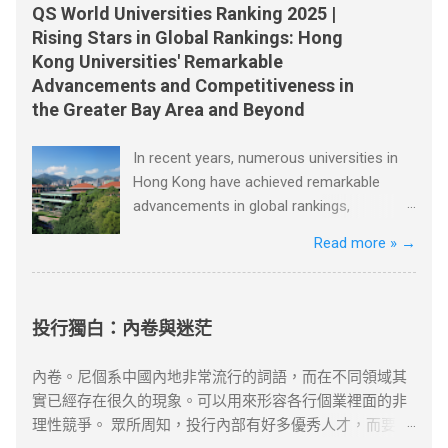
訂長約（如2-3年），以爭取更長的續簽年限。 2. 風險控
排，不便之處，敬請原諒。
以後還會弄來幾箱西紅柿，據他看價格非常公道。昨天他
知道的、你會的和你擁有的東西上。 這兩個建議很關鍵。
QS World Universities Ranking 2025 |
管與替代方案 臨時補救措施 ：若長期離港，可透過家庭成
們鋪子的西紅柿賣得很快，庫存已經不多了。 節選自張健
因為對於一個八歲的孩子而言，他不會做的事情很多。於
Rising Stars in Global Rankings: Hong
員在港生活（如子女就學）維繫續簽資...
鵬、 胡足青主編《故事時代》中《差別》 資料搜尋自網絡
是他穿過大街小巷，不停地思考：人們會有什麼難題，他
Kong Universities' Remarkable
或筆者看法，僅供學習用途。請各位讀者閲讀前自行衡量
又如何利用這個機會？ 一天，吃早飯時父親讓達瑞去取報
Advancements and Competitiveness in
風險，本文筆者及網站不對讀者閲讀前後的任何行爲負
紙。美國的送報員總是把報紙從花園籬笆的一個特製的管
the Greater Bay Area and Beyond
責。如有錯漏或任何問題，筆者及網站概不負責，並保留
子裡塞進來。假如你想穿著睡衣舒舒服服地吃早飯和看報
對文章更新和刪除的權力。本文純粹分享學習内容。如涉
紙，就必須離開溫暖的房間，冒著寒風，到花園去取。雖
In recent years, numerous universities in
及版權問題，請版權持有人與我們聯絡，我們會配合及作
然路短，但十分麻煩。 當達瑞為父親取報紙的時候，一個
Hong Kong have achieved remarkable
出適當安排，不便之處，敬請原諒。
主意誕生了。當天他就按響鄰居的門鈴，對他們說，每個
advancements in global rankings,
月只需付給他一美元，他就每天早上把報紙塞到他們的房
positioning themselves competitively not
Read more »
→
門底下。大多數人都同意了，很快他有了七十多個顧客。
only on a global scale but also within the
節選自[德]博多·舍費爾《達瑞的故事》 資料搜尋自網絡或
Greater Bay Area, Greater China, and
筆者看法，僅供學習用途。請各位讀者閲讀前自行衡量風
beyond. Among these universities are the
險，本文筆者及網站不對讀者閲讀前後的任何行爲負責。
University of Hong Kong, the Hong Kong
投行獨白：內卷與迷茫
如有錯漏或任何問題，筆者及網站概不負責，並保留對文
University of Science and Technology, the
章更新和刪除的權力。本文純粹分享學習内容。如涉及版
Chinese University of Hong Kong, and
內卷。尼個系中國內地非常流行的詞語，而在不同領域其
權問題，請版權持有人與我們聯絡，我們會配合及作出適
Lingnan University. The University of Hong
實已經存在很久的現象。可以用來形容各行個業裡面的非
當安排，不便之處，敬請原諒。
Kong, recognized as one of the oldest and
理性競爭。 眾所周知，投行內部有好多優秀人才，而要在
most esteemed institutions in Hong Kong,