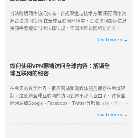
合法跨境网络访问指南 - 合规渠道与技术方案 国际网络资
源合法访问指南 在全球互联网环境中，合法访问国际信息
资源需要遵循当地法律法规。不同地区对网络访问有具体
管理规定，用户应优先选择合规渠道。常见的合法方式包
Read more »
→
括国际专线服务、授权网络通道以及企业级VPN解决方
案。 企业用户可通过合规VPN服务建立国际网络连接，这
些服务商持有国家相关部门颁发的经营许可证，为跨国企
业提供安全稳定的跨境通信服务。 合法企业级VPN服务商
如何使用VPN翻墙访问全球内容：解锁全
以下是经国家批准、面向企业用户提供跨境网络服务的合
球互联网的秘密
规VPN提供商： 中国电信国际专线 作为国内主要电信运营
商，提供企业级国际专线服务，通过MPLS VPN技术实现
在今天的数字世界，很多网站和流媒体服务都存在地域限
全球安全互联。 全球超过50个节点覆盖 SLA服务等级保证
制，这使得全球互联网的访问变得不那么自由了。许多国
金融级加密传输 中国联通云联网 提供跨境云连接服务，支
际网站如Google、Facebook、Twitter等都被屏蔽。幸运的
持企业混合云架构，实现本地数据中心与海外云资源的无
是，使用VPN（虚拟私人网络）翻墙，可以帮助我们绕过
Read more »
→
缝连接。 支持多云平台接入 智能路由优化 可视化运维管
这些地理限制，畅享全球内容。 什么是VPN翻墙？ VPN翻
理 阿里云VPN网关 阿里云提供的企业级VPN服务，支持
墙指的是使用VPN技术，通过改变用户的IP地址，来绕过
IPSec VPN连接，实现本地数据中心与VPC的安全通信。 ...
网络审查和地理封锁，访问受限的互联网内容。VPN通过