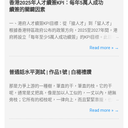
加密技术保护你的上网数据，同时隐藏真实IP，使你能够
香港2025年人才續簽KPI：每年5萬人成功
以另一个地区的身份访问互联网资源。 对于许多需要翻墙
續簽的關鍵因素
的用户，VPN是最有效的工具之一。无论是为了突破“防火
墙”，还是解锁Netflix、YouTube等流媒体平台，VPN都提
一、港府人才續簽KPI目標：從「搶人才」到「留人才」
供了安全、可靠的解决方案。 如何选择合适的VPN工具？
根據香港特區政府公布的政策方向，2025至2027年間，港
选择VPN时，有几个因素需要考虑：速度、服务器位置、
府將設立「每年至少5萬人成功續簽」的KPI目標。此目標
安全性和用户友好性。以下是几款在全球范围内都非常受
反映香港從「吸引高端人才」轉向「穩留核心人才」的策
Read more »
→
欢迎的VPN服务，它们不仅在突破地域限制方面表现出
略調整。 數據背景 ：截至2025年初，高才通計劃已吸引
色，而且能够提供强大的安全保障： NordVPN ：知名度
近9.3萬人获批，其中7.5萬人携家庭落地香港。 政策動機
高，全球多个国家和地区的服务器，适合各种设备使用。
：孫玉菡強調，香港需聚焦「對經濟有實質貢獻」的人
ExpressVPN ：速度快，兼容性强，支持Netflix、YouTube
才，而非僅追求數量。 二、2025年續簽審核的核心條件
普通話水平測試 | 作品1號 | 白楊禮讚
等流媒体解锁。 Surfshark ：价格较为亲民，但依然提供
港府對人才續簽的審核已從「形式化」轉為「實質化」，
强大的加密和绕过审查功能。 如何设置VPN翻墙？ 下载并
申請者需具備以下關鍵因素： 1. 穩定的工作與收入 薪俸稅
那是力爭上游的一種樹，筆直的干，筆直的枝。它的干
安装VPN客户端 ：选择你喜欢的VPN服务商，下载安装客
門檻 ：續簽需證明「穩定收入」且符合市場水平，年薪需
呢，通常是丈把高，像是加以人工似的，一丈以內，絕無
户端。 连接到合适的服务器 ：选择一个你想连接的地区服
達200萬港幣以上（針對高才A類）。 合約與職位匹配 ：
旁枝；它所有的椏枝呢，一律向上，而且緊緊靠攏，也像
务器，例如美国或香港。 开始浏览 ：一旦连接成功，你的
受聘工作須與學歷及專業相符，並提供完整合約、稅單及
是加以人工似的，成為一束，絕無橫斜逸出；它的寬大的
Read more »
→
IP地址将被替换为VPN服务器的IP，所有的网络活动都将
強積金（MPF）記錄。 2. 香港居住與社會融入 「兩址兩
葉子也是片片向上，幾乎沒有斜生的，更不用說倒垂了；
被加密，你可以自由访问被封锁的网站或流媒体平台。 常
單」原則 ：需提供住址證明（租約、水電單）、公司地址
它的皮，光滑而有銀色的暈圈，微微泛出淡青色。這是雖
见问题与解决方案 VPN连接失败 ：如果VPN无法连接，首
及薪俸稅/利得稅單，證明與香港的實質連結。 通常居住
在北方的風雪的壓迫下卻保持著倔強挺立的一種樹!哪怕只