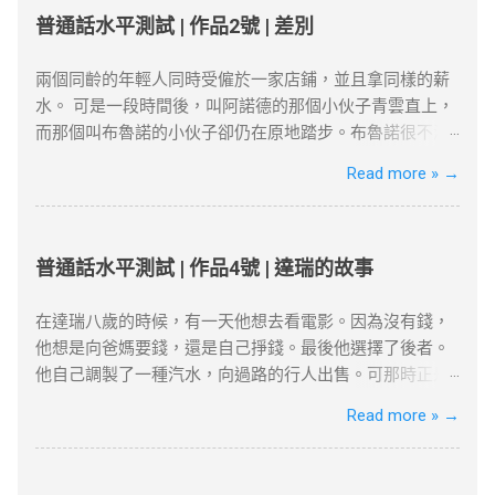
先检查服务器是否正常，或者尝试更换一个服务器位置。
證明 ：每年需在港居住至少180天，長期離港者需提供合
有碗來粗細罷，它卻努力向上發展，高到丈許，兩丈，參
普通話水平測試 | 作品2號 | 差別
你也可以检查本地网络设置是否正确。 Netflix检测到VPN
理解釋（如外派工作）。 3. 創業或業務貢獻 真實營運要求
天聳立，不折不撓，對抗著西北風。 這就是白楊樹，西北
：一些流媒体平台会检测到VPN连接并限制访问。如果出
：自雇者需提交商業登記證、財務報表及辦公租約，證明
極普通的一種樹，然而決不是平凡的樹! 它沒有婆娑的姿
兩個同齡的年輕人同時受僱於一家店鋪，並且拿同樣的薪
现这种情况，尝试更换不同的服务器或使用专门支持
公司實際運營。 年收入門檻 ：企業年盈利建議超500萬港
態，沒有屈曲盤旋的虯枝，也許你要說它不美麗，--如果
水。 可是一段時間後，叫阿諾德的那個小伙子青雲直上，
Netflix的VPN服务。 连接速度慢 ：VPN加密会略微影响上
幣，方能符合「合理規模業務」標準。 4. 家庭成員在港生
美是專指“婆娑”或“橫斜逸出”之類而言，那麼，白楊樹算不
而那個叫布魯諾的小伙子卻仍在原地踏步。布魯諾很不滿
网速度。如果速度较慢，可以尝试切换到不同的VPN服务
活 配偶與子女因素 ：若配偶在港工作、子女就讀本地學
得樹中的好女子；但是它卻是偉岸，正直，樸質，嚴肅，
意老闆的不公正待遇。終於有一天他到老闆那兒發牢騷
Read more »
→
器，或者选择具有更高速度的VPN服务。 VPN的应用 很多
校，可作為續簽的輔助證明。 三、2025年續簽流程與常見
也不缺乏溫和，更不用提它的堅強不屈與挺拔，它是樹中
了。老闆一邊耐心地聽著他的抱怨，一邊在心裡盤算著怎
国外的网站和应用都受到严格的审查和封锁。使用VPN翻
誤區 1. 申請時間與材料準備 提前3個月申請 ：高才續簽需
的偉丈夫!當你在積雪初融的高原上走過，看見平坦的大地
樣向他解釋清楚他和阿諾德之間的差別。 “布魯諾先生，”
墙，可以突破“防火墙”的限制，畅享全球互联网内容。尽
在原簽證到期前3個月提交。 材料清單 ：根據就業、創業
上傲然挺立這麼一株或一排白楊樹，難道你就只覺得樹只
老闆開口說話了，“您現在到集市上去一下，看看今天早上
管网络审查非常严密，但许多VPN服务商仍然提供有效的...
或定居路徑準備對應文件（如合約、稅單、租約等）。 2.
是樹，難道你就不想到它的樸質，嚴肅，堅強不屈，至少
有什麼賣的。” 布魯諾從集市上回來向老闆匯報說，今早集
普通話水平測試 | 作品4號 | 達瑞的故事
常見拒簽原因與避坑建議 誤區一：依賴「空殼公司」 高才
也像徵了北方的農民；難道你竟一點兒也不聯想到，在敵
市上只有一個農民拉了一車土豆在賣。 “有多少？”老闆
自雇續簽需避免「虛假掛靠」，空殼公司拒批率超80%。
後的廣大土地上.....
問。 布魯諾趕快戴上帽子又跑到集上，然後回來告訴老闆
在達瑞八歲的時候，有一天他想去看電影。因為沒有錢，
誤區二：忽略居住要求 離港超過180天未提供合理解釋，
節選自茅盾《白楊禮讚》 資料搜尋自網絡或筆者
一共四十袋土豆。 “價格是多少？” 布魯諾又第三次跑到
他想是向爸媽要錢，還是自己掙錢。最後他選擇了後者。
可能被視為「非通常居住」。 誤區三：收入不達標 月薪需
看法，僅供學習用途。請各位讀者閲讀前自行衡量風險，
集上問來了價格。 “好吧，”老闆對他說，“現在請您坐到這
他自己調製了一種汽水，向過路的行人出售。可那時正是
達2萬港幣以上，且收入來源需與香港公司直接相關。
本文筆者及網站不對讀者閲讀前後的任何行爲負責。如有
把椅子上一句話也不要說，看看阿諾德怎麼說。” 阿諾德很
寒冷的冬天，沒有人買，只有兩個人例外--他的爸爸和媽
Read more »
→
四、2025年KPI目標下的實務策略 1. 專業規劃與長期布局
錯漏或任何問題，筆者及網站概不負責，並保留對文章更
快就從集市上回來了。向老闆匯報說到現在為止只有一個
媽。 他偶然有一個和非常成功的商人談話的機會。當他對
薪俸稅與利得稅區分 ：自雇者需注意「薪俸稅」與「利得
新和刪除的權力。本文純粹分享學習内容。如涉及版權問
農民在賣土豆，一共四十口袋，價格是多少多少；土豆質
商人講述了自己的“破產史”後，商人給了他兩個重要的建
稅」差異，續簽需以薪俸稅為主。 合約期限設計 ：建議簽
題，請版權持有人與我們聯絡，我們會配合及作出適當安
量很不錯，他帶回來一個讓老闆看看。這個農民一個鐘頭
議：一是嘗試為別人解決一個難題；二是把精力集中在你