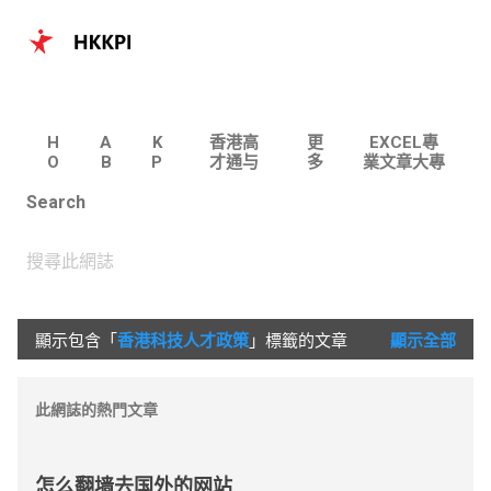
跳至主要內容
H
A
K
香港高
更
EXCEL專
O
B
P
才通与
多
業文章大專
M
O
I
专才计
…
| 100個實
Search
E
U
划专题
用主題
T
文章
U
S
顯示包含「
香港科技人才政策
」標籤的文章
顯示全部
文
章
此網誌的熱門文章
怎么翻墙去国外的网站