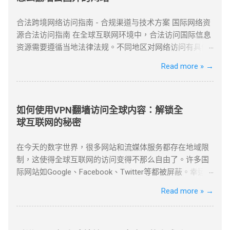
合法跨境网络访问指南 - 合规渠道与技术方案 国际网络资
源合法访问指南 在全球互联网环境中，合法访问国际信息
资源需要遵循当地法律法规。不同地区对网络访问有具体
管理规定，用户应优先选择合规渠道。常见的合法方式包
Read more »
→
括国际专线服务、授权网络通道以及企业级VPN解决方
案。 企业用户可通过合规VPN服务建立国际网络连接，这
些服务商持有国家相关部门颁发的经营许可证，为跨国企
业提供安全稳定的跨境通信服务。 合法企业级VPN服务商
如何使用VPN翻墙访问全球内容：解锁全
以下是经国家批准、面向企业用户提供跨境网络服务的合
球互联网的秘密
规VPN提供商： 中国电信国际专线 作为国内主要电信运营
商，提供企业级国际专线服务，通过MPLS VPN技术实现
在今天的数字世界，很多网站和流媒体服务都存在地域限
全球安全互联。 全球超过50个节点覆盖 SLA服务等级保证
制，这使得全球互联网的访问变得不那么自由了。许多国
金融级加密传输 中国联通云联网 提供跨境云连接服务，支
际网站如Google、Facebook、Twitter等都被屏蔽。幸运的
持企业混合云架构，实现本地数据中心与海外云资源的无
是，使用VPN（虚拟私人网络）翻墙，可以帮助我们绕过
Read more »
→
缝连接。 支持多云平台接入 智能路由优化 可视化运维管
这些地理限制，畅享全球内容。 什么是VPN翻墙？ VPN翻
理 阿里云VPN网关 阿里云提供的企业级VPN服务，支持
墙指的是使用VPN技术，通过改变用户的IP地址，来绕过
IPSec VPN连接，实现本地数据中心与VPC的安全通信。 ...
网络审查和地理封锁，访问受限的互联网内容。VPN通过