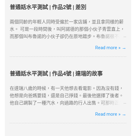
先检查服务器是否正常，或者尝试更换一个服务器位置。
證明 ：每年需在港居住至少180天，長期離港者需提供合
有碗來粗細罷，它卻努力向上發展，高到丈許，兩丈，參
普通話水平測試 | 作品2號 | 差別
你也可以检查本地网络设置是否正确。 Netflix检测到VPN
理解釋（如外派工作）。 3. 創業或業務貢獻 真實營運要求
天聳立，不折不撓，對抗著西北風。 這就是白楊樹，西北
：一些流媒体平台会检测到VPN连接并限制访问。如果出
：自雇者需提交商業登記證、財務報表及辦公租約，證明
極普通的一種樹，然而決不是平凡的樹! 它沒有婆娑的姿
兩個同齡的年輕人同時受僱於一家店鋪，並且拿同樣的薪
现这种情况，尝试更换不同的服务器或使用专门支持
公司實際運營。 年收入門檻 ：企業年盈利建議超500萬港
態，沒有屈曲盤旋的虯枝，也許你要說它不美麗，--如果
水。 可是一段時間後，叫阿諾德的那個小伙子青雲直上，
Netflix的VPN服务。 连接速度慢 ：VPN加密会略微影响上
幣，方能符合「合理規模業務」標準。 4. 家庭成員在港生
美是專指“婆娑”或“橫斜逸出”之類而言，那麼，白楊樹算不
而那個叫布魯諾的小伙子卻仍在原地踏步。布魯諾很不滿
网速度。如果速度较慢，可以尝试切换到不同的VPN服务
活 配偶與子女因素 ：若配偶在港工作、子女就讀本地學
得樹中的好女子；但是它卻是偉岸，正直，樸質，嚴肅，
意老闆的不公正待遇。終於有一天他到老闆那兒發牢騷
Read more »
→
器，或者选择具有更高速度的VPN服务。 VPN的应用 很多
校，可作為續簽的輔助證明。 三、2025年續簽流程與常見
也不缺乏溫和，更不用提它的堅強不屈與挺拔，它是樹中
了。老闆一邊耐心地聽著他的抱怨，一邊在心裡盤算著怎
国外的网站和应用都受到严格的审查和封锁。使用VPN翻
誤區 1. 申請時間與材料準備 提前3個月申請 ：高才續簽需
的偉丈夫!當你在積雪初融的高原上走過，看見平坦的大地
樣向他解釋清楚他和阿諾德之間的差別。 “布魯諾先生，”
墙，可以突破“防火墙”的限制，畅享全球互联网内容。尽
在原簽證到期前3個月提交。 材料清單 ：根據就業、創業
上傲然挺立這麼一株或一排白楊樹，難道你就只覺得樹只
老闆開口說話了，“您現在到集市上去一下，看看今天早上
管网络审查非常严密，但许多VPN服务商仍然提供有效的...
或定居路徑準備對應文件（如合約、稅單、租約等）。 2.
是樹，難道你就不想到它的樸質，嚴肅，堅強不屈，至少
有什麼賣的。” 布魯諾從集市上回來向老闆匯報說，今早集
普通話水平測試 | 作品4號 | 達瑞的故事
常見拒簽原因與避坑建議 誤區一：依賴「空殼公司」 高才
也像徵了北方的農民；難道你竟一點兒也不聯想到，在敵
市上只有一個農民拉了一車土豆在賣。 “有多少？”老闆
自雇續簽需避免「虛假掛靠」，空殼公司拒批率超80%。
後的廣大土地上.....
問。 布魯諾趕快戴上帽子又跑到集上，然後回來告訴老闆
在達瑞八歲的時候，有一天他想去看電影。因為沒有錢，
誤區二：忽略居住要求 離港超過180天未提供合理解釋，
節選自茅盾《白楊禮讚》 資料搜尋自網絡或筆者
一共四十袋土豆。 “價格是多少？” 布魯諾又第三次跑到
他想是向爸媽要錢，還是自己掙錢。最後他選擇了後者。
可能被視為「非通常居住」。 誤區三：收入不達標 月薪需
看法，僅供學習用途。請各位讀者閲讀前自行衡量風險，
集上問來了價格。 “好吧，”老闆對他說，“現在請您坐到這
他自己調製了一種汽水，向過路的行人出售。可那時正是
達2萬港幣以上，且收入來源需與香港公司直接相關。
本文筆者及網站不對讀者閲讀前後的任何行爲負責。如有
把椅子上一句話也不要說，看看阿諾德怎麼說。” 阿諾德很
寒冷的冬天，沒有人買，只有兩個人例外--他的爸爸和媽
Read more »
→
四、2025年KPI目標下的實務策略 1. 專業規劃與長期布局
錯漏或任何問題，筆者及網站概不負責，並保留對文章更
快就從集市上回來了。向老闆匯報說到現在為止只有一個
媽。 他偶然有一個和非常成功的商人談話的機會。當他對
薪俸稅與利得稅區分 ：自雇者需注意「薪俸稅」與「利得
新和刪除的權力。本文純粹分享學習内容。如涉及版權問
農民在賣土豆，一共四十口袋，價格是多少多少；土豆質
商人講述了自己的“破產史”後，商人給了他兩個重要的建
稅」差異，續簽需以薪俸稅為主。 合約期限設計 ：建議簽
題，請版權持有人與我們聯絡，我們會配合及作出適當安
量很不錯，他帶回來一個讓老闆看看。這個農民一個鐘頭
議：一是嘗試為別人解決一個難題；二是把精力集中在你