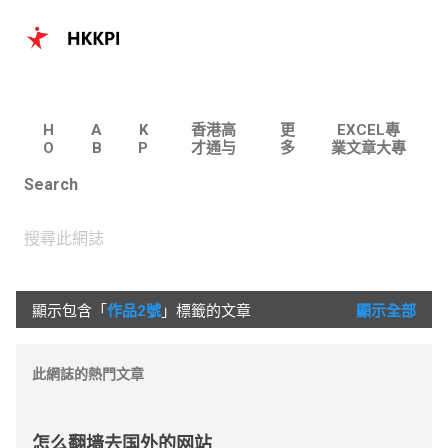
跳至主要內容
H
A
K
香港高
更
EXCEL專
O
B
P
才通与
多
業文章大專
M
O
I
专才计
…
| 100個實
Search
E
U
划专题
用主題
T
文章
U
S
顯示包含「
作品2號
」標籤的文章
顯示全部
文
章
此網誌的熱門文章
怎么翻墙去国外的网站