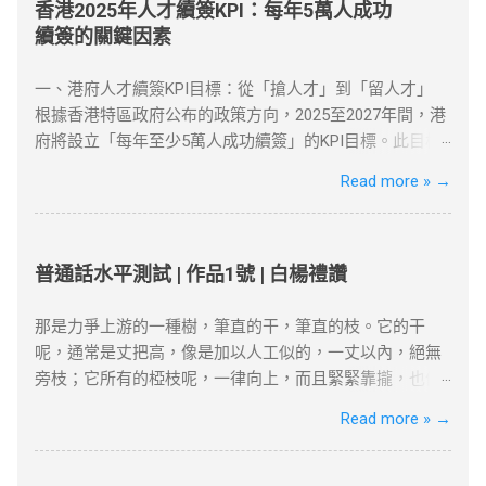
加密技术保护你的上网数据，同时隐藏真实IP，使你能够
香港2025年人才續簽KPI：每年5萬人成功
以另一个地区的身份访问互联网资源。 对于许多需要翻墙
續簽的關鍵因素
的用户，VPN是最有效的工具之一。无论是为了突破“防火
墙”，还是解锁Netflix、YouTube等流媒体平台，VPN都提
一、港府人才續簽KPI目標：從「搶人才」到「留人才」
供了安全、可靠的解决方案。 如何选择合适的VPN工具？
根據香港特區政府公布的政策方向，2025至2027年間，港
选择VPN时，有几个因素需要考虑：速度、服务器位置、
府將設立「每年至少5萬人成功續簽」的KPI目標。此目標
安全性和用户友好性。以下是几款在全球范围内都非常受
反映香港從「吸引高端人才」轉向「穩留核心人才」的策
Read more »
→
欢迎的VPN服务，它们不仅在突破地域限制方面表现出
略調整。 數據背景 ：截至2025年初，高才通計劃已吸引
色，而且能够提供强大的安全保障： NordVPN ：知名度
近9.3萬人获批，其中7.5萬人携家庭落地香港。 政策動機
高，全球多个国家和地区的服务器，适合各种设备使用。
：孫玉菡強調，香港需聚焦「對經濟有實質貢獻」的人
ExpressVPN ：速度快，兼容性强，支持Netflix、YouTube
才，而非僅追求數量。 二、2025年續簽審核的核心條件
普通話水平測試 | 作品1號 | 白楊禮讚
等流媒体解锁。 Surfshark ：价格较为亲民，但依然提供
港府對人才續簽的審核已從「形式化」轉為「實質化」，
强大的加密和绕过审查功能。 如何设置VPN翻墙？ 下载并
申請者需具備以下關鍵因素： 1. 穩定的工作與收入 薪俸稅
那是力爭上游的一種樹，筆直的干，筆直的枝。它的干
安装VPN客户端 ：选择你喜欢的VPN服务商，下载安装客
門檻 ：續簽需證明「穩定收入」且符合市場水平，年薪需
呢，通常是丈把高，像是加以人工似的，一丈以內，絕無
户端。 连接到合适的服务器 ：选择一个你想连接的地区服
達200萬港幣以上（針對高才A類）。 合約與職位匹配 ：
旁枝；它所有的椏枝呢，一律向上，而且緊緊靠攏，也像
务器，例如美国或香港。 开始浏览 ：一旦连接成功，你的
受聘工作須與學歷及專業相符，並提供完整合約、稅單及
是加以人工似的，成為一束，絕無橫斜逸出；它的寬大的
Read more »
→
IP地址将被替换为VPN服务器的IP，所有的网络活动都将
強積金（MPF）記錄。 2. 香港居住與社會融入 「兩址兩
葉子也是片片向上，幾乎沒有斜生的，更不用說倒垂了；
被加密，你可以自由访问被封锁的网站或流媒体平台。 常
單」原則 ：需提供住址證明（租約、水電單）、公司地址
它的皮，光滑而有銀色的暈圈，微微泛出淡青色。這是雖
见问题与解决方案 VPN连接失败 ：如果VPN无法连接，首
及薪俸稅/利得稅單，證明與香港的實質連結。 通常居住
在北方的風雪的壓迫下卻保持著倔強挺立的一種樹!哪怕只