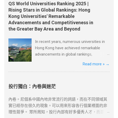
訂長約（如2-3年），以爭取更長的續簽年限。 2. 風險控
排，不便之處，敬請原諒。
以後還會弄來幾箱西紅柿，據他看價格非常公道。昨天他
知道的、你會的和你擁有的東西上。 這兩個建議很關鍵。
QS World Universities Ranking 2025 |
管與替代方案 臨時補救措施 ：若長期離港，可透過家庭成
們鋪子的西紅柿賣得很快，庫存已經不多了。 節選自張健
因為對於一個八歲的孩子而言，他不會做的事情很多。於
Rising Stars in Global Rankings: Hong
員在港生活（如子女就學）維繫續簽資...
鵬、 胡足青主編《故事時代》中《差別》 資料搜尋自網絡
是他穿過大街小巷，不停地思考：人們會有什麼難題，他
Kong Universities' Remarkable
或筆者看法，僅供學習用途。請各位讀者閲讀前自行衡量
又如何利用這個機會？ 一天，吃早飯時父親讓達瑞去取報
Advancements and Competitiveness in
風險，本文筆者及網站不對讀者閲讀前後的任何行爲負
紙。美國的送報員總是把報紙從花園籬笆的一個特製的管
the Greater Bay Area and Beyond
責。如有錯漏或任何問題，筆者及網站概不負責，並保留
子裡塞進來。假如你想穿著睡衣舒舒服服地吃早飯和看報
對文章更新和刪除的權力。本文純粹分享學習内容。如涉
紙，就必須離開溫暖的房間，冒著寒風，到花園去取。雖
In recent years, numerous universities in
及版權問題，請版權持有人與我們聯絡，我們會配合及作
然路短，但十分麻煩。 當達瑞為父親取報紙的時候，一個
Hong Kong have achieved remarkable
出適當安排，不便之處，敬請原諒。
主意誕生了。當天他就按響鄰居的門鈴，對他們說，每個
advancements in global rankings,
月只需付給他一美元，他就每天早上把報紙塞到他們的房
positioning themselves competitively not
Read more »
→
門底下。大多數人都同意了，很快他有了七十多個顧客。
only on a global scale but also within the
節選自[德]博多·舍費爾《達瑞的故事》 資料搜尋自網絡或
Greater Bay Area, Greater China, and
筆者看法，僅供學習用途。請各位讀者閲讀前自行衡量風
beyond. Among these universities are the
險，本文筆者及網站不對讀者閲讀前後的任何行爲負責。
University of Hong Kong, the Hong Kong
投行獨白：內卷與迷茫
如有錯漏或任何問題，筆者及網站概不負責，並保留對文
University of Science and Technology, the
章更新和刪除的權力。本文純粹分享學習内容。如涉及版
Chinese University of Hong Kong, and
內卷。尼個系中國內地非常流行的詞語，而在不同領域其
權問題，請版權持有人與我們聯絡，我們會配合及作出適
Lingnan University. The University of Hong
實已經存在很久的現象。可以用來形容各行個業裡面的非
當安排，不便之處，敬請原諒。
Kong, recognized as one of the oldest and
理性競爭。 眾所周知，投行內部有好多優秀人才，而要在
most esteemed institutions in Hong Kong,