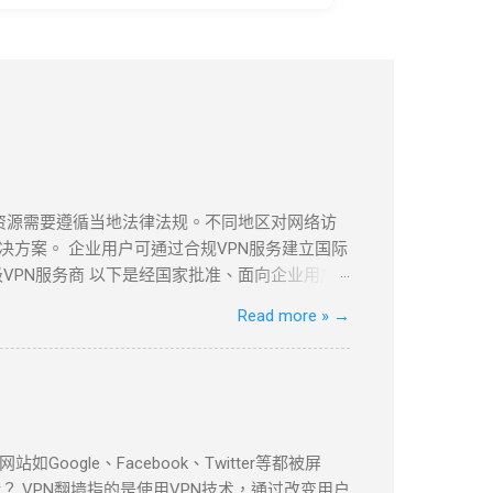
息资源需要遵循当地法律法规。不同地区对网络访
方案。 企业用户可通过合规VPN服务建立国际
VPN服务商 以下是经国家批准、面向企业用户
PLS VPN技术实现全球安全互联。 全球超过
Read more »
→
现本地数据中心与海外云资源的无缝连接。 支持多
本地数据中心与VPC的安全通信。 ...
le、Facebook、Twitter等都被屏
 VPN翻墙指的是使用VPN技术，通过改变用户