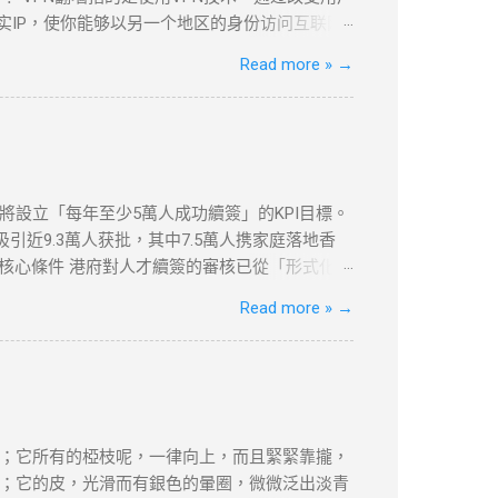
实IP，使你能够以另一个地区的身份访问互联网
be等流媒体平台，VPN都提供了安全、可靠的解决
Read more »
→
以下是几款在全球范围内都非常受欢迎的VPN服
家和地区的服务器，适合各种设备使用。
依然提供强大的加密和绕过审查功能。 如何设置VPN翻墙？
地区服务器，例如美国或香港。 开始浏览 ：一旦
体平台。 常见问题与解决方案 VPN连接失败
etflix检测到VPN ：一些流媒体平台会检测
府將設立「每年至少5萬人成功續簽」的KPI目標。
慢 ：VPN加密会略微影响上网速度。如果速度较
引近9.3萬人获批，其中7.5萬人携家庭落地香
受到严格的审查和封锁。使用VPN翻墙，可以突破
的核心條件 港府對人才續簽的審核已從「形式化」
市場水平，年薪需達200萬港幣以上（針對高才A
Read more »
→
居住與社會融入 「兩址兩單」原則 ：需提供住址證
180天，長期離港者需提供合理解釋（如外派工
收入門檻 ：企業年盈利建議超500萬港幣，方能
續簽的輔助證明。 三、2025年續簽流程與常見誤
業或定居路徑準備對應文件（如合約、稅單、租約
80%。 誤區二：忽略居住要求 離港超過180天
；它所有的椏枝呢，一律向上，而且緊緊靠攏，
接相關。 四、2025年KPI目標下的實務策略
；它的皮，光滑而有銀色的暈圈，微微泛出淡青