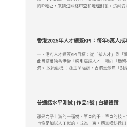
的IP地址，来绕过网络审查和地理封锁，访问受
资源。 对于许多需要翻墙的用户，VPN是最有效的
方案。 如何选择合适的VPN工具？ 选择VP
务，它们不仅在突破地域限制方面表现出色，而且
ExpressVPN ：速度快，兼容性强，支持Netf
下载并安装VPN客户端 ：选择你喜欢的VPN
香港2025年人才續簽KPI：每年5萬人
连接成功，你的IP地址将被替换为VPN服务器
：如果VPN无法连接，首先检查服务器是否正常，
一、港府人才續簽KPI目標：從「搶人才」到「留
到VPN连接并限制访问。如果出现这种情况，尝试
此目標反映香港從「吸引高端人才」轉向「穩留核心
慢，可以尝试切换到不同的VPN服务器，或者选
港。 政策動機 ：孫玉菡強調，香港需聚焦「對
“防火墙”的限制，畅享全球互联网内容。尽管网络
轉為「實質化」，申請者需具備以下關鍵因素： 
類）。 合約與職位匹配 ：受聘工作須與學歷及專
明（租約、水電單）、公司地址及薪俸稅/利得稅
作）。 3. 創業或業務貢獻 真實營運要求 ：
符合「合理規模業務」標準。 4. 家庭成員在港
普通話水平測試 | 作品1號 | 白楊禮讚
區 1. 申請時間與材料準備 提前3個月申請 
等）。 2. 常見拒簽原因與避坑建議 誤區一：
那是力爭上游的一種樹，筆直的干，筆直的枝。
未提供合理解釋，可能被視為「非通常居住」。 
也像是加以人工似的，成為一束，絕無橫斜逸出