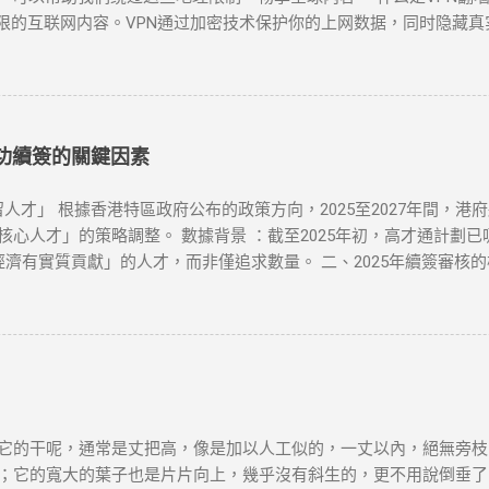
限的互联网内容。VPN通过加密技术保护你的上网数据，同时隐藏真
工具之一。无论是为了突破“防火墙”，还是解锁Netflix、YouTu
N时，有几个因素需要考虑：速度、服务器位置、安全性和用户友好性。
能够提供强大的安全保障： NordVPN ：知名度高，全球多个国
lix、YouTube等流媒体解锁。 Surfshark ：价格较为亲民，但
服务商，下载安装客户端。 连接到合适的服务器 ：选择一个你想连接的
成功續簽的關鍵因素
的IP，所有的网络活动都将被加密，你可以自由访问被封锁的网站或流媒
或者尝试更换一个服务器位置。你也可以检查本地网络设置是否正确。 N
人才」 根據香港特區政府公布的政策方向，2025至2027年間，港
更换不同的服务器或使用专门支持Netflix的VPN服务。 连接速度
人才」的策略調整。 數據背景 ：截至2025年初，高才通計劃已吸
择具有更高速度的VPN服务。 VPN的应用 很多国外的网站和应用都
經濟有實質貢獻」的人才，而非僅追求數量。 二、2025年續簽審核
审查非常严密，但许多VPN服务商仍然提供有效的...
1. 穩定的工作與收入 薪俸稅門檻 ：續簽需證明「穩定收入」且符合
業相符，並提供完整合約、稅單及強積金（MPF）記錄。 2. 香港
單，證明與香港的實質連結。 通常居住證明 ：每年需在港居住至少
自雇者需提交商業登記證、財務報表及辦公租約，證明公司實際運營。 年
生活 配偶與子女因素 ：若配偶在港工作、子女就讀本地學校，可作為
：高才續簽需在原簽證到期前3個月提交。 材料清單 ：根據就業、創
依賴「空殼公司」 高才自雇續簽需避免「虛假掛靠」，空殼公司拒批率超
它的干呢，通常是丈把高，像是加以人工似的，一丈以內，絕無旁枝
誤區三：收入不達標 月薪需達2萬港幣以上，且收入來源需與香港公司直
；它的寬大的葉子也是片片向上，幾乎沒有斜生的，更不用說倒垂了