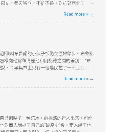
合約期限設計 ：建議簽訂長約（如2-3年），以
，兩丈，參天聳立，不折不撓，對抗著西北風。
維繫續簽資...
美麗，--如果美是專指“婆娑”或“橫斜逸出”之
Read more »
→
強不屈與挺拔，它是樹中的偉丈夫!當你在積雪初
的樸質，嚴肅，堅強不屈，至少也像徵了北方的
禮讚》 資料搜尋自網絡或筆者看法，
何問題，筆者及網站概不負責，並保留對文章更
，不便之處，敬請原諒。
而那個叫布魯諾的小伙子卻仍在原地踏步。布魯諾
樣向他解釋清楚他和阿諾德之間的差別。 “布
報說，今早集市上只有一個農民拉了一車土豆在
魯諾又第三次跑到集上問來了價格。 “好吧，”老
Read more »
→
闆匯報說到現在為止只有一個農民在賣土豆，一共
柿，據他看價格非常公道。昨天他們鋪子的西紅
，僅供學習用途。請各位讀者閲讀前自行衡量風
更新和刪除的權力。本文純粹分享學習内容。如
自己調製了一種汽水，向過路的行人出售。可那
他對商人講述了自己的“破產史”後，商人給了他