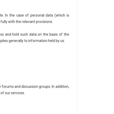
e. In the case of personal data (which is
 fully with the relevant provisions.
ess and hold such data on the basis of the
lies generally to information held by us.
r forums and discussion groups. In addition,
of our services.