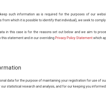
 keep such information as is required for the purposes of our websit
s from which it is possible to identify that individual), we seek to comply
data in this case is for the reasons set out below and we aim to proc
in this statement and in our overriding
Privacy Policy Statement
which app
formation
onal data for the purpose of maintaining your registration for use of ou
our statistical research and analysis, and for our keeping you informed 