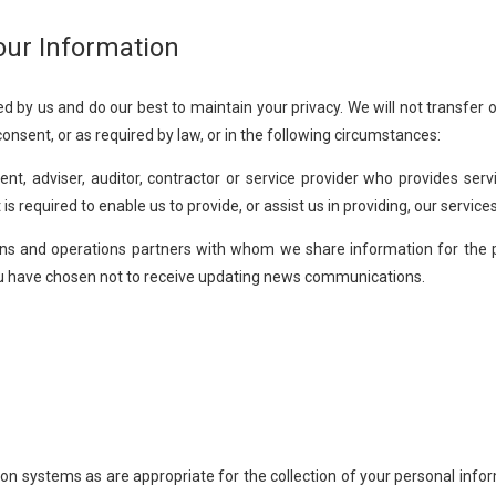
our Information
ed by us and do our best to maintain your privacy. We will not transfer 
consent, or as required by law, or in the following circumstances:
nt, adviser, auditor, contractor or service provider who provides serv
 is required to enable us to provide, or assist us in providing, our services
s and operations partners with whom we share information for the p
ou have chosen not to receive updating news communications.
on systems as are appropriate for the collection of your personal infor