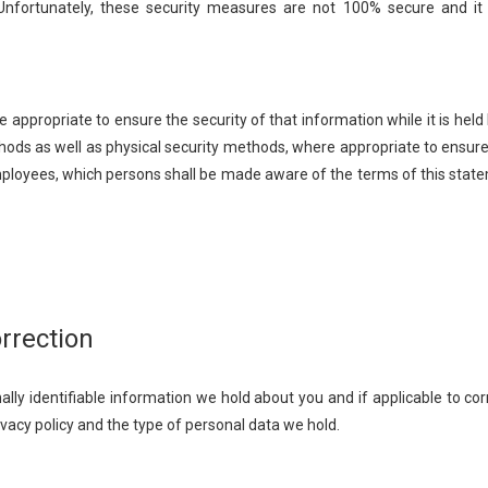
 Unfortunately, these security measures are not 100% secure and it 
e appropriate to ensure the security of that information while it is held
thods as well as physical security methods, where appropriate to ensur
mployees, which persons shall be made aware of the terms of this sta
rrection
lly identifiable information we hold about you and if applicable to corr
ivacy policy and the type of personal data we hold.