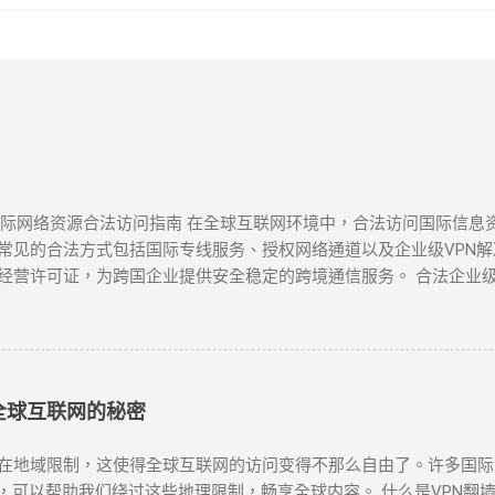
 国际网络资源合法访问指南 在全球互联网环境中，合法访问国际信
见的合法方式包括国际专线服务、授权网络通道以及企业级VPN解决
经营许可证，为跨国企业提供安全稳定的跨境通信服务。 合法企业级
国际专线 作为国内主要电信运营商，提供企业级国际专线服务，通过M
密传输 中国联通云联网 提供跨境云连接服务，支持企业混合云架构，实
PN网关 阿里云提供的企业级VPN服务，支持IPSec VPN连接，实现
全球互联网的秘密
限制，这使得全球互联网的访问变得不那么自由了。许多国际网站如Goog
，可以帮助我们绕过这些地理限制，畅享全球内容。 什么是VPN翻墙？