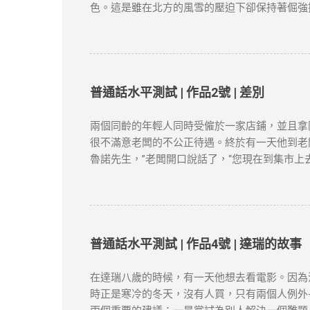
1. 專業規劃與長期布局 薪俸稅與利得稅區分 
色。這是雖在北方的風雪的壓迫下卻保持著倔強
爭取更長的續簽年限。 2. 風險控管與替代方案
這就是白楊樹，西北極普通的一種樹，然而決不是
類而言，那麼，白楊樹算不得樹中的好女子；但
融的高原上走過，看見平坦的大地上傲然挺立這
農民；難道你竟一點兒也不聯想到，
僅供學習用途。請各位讀者閲讀前自行衡量風險
普通話水平測試 | 作品2號 | 差別
新和刪除的權力。本文純粹分享學習内容。如涉
兩個同齡的年輕人同時受僱於一家店鋪，並且拿
很不滿意老闆的不公正待遇。終於有一天他到老
魯諾先生，”老闆開口說話了，“您現在到集市上
賣。 “有多少？”老闆問。 布魯諾趕快戴上帽子
闆對他說，“現在請您坐到這把椅子上一句話也
四十口袋，價格是多少多少；土豆質量很不錯，
柿賣得很快，庫存已經不多了。 節選自張健鵬
險，本文筆者及網站不對讀者閲讀前後的任何行
普通話水平測試 | 作品4號 | 達瑞的故事
涉及版權問題，請版權持有人與我們聯絡，我們
在達瑞八歲的時候，有一天他想去看電影。因為
時正是寒冷的冬天，沒有人買，只有兩個人例外-