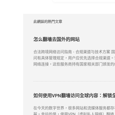
此網誌的熱門文章
怎么翻墙去国外的网站
合法跨境网络访问指南 - 合规渠道与技术方案
问有具体管理规定，用户应优先选择合规渠道。常
网络连接，这些服务商持有国家相关部门颁发的
提供跨境网络服务的合规VPN提供商： 中国电信
50个节点覆盖 SLA服务等级保证 金融级加
云平台接入 智能路由优化 可视化运维管理 阿里云V
如何使用VPN翻墙访问全球内容：解锁
在今天的数字世界，很多网站和流媒体服务都存在地域
蔽。幸运的是，使用VPN（虚拟私人网络）翻墙