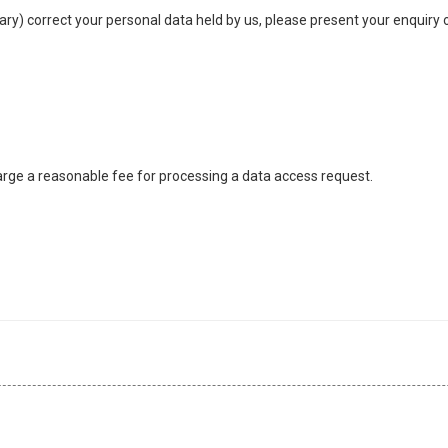
sary) correct your personal data held by us, please present your enquiry 
arge a reasonable fee for processing a data access request.