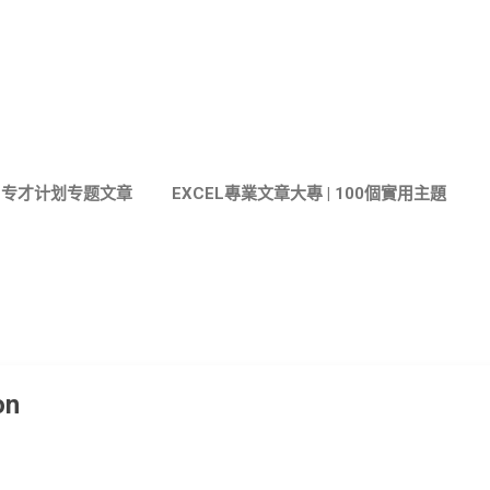
跳至主要內容
与专才计划专题文章
EXCEL專業文章大專 | 100個實用主題
on