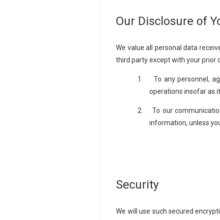
Our Disclosure of Y
We value all personal data receiv
third party except with your prior 
1.
To any personnel, age
operations insofar as it
2.
To our communication
information, unless y
Security
We will use such secured encrypti