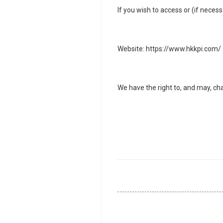
If you wish to access or (if neces
Website: https://www.hkkpi.com/
We have the right to, and may, ch