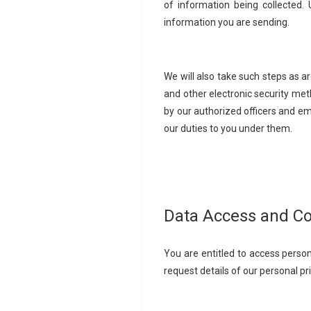
of information being collected.
information you are sending.
We will also take such steps as ar
and other electronic security me
by our authorized officers and e
our duties to you under them.
Data Access and Co
You are entitled to access persona
request details of our personal pr