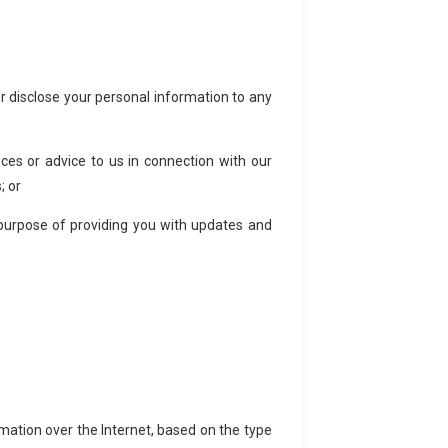
or disclose your personal information to any
ices or advice to us in connection with our
; or
urpose of providing you with updates and
mation over the Internet, based on the type