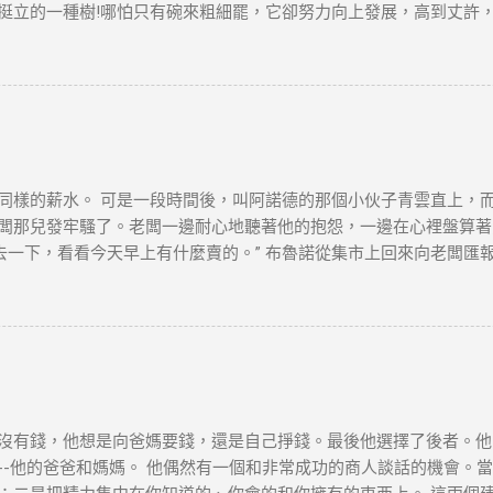
：自雇者需注意「薪俸稅」與「利得稅」差異，續簽需以薪俸稅為主。 
挺立的一種樹!哪怕只有碗來粗細罷，它卻努力向上發展，高到丈許
 臨時補救措施 ：若長期離港，可透過家庭成員在港生活（如子女就學）
平凡的樹! 它沒有婆娑的姿態，沒有屈曲盤旋的虯枝，也許你要說它不
是它卻是偉岸，正直，樸質，嚴肅，也不缺乏溫和，更不用提它的堅
麼一株或一排白楊樹，難道你就只覺得樹只是樹，難道你就不想到它
在敵後的廣大土地上..... 節選自茅盾《白楊
，本文筆者及網站不對讀者閲讀前後的任何行爲負責。如有錯漏或任
及版權問題，請版權持有人與我們聯絡，我們會配合及作出適當安排
同樣的薪水。 可是一段時間後，叫阿諾德的那個小伙子青雲直上，
闆那兒發牢騷了。老闆一邊耐心地聽著他的抱怨，一邊在心裡盤算著怎
去一下，看看今天早上有什麼賣的。” 布魯諾從集市上回來向老闆匯
又跑到集上，然後回來告訴老闆一共四十袋土豆。 “價格是多少？” 布
不要說，看看阿諾德怎麼說。” 阿諾德很快就從集市上回來了。向老
他帶回來一個讓老闆看看。這個農民一個鐘頭以後還會弄來幾箱西紅
、 胡足青主編《故事時代》中《差別》 資料搜尋自網絡或筆者看法
爲負責。如有錯漏或任何問題，筆者及網站概不負責，並保留對文章
會配合及作出適當安排，不便之處，敬請原諒。
沒有錢，他想是向爸媽要錢，還是自己掙錢。最後他選擇了後者。他
-他的爸爸和媽媽。 他偶然有一個和非常成功的商人談話的機會。當