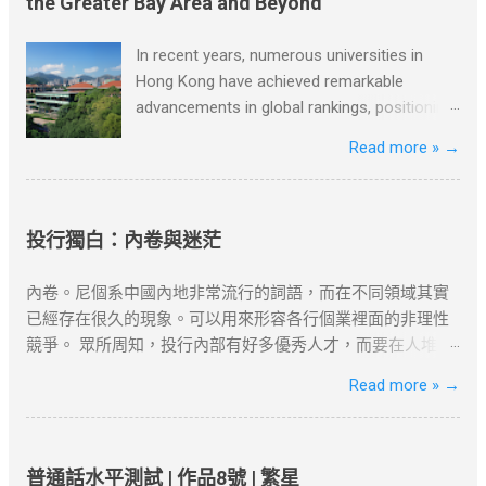
the Greater Bay Area and Beyond
並保留對文章更新和刪除的權力。本文純粹分享學習内容。
衣舒舒服服地吃早飯和看報紙，就必須離開溫暖的房間，冒
如涉及版權問題，請版權持有人與我們聯絡，我們會配合及
著寒風，到花園去取。雖然路短，但十分麻煩。 當達瑞為父
In recent years, numerous universities in
作出適當安排，不便之處，敬請原諒。
親取報紙的時候，一個主意誕生了。當天他就按響鄰居的門
Hong Kong have achieved remarkable
鈴，對他們說，每個月只需付給他一美元，他就每天早上把
advancements in global rankings, positioning
報紙塞到他們的房門底下。大多數人都同意了，很快他有了
themselves competitively not only on a
Read more »
→
七十多個顧客。 節選自[德]博多·舍費爾《達瑞的故事》 資料
global scale but also within the Greater Bay
搜尋自網絡或筆者看法，僅供學習用途。請各位讀者閲讀前
Area, Greater China, and beyond. Among
自行衡量風險，本文筆者及網站不對讀者閲讀前後的任何行
these universities are the University of Hong
爲負責。如有錯漏或任何問題，筆者及網站概不負責，並保
Kong, the Hong Kong University of Science
投行獨白：內卷與迷茫
留對文章更新和刪除的權力。本文純粹分享學習内容。如涉
and Technology, the Chinese University of
及版權問題，請版權持有人與我們聯絡，我們會配合及作出
Hong Kong, and Lingnan University. The
內卷。尼個系中國內地非常流行的詞語，而在不同領域其實
適當安排，不便之處，敬請原諒。
University of Hong Kong, recognized as one
已經存在很久的現象。可以用來形容各行個業裡面的非理性
of the oldest and most esteemed
競爭。 眾所周知，投行內部有好多優秀人才，而要在人堆裏
institutions in Hong Kong, has consistently
面爬出來，需要不斷的努力與運氣。除了本身就自帶資源的
Read more »
→
secured top positions in international
課金打怪既王者之外，話大唔大話細唔細既投行圈一早就步
rankings due to its exceptional teaching,
入內卷。 “我自己好似系度內卷緊，我只系一個齒輪,我好像
research outcomes, and extensive
沒有創造到D咩價值。” 尼種內心的獨白其實由正式入職開始
collaborations on an international level.
就已經出現了。它源自於一種無力感。當你系大學既時候，
普通話水平測試 | 作品8號 | 繁星