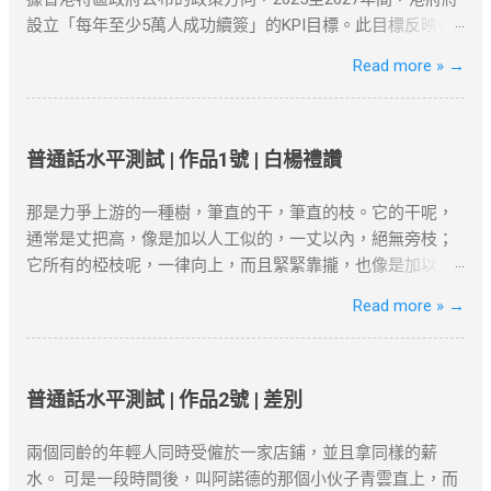
因素需要考虑：速度、服务器位置、安全性和用户友好性。
設立「每年至少5萬人成功續簽」的KPI目標。此目標反映香
以下是几款在全球范围内都非常受欢迎的VPN服务，它们不
港從「吸引高端人才」轉向「穩留核心人才」的策略調整。
Read more »
→
仅在突破地域限制方面表现出色，而且能够提供强大的安全
數據背景 ：截至2025年初，高才通計劃已吸引近9.3萬人获
保障： NordVPN ：知名度高，全球多个国家和地区的服务
批，其中7.5萬人携家庭落地香港。 政策動機 ：孫玉菡強
器，适合各种设备使用。 ExpressVPN ：速度快，兼容性
調，香港需聚焦「對經濟有實質貢獻」的人才，而非僅追求
强，支持Netflix、YouTube等流媒体解锁。 Surfshark ：价格
數量。 二、2025年續簽審核的核心條件 港府對人才續簽的審
普通話水平測試 | 作品1號 | 白楊禮讚
较为亲民，但依然提供强大的加密和绕过审查功能。 如何设
核已從「形式化」轉為「實質化」，申請者需具備以下關鍵
置VPN翻墙？ 下载并安装VPN客户端 ：选择你喜欢的VPN服
因素： 1. 穩定的工作與收入 薪俸稅門檻 ：續簽需證明「穩
那是力爭上游的一種樹，筆直的干，筆直的枝。它的干呢，
务商，下载安装客户端。 连接到合适的服务器 ：选择一个你
定收入」且符合市場水平，年薪需達200萬港幣以上（針對高
通常是丈把高，像是加以人工似的，一丈以內，絕無旁枝；
想连接的地区服务器，例如美国或香港。 开始浏览 ：一旦连
才A類）。 合約與職位匹配 ：受聘工作須與學歷及專業相
它所有的椏枝呢，一律向上，而且緊緊靠攏，也像是加以人
接成功，你的IP地址将被替换为VPN服务器的IP，所有的网络
符，並提供完整合約、稅單及強積金（MPF）記錄。 2. 香港
工似的，成為一束，絕無橫斜逸出；它的寬大的葉子也是片
Read more »
→
活动都将被加密，你可以自由访问被封锁的网站或流媒体平
居住與社會融入 「兩址兩單」原則 ：需提供住址證明（租
片向上，幾乎沒有斜生的，更不用說倒垂了；它的皮，光滑
台。 常见问题与解决方案 VPN连接失败 ：如果VPN无法连
約、水電單）、公司地址及薪俸稅/利得稅單，證明與香港的
而有銀色的暈圈，微微泛出淡青色。這是雖在北方的風雪的
接，首先检查服务器是否正常，或者尝试更换一个服务器位
實質連結。 通常居住證明 ：每年需在港居住至少180天，長
壓迫下卻保持著倔強挺立的一種樹!哪怕只有碗來粗細罷，它
置。你也可以检查本地网络设置是否正确。 Netflix检测到
期離港者需提供合理解釋（如外派工作）。 3. 創業或業務貢
卻努力向上發展，高到丈許，兩丈，參天聳立，不折不撓，
普通話水平測試 | 作品2號 | 差別
VPN ：一些流媒体平台会检测到VPN连接并限制访问。如果
獻 真實營運要求 ：自雇者需提交商業登記證、財務報表及辦
對抗著西北風。 這就是白楊樹，西北極普通的一種樹，然而
出现这种情况，尝试更换不同的服务器或使用专门支持
公租約，證明公司實際運營。 年收入門檻 ：企業年盈利建議
決不是平凡的樹! 它沒有婆娑的姿態，沒有屈曲盤旋的虯枝，
兩個同齡的年輕人同時受僱於一家店鋪，並且拿同樣的薪
Netflix的VPN服务。 连接速度慢 ：VPN加密会略微影响上网
超500萬港幣，方能符合「合理規模業務」標準。 4. 家庭成
也許你要說它不美麗，--如果美是專指“婆娑”或“橫斜逸出”之
水。 可是一段時間後，叫阿諾德的那個小伙子青雲直上，而