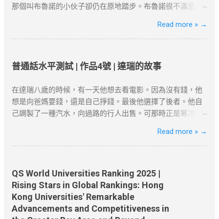
速度。如果速度较慢，可以尝试切换到不同的VPN服务器，
員在港生活 配偶與子女因素 ：若配偶在港工作、子女就讀本
類而言，那麼，白楊樹算不得樹中的好女子；但是它卻是偉
那個叫布魯諾的小伙子卻仍在原地踏步。布魯諾很不滿意老
或者选择具有更高速度的VPN服务。 VPN的应用 很多国外的
地學校，可作為續簽的輔助證明。 三、2025年續簽流程與常
岸，正直，樸質，嚴肅，也不缺乏溫和，更不用提它的堅強
闆的不公正待遇。終於有一天他到老闆那兒發牢騷了。老闆
Read more »
→
网站和应用都受到严格的审查和封锁。使用VPN翻墙，可以
見誤區 1. 申請時間與材料準備 提前3個月申請 ：高才續簽需
不屈與挺拔，它是樹中的偉丈夫!當你在積雪初融的高原上走
一邊耐心地聽著他的抱怨，一邊在心裡盤算著怎樣向他解釋
突破“防火墙”的限制，畅享全球互联网内容。尽管网络审查非
在原簽證到期前3個月提交。 材料清單 ：根據就業、創業或
過，看見平坦的大地上傲然挺立這麼一株或一排白楊樹，難
清楚他和阿諾德之間的差別。 “布魯諾先生，”老闆開口說話
常严密，但许多VPN服务商仍然提供有效的...
定居路徑準備對應文件（如合約、稅單、租約等）。 2. 常見
道你就只覺得樹只是樹，難道你就不想到它的樸質，嚴肅，
了，“您現在到集市上去一下，看看今天早上有什麼賣的。”
拒簽原因與避坑建議 誤區一：依賴「空殼公司」 高才自雇續
堅強不屈，至少也像徵了北方的農民；難道你竟一點兒也不
布魯諾從集市上回來向老闆匯報說，今早集市上只有一個農
普通話水平測試 | 作品4號 | 達瑞的故事
簽需避免「虛假掛靠」，空殼公司拒批率超80%。 誤區二：
聯想到，在敵後的廣大土地上.....
民拉了一車土豆在賣。 “有多少？”老闆問。 布魯諾趕快戴上
忽略居住要求 離港超過180天未提供合理解釋，可能被視為
節選自茅盾《白楊禮讚》 資料搜尋自網
帽子又跑到集上，然後回來告訴老闆一共四十袋土豆。 “價格
在達瑞八歲的時候，有一天他想去看電影。因為沒有錢，他
「非通常居住」。 誤區三：收入不達標 月薪需達2萬港幣以
絡或筆者看法，僅供學習用途。請各位讀者閲讀前自行衡量
是多少？” 布魯諾又第三次跑到集上問來了價格。 “好吧，”
想是向爸媽要錢，還是自己掙錢。最後他選擇了後者。他自
上，且收入來源需與香港公司直接相關。 四、2025年KPI目
風險，本文筆者及網站不對讀者閲讀前後的任何行爲負責。
老闆對他說，“現在請您坐到這把椅子上一句話也不要說，看
己調製了一種汽水，向過路的行人出售。可那時正是寒冷的
標下的實務策略 1. 專業規劃與長期布局 薪俸稅與利得稅區分
如有錯漏或任何問題，筆者及網站概不負責，並保留對文章
看阿諾德怎麼說。” 阿諾德很快就從集市上回來了。向老闆匯
冬天，沒有人買，只有兩個人例外--他的爸爸和媽媽。 他偶
Read more »
→
：自雇者需注意「薪俸稅」與「利得稅」差異，續簽需以薪
更新和刪除的權力。本文純粹分享學習内容。如涉及版權問
報說到現在為止只有一個農民在賣土豆，一共四十口袋，價
然有一個和非常成功的商人談話的機會。當他對商人講述了
俸稅為主。 合約期限設計 ：建議簽訂長約（如2-3年），以
題，請版權持有人與我們聯絡，我們會配合及作出適當安
格是多少多少；土豆質量很不錯，他帶回來一個讓老闆看
自己的“破產史”後，商人給了他兩個重要的建議：一是嘗試為
爭取更長的續簽年限。 2. 風險控管與替代方案 臨時補救措施
排，不便之處，敬請原諒。
看。這個農民一個鐘頭以後還會弄來幾箱西紅柿，據他看價
別人解決一個難題；二是把精力集中在你知道的、你會的和
：若長期離港，可透過家庭成員在港生活（如子女就學）維
格非常公道。昨天他們鋪子的西紅柿賣得很快，庫存已經不
你擁有的東西上。 這兩個建議很關鍵。因為對於一個八歲的
QS World Universities Ranking 2025 |
繫續簽資...
多了。 節選自張健鵬、 胡足青主編《故事時代》中《差別》
孩子而言，他不會做的事情很多。於是他穿過大街小巷，不
Rising Stars in Global Rankings: Hong
資料搜尋自網絡或筆者看法，僅供學習用途。請各位讀者閲
停地思考：人們會有什麼難題，他又如何利用這個機會？ 一
Kong Universities' Remarkable
讀前自行衡量風險，本文筆者及網站不對讀者閲讀前後的任
天，吃早飯時父親讓達瑞去取報紙。美國的送報員總是把報
Advancements and Competitiveness in
何行爲負責。如有錯漏或任何問題，筆者及網站概不負責，
紙從花園籬笆的一個特製的管子裡塞進來。假如你想穿著睡