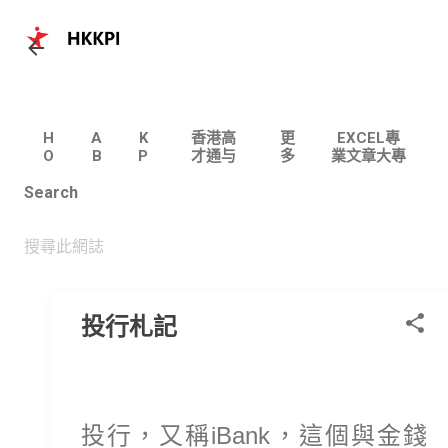
跳至主要內容
H
A
K
香港高
更
EXCEL專
O
B
P
才通与
多
業文章大專
M
O
I
专才计
…
| 100個實
Search
E
U
划专题
用主題
T
文章
U
S
投行札記
投行，又稱iBank，這個與金錢