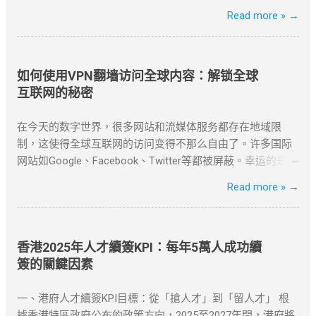
定，用户应优先选择合规渠道。常见的合法方式包括国际专
Read more »
→
线服务、授权网络通道以及企业级VPN解决方案。 企业用户
可通过合规VPN服务建立国际网络连接，这些服务商持有国
家相关部门颁发的经营许可证，为跨国企业提供安全稳定的
跨境通信服务。 合法企业级VPN服务商 以下是经国家批准、
如何使用VPN翻墙访问全球内容：解锁全球
面向企业用户提供跨境网络服务的合规VPN提供商： 中国电
互联网的秘密
信国际专线 作为国内主要电信运营商，提供企业级国际专线
服务，通过MPLS VPN技术实现全球安全互联。 全球超过50
在今天的数字世界，很多网站和流媒体服务都存在地域限
个节点覆盖 SLA服务等级保证 金融级加密传输 中国联通云联
制，这使得全球互联网的访问变得不那么自由了。许多国际
网 提供跨境云连接服务，支持企业混合云架构，实现本地数
网站如Google、Facebook、Twitter等都被屏蔽。幸运的是，
据中心与海外云资源的无缝连接。 支持多云平台接入 智能路
使用VPN（虚拟私人网络）翻墙，可以帮助我们绕过这些地
Read more »
→
由优化 可视化运维管理 阿里云VPN网关 阿里云提供的企业
理限制，畅享全球内容。 什么是VPN翻墙？ VPN翻墙指的是
级VPN服务，支持IPSec VPN连接，实现本地数据中心与VPC
使用VPN技术，通过改变用户的IP地址，来绕过网络审查和
的安全通信。 ...
地理封锁，访问受限的互联网内容。VPN通过加密技术保护
你的上网数据，同时隐藏真实IP，使你能够以另一个地区的
香港2025年人才續簽KPI：每年5萬人成功續
身份访问互联网资源。 对于许多需要翻墙的用户，VPN是最
簽的關鍵因素
有效的工具之一。无论是为了突破“防火墙”，还是解锁
Netflix、YouTube等流媒体平台，VPN都提供了安全、可靠的
一、港府人才續簽KPI目標：從「搶人才」到「留人才」 根
解决方案。 如何选择合适的VPN工具？ 选择VPN时，有几个
據香港特區政府公布的政策方向，2025至2027年間，港府將