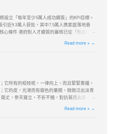
地区服务器，例如美国或香港。 开始浏览 ：一旦
体平台。 常见问题与解决方案 VPN连接失败
etflix检测到VPN ：一些流媒体平台会检测
府將設立「每年至少5萬人成功續簽」的KPI目標。
慢 ：VPN加密会略微影响上网速度。如果速度较
引近9.3萬人获批，其中7.5萬人携家庭落地香
受到严格的审查和封锁。使用VPN翻墙，可以突破
的核心條件 港府對人才續簽的審核已從「形式化」
市場水平，年薪需達200萬港幣以上（針對高才A
Read more »
→
居住與社會融入 「兩址兩單」原則 ：需提供住址證
180天，長期離港者需提供合理解釋（如外派工
收入門檻 ：企業年盈利建議超500萬港幣，方能
續簽的輔助證明。 三、2025年續簽流程與常見誤
業或定居路徑準備對應文件（如合約、稅單、租約
80%。 誤區二：忽略居住要求 離港超過180天
；它所有的椏枝呢，一律向上，而且緊緊靠攏，
接相關。 四、2025年KPI目標下的實務策略
；它的皮，光滑而有銀色的暈圈，微微泛出淡青
合約期限設計 ：建議簽訂長約（如2-3年），以
，兩丈，參天聳立，不折不撓，對抗著西北風。
維繫續簽資...
美麗，--如果美是專指“婆娑”或“橫斜逸出”之
Read more »
→
強不屈與挺拔，它是樹中的偉丈夫!當你在積雪初
的樸質，嚴肅，堅強不屈，至少也像徵了北方的
禮讚》 資料搜尋自網絡或筆者看法，
何問題，筆者及網站概不負責，並保留對文章更