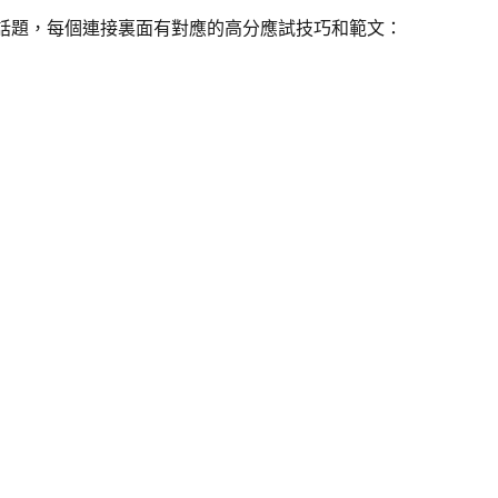
個話題​，每個連接裏面有對應的高分應試技巧和範文：
​
​