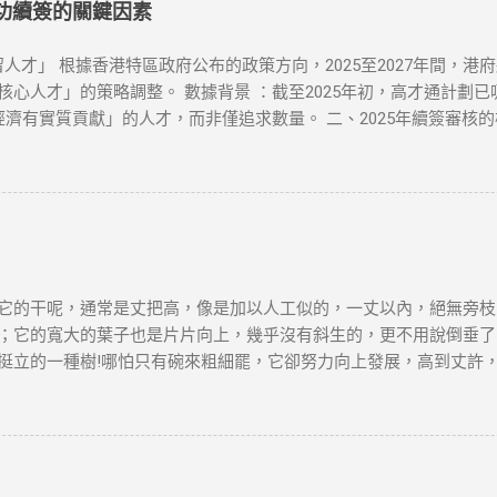
服务商，下载安装客户端。 连接到合适的服务器 ：选择一个你想连接的
成功續簽的關鍵因素
的IP，所有的网络活动都将被加密，你可以自由访问被封锁的网站或流媒
或者尝试更换一个服务器位置。你也可以检查本地网络设置是否正确。 N
人才」 根據香港特區政府公布的政策方向，2025至2027年間，港
更换不同的服务器或使用专门支持Netflix的VPN服务。 连接速度
人才」的策略調整。 數據背景 ：截至2025年初，高才通計劃已吸
择具有更高速度的VPN服务。 VPN的应用 很多国外的网站和应用都
經濟有實質貢獻」的人才，而非僅追求數量。 二、2025年續簽審核
审查非常严密，但许多VPN服务商仍然提供有效的...
1. 穩定的工作與收入 薪俸稅門檻 ：續簽需證明「穩定收入」且符合
業相符，並提供完整合約、稅單及強積金（MPF）記錄。 2. 香港
單，證明與香港的實質連結。 通常居住證明 ：每年需在港居住至少
自雇者需提交商業登記證、財務報表及辦公租約，證明公司實際運營。 年
生活 配偶與子女因素 ：若配偶在港工作、子女就讀本地學校，可作為
：高才續簽需在原簽證到期前3個月提交。 材料清單 ：根據就業、創
依賴「空殼公司」 高才自雇續簽需避免「虛假掛靠」，空殼公司拒批率超
它的干呢，通常是丈把高，像是加以人工似的，一丈以內，絕無旁枝
誤區三：收入不達標 月薪需達2萬港幣以上，且收入來源需與香港公司直
；它的寬大的葉子也是片片向上，幾乎沒有斜生的，更不用說倒垂了
：自雇者需注意「薪俸稅」與「利得稅」差異，續簽需以薪俸稅為主。 
挺立的一種樹!哪怕只有碗來粗細罷，它卻努力向上發展，高到丈許
 臨時補救措施 ：若長期離港，可透過家庭成員在港生活（如子女就學）
平凡的樹! 它沒有婆娑的姿態，沒有屈曲盤旋的虯枝，也許你要說它不
是它卻是偉岸，正直，樸質，嚴肅，也不缺乏溫和，更不用提它的堅
麼一株或一排白楊樹，難道你就只覺得樹只是樹，難道你就不想到它
在敵後的廣大土地上..... 節選自茅盾《白楊
，本文筆者及網站不對讀者閲讀前後的任何行爲負責。如有錯漏或任