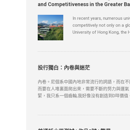
問題，請版權持有人與我們聯絡，我們會配合及
and Competitiveness in the Greater B
In recent years, numerous uni
competitively not only on a gl
University of Hong Kong, the 
University of Hong Kong, reco
international rankings due to 
Kong University of Science and
groundbreaking research brea
Kong ha...
投行獨白：內卷與迷茫
內卷。尼個系中國內地非常流行的詞語，而在不
而要在人堆裏面爬出來，需要不斷的努力與運氣
緊，我只系一個齒輪,我好像沒有創造到D咩價
賽、卷證書、卷GPA、卷卷卷卷到入投行既時
衫。 同時投行本身就系服務業，大把人想入投行，
side，的確可以換來Work Life Bal
做野：回歸初心，好好工作。 故事人物純屬虛