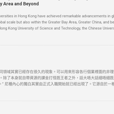
作出適當安排，不便之處，敬請原諒。
ay Area and Beyond
versities in Hong Kong have achieved remarkable advancements in gl
obal scale but also within the Greater Bay Area, Greater China, and 
Hong Kong University of Science and Technology, the Chinese Univers
gnized as one of the oldest and most esteemed institutions in Hong 
its exceptional teaching, research outcomes, and extensive collaborati
 Technology has experienced significant strides in rankings, focusin
kthroughs across fields such as science, engineering, and busines
同領域其實已經存在很久的現象。可以用來形容各行個業裡面的非理
。除了本身就自帶資源的課金打怪既王者之外，話大唔大話細唔細既投
值。” 尼種內心的獨白其實由正式入職開始就已經出現了。它源自於
候，發現你依然要卷。內心其實冇乜成就感，反而有既系無盡既空虛
但職位空缺少，因為大部份人都唔想走，亦都唔知點走。出去第度你就可以
ance，但個D工作真系系度創造緊價值？我唔知咁樣既工作係咪真系我想要
構，如有雷同，實屬巧合。