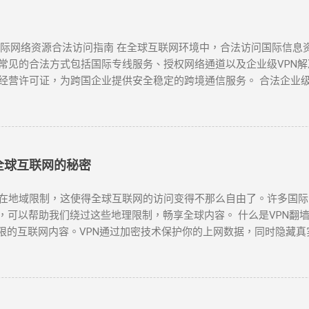
 国际网络资源合法访问指南 在全球互联网环境中，合法访问国际信
见的合法方式包括国际专线服务、授权网络通道以及企业级VPN解决
经营许可证，为跨国企业提供安全稳定的跨境通信服务。 合法企业级
国际专线 作为国内主要电信运营商，提供企业级国际专线服务，通过M
密传输 中国联通云联网 提供跨境云连接服务，支持企业混合云架构，实
PN网关 阿里云提供的企业级VPN服务，支持IPSec VPN连接，实现
全球互联网的秘密
限制，这使得全球互联网的访问变得不那么自由了。许多国际网站如Goog
，可以帮助我们绕过这些地理限制，畅享全球内容。 什么是VPN翻墙？
限的互联网内容。VPN通过加密技术保护你的上网数据，同时隐藏真
工具之一。无论是为了突破“防火墙”，还是解锁Netflix、YouTu
N时，有几个因素需要考虑：速度、服务器位置、安全性和用户友好性。
能够提供强大的安全保障： NordVPN ：知名度高，全球多个国
lix、YouTube等流媒体解锁。 Surfshark ：价格较为亲民，但