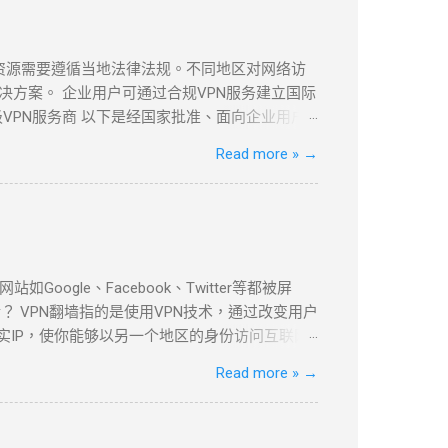
息资源需要遵循当地法律法规。不同地区对网络访
方案。 企业用户可通过合规VPN服务建立国际
VPN服务商 以下是经国家批准、面向企业用户
PLS VPN技术实现全球安全互联。 全球超过
Read more »
→
现本地数据中心与海外云资源的无缝连接。 支持多
本地数据中心与VPC的安全通信。 ...
le、Facebook、Twitter等都被屏
 VPN翻墙指的是使用VPN技术，通过改变用户
实IP，使你能够以另一个地区的身份访问互联网
be等流媒体平台，VPN都提供了安全、可靠的解决
Read more »
→
以下是几款在全球范围内都非常受欢迎的VPN服
家和地区的服务器，适合各种设备使用。
依然提供强大的加密和绕过审查功能。 如何设置VPN翻墙？