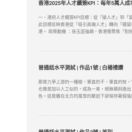
下载并安装VPN客户端 ：选择你喜欢的VPN
香港2025年人才續簽KPI：每年5萬人
连接成功，你的IP地址将被替换为VPN服务器
：如果VPN无法连接，首先检查服务器是否正常，
一、港府人才續簽KPI目標：從「搶人才」到「留
到VPN连接并限制访问。如果出现这种情况，尝试
此目標反映香港從「吸引高端人才」轉向「穩留核心
慢，可以尝试切换到不同的VPN服务器，或者选
港。 政策動機 ：孫玉菡強調，香港需聚焦「對
“防火墙”的限制，畅享全球互联网内容。尽管网络
轉為「實質化」，申請者需具備以下關鍵因素： 
類）。 合約與職位匹配 ：受聘工作須與學歷及專
明（租約、水電單）、公司地址及薪俸稅/利得稅
作）。 3. 創業或業務貢獻 真實營運要求 ：
符合「合理規模業務」標準。 4. 家庭成員在港
普通話水平測試 | 作品1號 | 白楊禮讚
區 1. 申請時間與材料準備 提前3個月申請 
等）。 2. 常見拒簽原因與避坑建議 誤區一：
那是力爭上游的一種樹，筆直的干，筆直的枝。
未提供合理解釋，可能被視為「非通常居住」。 
也像是加以人工似的，成為一束，絕無橫斜逸出
1. 專業規劃與長期布局 薪俸稅與利得稅區分 
色。這是雖在北方的風雪的壓迫下卻保持著倔強
爭取更長的續簽年限。 2. 風險控管與替代方案
這就是白楊樹，西北極普通的一種樹，然而決不是
類而言，那麼，白楊樹算不得樹中的好女子；但
融的高原上走過，看見平坦的大地上傲然挺立這
農民；難道你竟一點兒也不聯想到，
僅供學習用途。請各位讀者閲讀前自行衡量風險