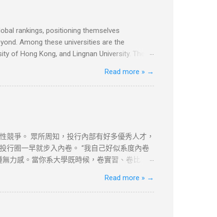
obal rankings, positioning themselves
beyond. Among these universities are the
ity of Hong Kong, and Lingnan University. The
Kong, has consistently secured top positions in
Read more »
→
ons on an international level. Similarly, the Hong
g on nurturing innovative talents and achieving
s management. The Chinese University of Hong
性競爭。 眾所周知，投行內部有好多優秀人才，
行圈一早就步入內卷。 “我自己好似系度內卷
一種無力感。當你系大學既時候，卷實習、卷比
、夜裡工作的寂寞，不過我唔凍，我凍既話會著
Read more »
→
確保搵到咁多？由Sell side跳去Buy
既。 尼個或許就是人類的迷茫與矛盾吧。唔諗啦，返去