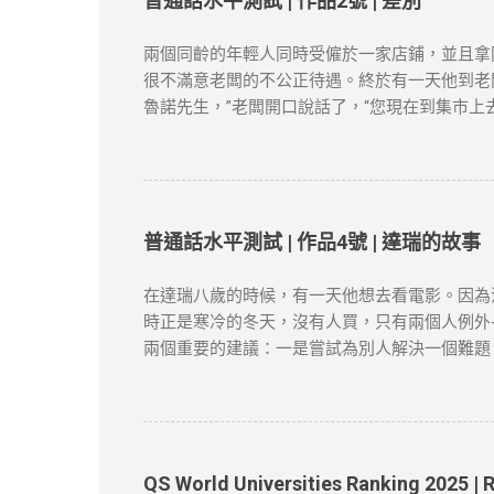
普通話水平測試 | 作品2號 | 差別
新和刪除的權力。本文純粹分享學習内容。如涉
兩個同齡的年輕人同時受僱於一家店鋪，並且拿
很不滿意老闆的不公正待遇。終於有一天他到老
魯諾先生，”老闆開口說話了，“您現在到集市上
賣。 “有多少？”老闆問。 布魯諾趕快戴上帽子
闆對他說，“現在請您坐到這把椅子上一句話也
四十口袋，價格是多少多少；土豆質量很不錯，
柿賣得很快，庫存已經不多了。 節選自張健鵬
險，本文筆者及網站不對讀者閲讀前後的任何行
普通話水平測試 | 作品4號 | 達瑞的故事
涉及版權問題，請版權持有人與我們聯絡，我們
在達瑞八歲的時候，有一天他想去看電影。因為
時正是寒冷的冬天，沒有人買，只有兩個人例外-
兩個重要的建議：一是嘗試為別人解決一個難題
會做的事情很多。於是他穿過大街小巷，不停地
從花園籬笆的一個特製的管子裡塞進來。假如你
當達瑞為父親取報紙的時候，一個主意誕生了。
人都同意了，很快他有了七十多個顧客。 節選自
筆者及網站不對讀者閲讀前後的任何行爲負責。
QS World Universities Ranking 2025 | 