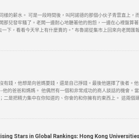
及版權問題，請版權持有人與我們聯絡，我們會配合及作出適當安排
同樣的薪水。 可是一段時間後，叫阿諾德的那個小伙子青雲直上，
闆那兒發牢騷了。老闆一邊耐心地聽著他的抱怨，一邊在心裡盤算著怎
去一下，看看今天早上有什麼賣的。” 布魯諾從集市上回來向老闆匯
又跑到集上，然後回來告訴老闆一共四十袋土豆。 “價格是多少？” 布
不要說，看看阿諾德怎麼說。” 阿諾德很快就從集市上回來了。向老
他帶回來一個讓老闆看看。這個農民一個鐘頭以後還會弄來幾箱西紅
、 胡足青主編《故事時代》中《差別》 資料搜尋自網絡或筆者看法
爲負責。如有錯漏或任何問題，筆者及網站概不負責，並保留對文章
會配合及作出適當安排，不便之處，敬請原諒。
沒有錢，他想是向爸媽要錢，還是自己掙錢。最後他選擇了後者。他
-他的爸爸和媽媽。 他偶然有一個和非常成功的商人談話的機會。當
；二是把精力集中在你知道的、你會的和你擁有的東西上。 這兩個
思考：人們會有什麼難題，他又如何利用這個機會？ 一天，吃早飯
想穿著睡衣舒舒服服地吃早飯和看報紙，就必須離開溫暖的房間，冒
當天他就按響鄰居的門鈴，對他們說，每個月只需付給他一美元，他
[德]博多·舍費爾《達瑞的故事》 資料搜尋自網絡或筆者看法，僅
如有錯漏或任何問題，筆者及網站概不負責，並保留對文章更新和刪
Rising Stars in Global Rankings: Hong Kong Universit