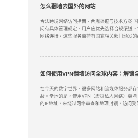
怎么翻墙去国外的网站
合法跨境网络访问指南 - 合规渠道与技术方案
问有具体管理规定，用户应优先选择合规渠道。常
网络连接，这些服务商持有国家相关部门颁发的
提供跨境网络服务的合规VPN提供商： 中国电信
50个节点覆盖 SLA服务等级保证 金融级加
云平台接入 智能路由优化 可视化运维管理 阿里云V
如何使用VPN翻墙访问全球内容：解锁
在今天的数字世界，很多网站和流媒体服务都存在地域
蔽。幸运的是，使用VPN（虚拟私人网络）翻墙
的IP地址，来绕过网络审查和地理封锁，访问受
资源。 对于许多需要翻墙的用户，VPN是最有效的
方案。 如何选择合适的VPN工具？ 选择VP
务，它们不仅在突破地域限制方面表现出色，而且
ExpressVPN ：速度快，兼容性强，支持Netf