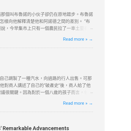
，不便之處，敬請原諒。
而那個叫布魯諾的小伙子卻仍在原地踏步。布魯諾
樣向他解釋清楚他和阿諾德之間的差別。 “布
報說，今早集市上只有一個農民拉了一車土豆在
魯諾又第三次跑到集上問來了價格。 “好吧，”老
Read more »
→
闆匯報說到現在為止只有一個農民在賣土豆，一共
柿，據他看價格非常公道。昨天他們鋪子的西紅
，僅供學習用途。請各位讀者閲讀前自行衡量風
更新和刪除的權力。本文純粹分享學習内容。如
自己調製了一種汽水，向過路的行人出售。可那
他對商人講述了自己的“破產史”後，商人給了他
建議很關鍵。因為對於一個八歲的孩子而言，他不
時父親讓達瑞去取報紙。美國的送報員總是把報紙
Read more »
→
著寒風，到花園去取。雖然路短，但十分麻煩。
就每天早上把報紙塞到他們的房門底下。大多數
供學習用途。請各位讀者閲讀前自行衡量風險，本文
除的權力。本文純粹分享學習内容。如涉及版權
ies' Remarkable Advancements