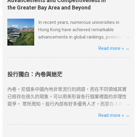
Advancements and Competitiveness in
何行爲負責。如有錯漏或任何問題，筆者及網站概不負責，
紙從花園籬笆的一個特製的管子裡塞進來。假如你想穿著睡
the Greater Bay Area and Beyond
並保留對文章更新和刪除的權力。本文純粹分享學習内容。
衣舒舒服服地吃早飯和看報紙，就必須離開溫暖的房間，冒
如涉及版權問題，請版權持有人與我們聯絡，我們會配合及
著寒風，到花園去取。雖然路短，但十分麻煩。 當達瑞為父
In recent years, numerous universities in
作出適當安排，不便之處，敬請原諒。
親取報紙的時候，一個主意誕生了。當天他就按響鄰居的門
Hong Kong have achieved remarkable
鈴，對他們說，每個月只需付給他一美元，他就每天早上把
advancements in global rankings, positioning
報紙塞到他們的房門底下。大多數人都同意了，很快他有了
themselves competitively not only on a
Read more »
→
七十多個顧客。 節選自[德]博多·舍費爾《達瑞的故事》 資料
global scale but also within the Greater Bay
搜尋自網絡或筆者看法，僅供學習用途。請各位讀者閲讀前
Area, Greater China, and beyond. Among
自行衡量風險，本文筆者及網站不對讀者閲讀前後的任何行
these universities are the University of Hong
爲負責。如有錯漏或任何問題，筆者及網站概不負責，並保
Kong, the Hong Kong University of Science
投行獨白：內卷與迷茫
留對文章更新和刪除的權力。本文純粹分享學習内容。如涉
and Technology, the Chinese University of
及版權問題，請版權持有人與我們聯絡，我們會配合及作出
Hong Kong, and Lingnan University. The
內卷。尼個系中國內地非常流行的詞語，而在不同領域其實
適當安排，不便之處，敬請原諒。
University of Hong Kong, recognized as one
已經存在很久的現象。可以用來形容各行個業裡面的非理性
of the oldest and most esteemed
競爭。 眾所周知，投行內部有好多優秀人才，而要在人堆裏
institutions in Hong Kong, has consistently
面爬出來，需要不斷的努力與運氣。除了本身就自帶資源的
Read more »
→
secured top positions in international
課金打怪既王者之外，話大唔大話細唔細既投行圈一早就步
rankings due to its exceptional teaching,
入內卷。 “我自己好似系度內卷緊，我只系一個齒輪,我好像
research outcomes, and extensive
沒有創造到D咩價值。” 尼種內心的獨白其實由正式入職開始