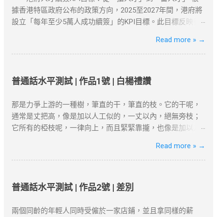
解决方案。 如何选择合适的VPN工具？ 选择VPN时，有几个
據香港特區政府公布的政策方向，2025至2027年間，港府將
因素需要考虑：速度、服务器位置、安全性和用户友好性。
設立「每年至少5萬人成功續簽」的KPI目標。此目標反映香
以下是几款在全球范围内都非常受欢迎的VPN服务，它们不
港從「吸引高端人才」轉向「穩留核心人才」的策略調整。
Read more »
→
仅在突破地域限制方面表现出色，而且能够提供强大的安全
數據背景 ：截至2025年初，高才通計劃已吸引近9.3萬人获
保障： NordVPN ：知名度高，全球多个国家和地区的服务
批，其中7.5萬人携家庭落地香港。 政策動機 ：孫玉菡強
器，适合各种设备使用。 ExpressVPN ：速度快，兼容性
調，香港需聚焦「對經濟有實質貢獻」的人才，而非僅追求
强，支持Netflix、YouTube等流媒体解锁。 Surfshark ：价格
數量。 二、2025年續簽審核的核心條件 港府對人才續簽的審
普通話水平測試 | 作品1號 | 白楊禮讚
较为亲民，但依然提供强大的加密和绕过审查功能。 如何设
核已從「形式化」轉為「實質化」，申請者需具備以下關鍵
置VPN翻墙？ 下载并安装VPN客户端 ：选择你喜欢的VPN服
因素： 1. 穩定的工作與收入 薪俸稅門檻 ：續簽需證明「穩
那是力爭上游的一種樹，筆直的干，筆直的枝。它的干呢，
务商，下载安装客户端。 连接到合适的服务器 ：选择一个你
定收入」且符合市場水平，年薪需達200萬港幣以上（針對高
通常是丈把高，像是加以人工似的，一丈以內，絕無旁枝；
想连接的地区服务器，例如美国或香港。 开始浏览 ：一旦连
才A類）。 合約與職位匹配 ：受聘工作須與學歷及專業相
它所有的椏枝呢，一律向上，而且緊緊靠攏，也像是加以人
接成功，你的IP地址将被替换为VPN服务器的IP，所有的网络
符，並提供完整合約、稅單及強積金（MPF）記錄。 2. 香港
工似的，成為一束，絕無橫斜逸出；它的寬大的葉子也是片
Read more »
→
活动都将被加密，你可以自由访问被封锁的网站或流媒体平
居住與社會融入 「兩址兩單」原則 ：需提供住址證明（租
片向上，幾乎沒有斜生的，更不用說倒垂了；它的皮，光滑
台。 常见问题与解决方案 VPN连接失败 ：如果VPN无法连
約、水電單）、公司地址及薪俸稅/利得稅單，證明與香港的
而有銀色的暈圈，微微泛出淡青色。這是雖在北方的風雪的
接，首先检查服务器是否正常，或者尝试更换一个服务器位
實質連結。 通常居住證明 ：每年需在港居住至少180天，長
壓迫下卻保持著倔強挺立的一種樹!哪怕只有碗來粗細罷，它
置。你也可以检查本地网络设置是否正确。 Netflix检测到
期離港者需提供合理解釋（如外派工作）。 3. 創業或業務貢
卻努力向上發展，高到丈許，兩丈，參天聳立，不折不撓，
普通話水平測試 | 作品2號 | 差別
VPN ：一些流媒体平台会检测到VPN连接并限制访问。如果
獻 真實營運要求 ：自雇者需提交商業登記證、財務報表及辦
對抗著西北風。 這就是白楊樹，西北極普通的一種樹，然而
出现这种情况，尝试更换不同的服务器或使用专门支持
公租約，證明公司實際運營。 年收入門檻 ：企業年盈利建議
決不是平凡的樹! 它沒有婆娑的姿態，沒有屈曲盤旋的虯枝，
兩個同齡的年輕人同時受僱於一家店鋪，並且拿同樣的薪