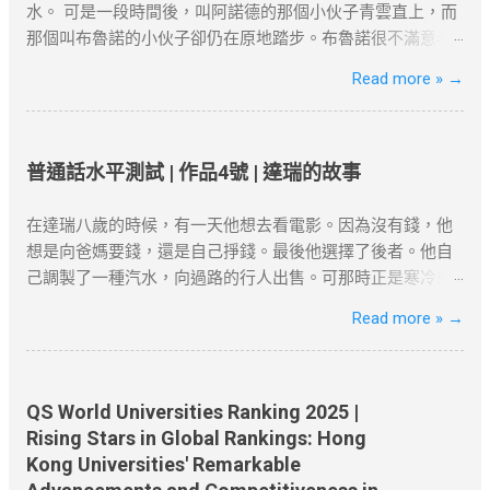
Netflix的VPN服务。 连接速度慢 ：VPN加密会略微影响上网
超500萬港幣，方能符合「合理規模業務」標準。 4. 家庭成
也許你要說它不美麗，--如果美是專指“婆娑”或“橫斜逸出”之
水。 可是一段時間後，叫阿諾德的那個小伙子青雲直上，而
速度。如果速度较慢，可以尝试切换到不同的VPN服务器，
員在港生活 配偶與子女因素 ：若配偶在港工作、子女就讀本
類而言，那麼，白楊樹算不得樹中的好女子；但是它卻是偉
那個叫布魯諾的小伙子卻仍在原地踏步。布魯諾很不滿意老
或者选择具有更高速度的VPN服务。 VPN的应用 很多国外的
地學校，可作為續簽的輔助證明。 三、2025年續簽流程與常
岸，正直，樸質，嚴肅，也不缺乏溫和，更不用提它的堅強
闆的不公正待遇。終於有一天他到老闆那兒發牢騷了。老闆
Read more »
→
网站和应用都受到严格的审查和封锁。使用VPN翻墙，可以
見誤區 1. 申請時間與材料準備 提前3個月申請 ：高才續簽需
不屈與挺拔，它是樹中的偉丈夫!當你在積雪初融的高原上走
一邊耐心地聽著他的抱怨，一邊在心裡盤算著怎樣向他解釋
突破“防火墙”的限制，畅享全球互联网内容。尽管网络审查非
在原簽證到期前3個月提交。 材料清單 ：根據就業、創業或
過，看見平坦的大地上傲然挺立這麼一株或一排白楊樹，難
清楚他和阿諾德之間的差別。 “布魯諾先生，”老闆開口說話
常严密，但许多VPN服务商仍然提供有效的...
定居路徑準備對應文件（如合約、稅單、租約等）。 2. 常見
道你就只覺得樹只是樹，難道你就不想到它的樸質，嚴肅，
了，“您現在到集市上去一下，看看今天早上有什麼賣的。”
拒簽原因與避坑建議 誤區一：依賴「空殼公司」 高才自雇續
堅強不屈，至少也像徵了北方的農民；難道你竟一點兒也不
布魯諾從集市上回來向老闆匯報說，今早集市上只有一個農
普通話水平測試 | 作品4號 | 達瑞的故事
簽需避免「虛假掛靠」，空殼公司拒批率超80%。 誤區二：
聯想到，在敵後的廣大土地上.....
民拉了一車土豆在賣。 “有多少？”老闆問。 布魯諾趕快戴上
忽略居住要求 離港超過180天未提供合理解釋，可能被視為
節選自茅盾《白楊禮讚》 資料搜尋自網
帽子又跑到集上，然後回來告訴老闆一共四十袋土豆。 “價格
在達瑞八歲的時候，有一天他想去看電影。因為沒有錢，他
「非通常居住」。 誤區三：收入不達標 月薪需達2萬港幣以
絡或筆者看法，僅供學習用途。請各位讀者閲讀前自行衡量
是多少？” 布魯諾又第三次跑到集上問來了價格。 “好吧，”
想是向爸媽要錢，還是自己掙錢。最後他選擇了後者。他自
上，且收入來源需與香港公司直接相關。 四、2025年KPI目
風險，本文筆者及網站不對讀者閲讀前後的任何行爲負責。
老闆對他說，“現在請您坐到這把椅子上一句話也不要說，看
己調製了一種汽水，向過路的行人出售。可那時正是寒冷的
標下的實務策略 1. 專業規劃與長期布局 薪俸稅與利得稅區分
如有錯漏或任何問題，筆者及網站概不負責，並保留對文章
看阿諾德怎麼說。” 阿諾德很快就從集市上回來了。向老闆匯
冬天，沒有人買，只有兩個人例外--他的爸爸和媽媽。 他偶
Read more »
→
：自雇者需注意「薪俸稅」與「利得稅」差異，續簽需以薪
更新和刪除的權力。本文純粹分享學習内容。如涉及版權問
報說到現在為止只有一個農民在賣土豆，一共四十口袋，價
然有一個和非常成功的商人談話的機會。當他對商人講述了
俸稅為主。 合約期限設計 ：建議簽訂長約（如2-3年），以
題，請版權持有人與我們聯絡，我們會配合及作出適當安
格是多少多少；土豆質量很不錯，他帶回來一個讓老闆看
自己的“破產史”後，商人給了他兩個重要的建議：一是嘗試為
爭取更長的續簽年限。 2. 風險控管與替代方案 臨時補救措施
排，不便之處，敬請原諒。
看。這個農民一個鐘頭以後還會弄來幾箱西紅柿，據他看價
別人解決一個難題；二是把精力集中在你知道的、你會的和
：若長期離港，可透過家庭成員在港生活（如子女就學）維
格非常公道。昨天他們鋪子的西紅柿賣得很快，庫存已經不
你擁有的東西上。 這兩個建議很關鍵。因為對於一個八歲的
QS World Universities Ranking 2025 |
繫續簽資...
多了。 節選自張健鵬、 胡足青主編《故事時代》中《差別》
孩子而言，他不會做的事情很多。於是他穿過大街小巷，不
Rising Stars in Global Rankings: Hong
資料搜尋自網絡或筆者看法，僅供學習用途。請各位讀者閲
停地思考：人們會有什麼難題，他又如何利用這個機會？ 一
Kong Universities' Remarkable
讀前自行衡量風險，本文筆者及網站不對讀者閲讀前後的任
天，吃早飯時父親讓達瑞去取報紙。美國的送報員總是把報