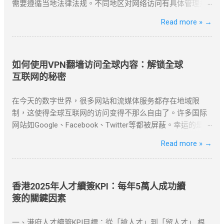
需要遵循当地法律法规。不同地区对网络访问有具体管理规
定，用户应优先选择合规渠道。常见的合法方式包括国际专
Read more »
→
线服务、授权网络通道以及企业级VPN解决方案。 企业用户
可通过合规VPN服务建立国际网络连接，这些服务商持有国
家相关部门颁发的经营许可证，为跨国企业提供安全稳定的
跨境通信服务。 合法企业级VPN服务商 以下是经国家批准、
如何使用VPN翻墙访问全球内容：解锁全球
面向企业用户提供跨境网络服务的合规VPN提供商： 中国电
互联网的秘密
信国际专线 作为国内主要电信运营商，提供企业级国际专线
服务，通过MPLS VPN技术实现全球安全互联。 全球超过50
在今天的数字世界，很多网站和流媒体服务都存在地域限
个节点覆盖 SLA服务等级保证 金融级加密传输 中国联通云联
制，这使得全球互联网的访问变得不那么自由了。许多国际
网 提供跨境云连接服务，支持企业混合云架构，实现本地数
网站如Google、Facebook、Twitter等都被屏蔽。幸运的是，
据中心与海外云资源的无缝连接。 支持多云平台接入 智能路
使用VPN（虚拟私人网络）翻墙，可以帮助我们绕过这些地
Read more »
→
由优化 可视化运维管理 阿里云VPN网关 阿里云提供的企业
理限制，畅享全球内容。 什么是VPN翻墙？ VPN翻墙指的是
级VPN服务，支持IPSec VPN连接，实现本地数据中心与VPC
使用VPN技术，通过改变用户的IP地址，来绕过网络审查和
的安全通信。 ...
地理封锁，访问受限的互联网内容。VPN通过加密技术保护
你的上网数据，同时隐藏真实IP，使你能够以另一个地区的
香港2025年人才續簽KPI：每年5萬人成功續
身份访问互联网资源。 对于许多需要翻墙的用户，VPN是最
簽的關鍵因素
有效的工具之一。无论是为了突破“防火墙”，还是解锁
Netflix、YouTube等流媒体平台，VPN都提供了安全、可靠的
一、港府人才續簽KPI目標：從「搶人才」到「留人才」 根