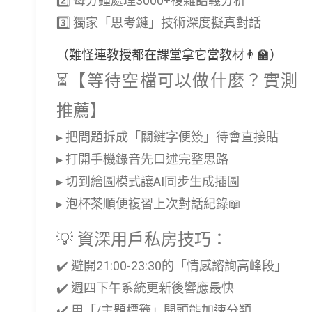
2️⃣ 每分鐘處理3000+複雜語義分析
3️⃣ 獨家「思考鏈」技術深度擬真對話
（難怪連教授都在課堂拿它當教材👨🏫）
⏳【等待空檔可以做什麼？實測
推薦】
▸ 把問題拆成「關鍵字便簽」待會直接貼
▸ 打開手機錄音先口述完整思路
▸ 切到繪圖模式讓AI同步生成插圖
▸ 泡杯茶順便複習上次對話紀錄📖
💡 資深用戶私房技巧：
✔️ 避開21:00-23:30的「情感諮詢高峰段」
✔️ 週四下午系統更新後響應最快
✔️ 用「/主題標籤」開頭能加速分類