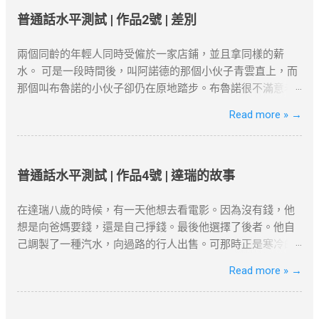
壓迫下卻保持著倔強挺立的一種樹!哪怕只有碗來粗細罷，它
置。你也可以检查本地网络设置是否正确。 Netflix检测到
期離港者需提供合理解釋（如外派工作）。 3. 創業或業務貢
卻努力向上發展，高到丈許，兩丈，參天聳立，不折不撓，
普通話水平測試 | 作品2號 | 差別
VPN ：一些流媒体平台会检测到VPN连接并限制访问。如果
獻 真實營運要求 ：自雇者需提交商業登記證、財務報表及辦
對抗著西北風。 這就是白楊樹，西北極普通的一種樹，然而
出现这种情况，尝试更换不同的服务器或使用专门支持
公租約，證明公司實際運營。 年收入門檻 ：企業年盈利建議
決不是平凡的樹! 它沒有婆娑的姿態，沒有屈曲盤旋的虯枝，
兩個同齡的年輕人同時受僱於一家店鋪，並且拿同樣的薪
Netflix的VPN服务。 连接速度慢 ：VPN加密会略微影响上网
超500萬港幣，方能符合「合理規模業務」標準。 4. 家庭成
也許你要說它不美麗，--如果美是專指“婆娑”或“橫斜逸出”之
水。 可是一段時間後，叫阿諾德的那個小伙子青雲直上，而
速度。如果速度较慢，可以尝试切换到不同的VPN服务器，
員在港生活 配偶與子女因素 ：若配偶在港工作、子女就讀本
類而言，那麼，白楊樹算不得樹中的好女子；但是它卻是偉
那個叫布魯諾的小伙子卻仍在原地踏步。布魯諾很不滿意老
或者选择具有更高速度的VPN服务。 VPN的应用 很多国外的
地學校，可作為續簽的輔助證明。 三、2025年續簽流程與常
岸，正直，樸質，嚴肅，也不缺乏溫和，更不用提它的堅強
闆的不公正待遇。終於有一天他到老闆那兒發牢騷了。老闆
Read more »
→
网站和应用都受到严格的审查和封锁。使用VPN翻墙，可以
見誤區 1. 申請時間與材料準備 提前3個月申請 ：高才續簽需
不屈與挺拔，它是樹中的偉丈夫!當你在積雪初融的高原上走
一邊耐心地聽著他的抱怨，一邊在心裡盤算著怎樣向他解釋
突破“防火墙”的限制，畅享全球互联网内容。尽管网络审查非
在原簽證到期前3個月提交。 材料清單 ：根據就業、創業或
過，看見平坦的大地上傲然挺立這麼一株或一排白楊樹，難
清楚他和阿諾德之間的差別。 “布魯諾先生，”老闆開口說話
常严密，但许多VPN服务商仍然提供有效的...
定居路徑準備對應文件（如合約、稅單、租約等）。 2. 常見
道你就只覺得樹只是樹，難道你就不想到它的樸質，嚴肅，
了，“您現在到集市上去一下，看看今天早上有什麼賣的。”
拒簽原因與避坑建議 誤區一：依賴「空殼公司」 高才自雇續
堅強不屈，至少也像徵了北方的農民；難道你竟一點兒也不
布魯諾從集市上回來向老闆匯報說，今早集市上只有一個農
普通話水平測試 | 作品4號 | 達瑞的故事
簽需避免「虛假掛靠」，空殼公司拒批率超80%。 誤區二：
聯想到，在敵後的廣大土地上.....
民拉了一車土豆在賣。 “有多少？”老闆問。 布魯諾趕快戴上
忽略居住要求 離港超過180天未提供合理解釋，可能被視為
節選自茅盾《白楊禮讚》 資料搜尋自網
帽子又跑到集上，然後回來告訴老闆一共四十袋土豆。 “價格
在達瑞八歲的時候，有一天他想去看電影。因為沒有錢，他
「非通常居住」。 誤區三：收入不達標 月薪需達2萬港幣以
絡或筆者看法，僅供學習用途。請各位讀者閲讀前自行衡量
是多少？” 布魯諾又第三次跑到集上問來了價格。 “好吧，”
想是向爸媽要錢，還是自己掙錢。最後他選擇了後者。他自
上，且收入來源需與香港公司直接相關。 四、2025年KPI目
風險，本文筆者及網站不對讀者閲讀前後的任何行爲負責。
老闆對他說，“現在請您坐到這把椅子上一句話也不要說，看
己調製了一種汽水，向過路的行人出售。可那時正是寒冷的
標下的實務策略 1. 專業規劃與長期布局 薪俸稅與利得稅區分
如有錯漏或任何問題，筆者及網站概不負責，並保留對文章
看阿諾德怎麼說。” 阿諾德很快就從集市上回來了。向老闆匯
冬天，沒有人買，只有兩個人例外--他的爸爸和媽媽。 他偶
Read more »
→
：自雇者需注意「薪俸稅」與「利得稅」差異，續簽需以薪
更新和刪除的權力。本文純粹分享學習内容。如涉及版權問
報說到現在為止只有一個農民在賣土豆，一共四十口袋，價
然有一個和非常成功的商人談話的機會。當他對商人講述了
俸稅為主。 合約期限設計 ：建議簽訂長約（如2-3年），以
題，請版權持有人與我們聯絡，我們會配合及作出適當安
格是多少多少；土豆質量很不錯，他帶回來一個讓老闆看
自己的“破產史”後，商人給了他兩個重要的建議：一是嘗試為
爭取更長的續簽年限。 2. 風險控管與替代方案 臨時補救措施
排，不便之處，敬請原諒。
看。這個農民一個鐘頭以後還會弄來幾箱西紅柿，據他看價
別人解決一個難題；二是把精力集中在你知道的、你會的和