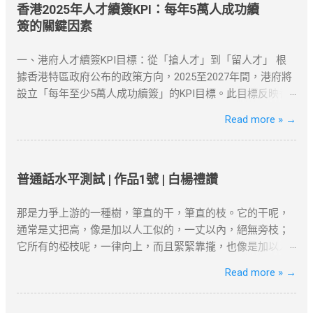
你的上网数据，同时隐藏真实IP，使你能够以另一个地区的
香港2025年人才續簽KPI：每年5萬人成功續
身份访问互联网资源。 对于许多需要翻墙的用户，VPN是最
簽的關鍵因素
有效的工具之一。无论是为了突破“防火墙”，还是解锁
Netflix、YouTube等流媒体平台，VPN都提供了安全、可靠的
一、港府人才續簽KPI目標：從「搶人才」到「留人才」 根
解决方案。 如何选择合适的VPN工具？ 选择VPN时，有几个
據香港特區政府公布的政策方向，2025至2027年間，港府將
因素需要考虑：速度、服务器位置、安全性和用户友好性。
設立「每年至少5萬人成功續簽」的KPI目標。此目標反映香
以下是几款在全球范围内都非常受欢迎的VPN服务，它们不
港從「吸引高端人才」轉向「穩留核心人才」的策略調整。
Read more »
→
仅在突破地域限制方面表现出色，而且能够提供强大的安全
數據背景 ：截至2025年初，高才通計劃已吸引近9.3萬人获
保障： NordVPN ：知名度高，全球多个国家和地区的服务
批，其中7.5萬人携家庭落地香港。 政策動機 ：孫玉菡強
器，适合各种设备使用。 ExpressVPN ：速度快，兼容性
調，香港需聚焦「對經濟有實質貢獻」的人才，而非僅追求
强，支持Netflix、YouTube等流媒体解锁。 Surfshark ：价格
數量。 二、2025年續簽審核的核心條件 港府對人才續簽的審
普通話水平測試 | 作品1號 | 白楊禮讚
较为亲民，但依然提供强大的加密和绕过审查功能。 如何设
核已從「形式化」轉為「實質化」，申請者需具備以下關鍵
置VPN翻墙？ 下载并安装VPN客户端 ：选择你喜欢的VPN服
因素： 1. 穩定的工作與收入 薪俸稅門檻 ：續簽需證明「穩
那是力爭上游的一種樹，筆直的干，筆直的枝。它的干呢，
务商，下载安装客户端。 连接到合适的服务器 ：选择一个你
定收入」且符合市場水平，年薪需達200萬港幣以上（針對高
通常是丈把高，像是加以人工似的，一丈以內，絕無旁枝；
想连接的地区服务器，例如美国或香港。 开始浏览 ：一旦连
才A類）。 合約與職位匹配 ：受聘工作須與學歷及專業相
它所有的椏枝呢，一律向上，而且緊緊靠攏，也像是加以人
接成功，你的IP地址将被替换为VPN服务器的IP，所有的网络
符，並提供完整合約、稅單及強積金（MPF）記錄。 2. 香港
工似的，成為一束，絕無橫斜逸出；它的寬大的葉子也是片
Read more »
→
活动都将被加密，你可以自由访问被封锁的网站或流媒体平
居住與社會融入 「兩址兩單」原則 ：需提供住址證明（租
片向上，幾乎沒有斜生的，更不用說倒垂了；它的皮，光滑
台。 常见问题与解决方案 VPN连接失败 ：如果VPN无法连
約、水電單）、公司地址及薪俸稅/利得稅單，證明與香港的
而有銀色的暈圈，微微泛出淡青色。這是雖在北方的風雪的
接，首先检查服务器是否正常，或者尝试更换一个服务器位
實質連結。 通常居住證明 ：每年需在港居住至少180天，長