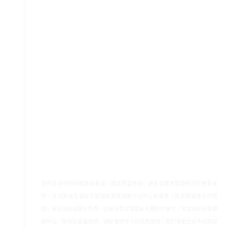
資料搜尋自網絡或筆者看法，僅供學習用途。請各位讀者閲讀前自行衡量風
險，本文筆者及網站不對讀者閲讀前後的任何行爲負責。如有錯漏或任何問
題，筆者及網站概不負責，並保留對文章更新和刪除的權力。本文純粹分享學
習内容。如涉及版權問題，請版權持有人與我們聯絡，我們會配合及作出適當