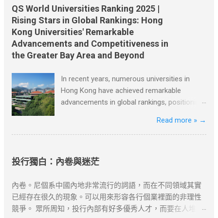
：若長期離港，可透過家庭成員在港生活（如子女就學）維
格非常公道。昨天他們鋪子的西紅柿賣得很快，庫存已經不
你擁有的東西上。 這兩個建議很關鍵。因為對於一個八歲的
QS World Universities Ranking 2025 |
繫續簽資...
多了。 節選自張健鵬、 胡足青主編《故事時代》中《差別》
孩子而言，他不會做的事情很多。於是他穿過大街小巷，不
Rising Stars in Global Rankings: Hong
資料搜尋自網絡或筆者看法，僅供學習用途。請各位讀者閲
停地思考：人們會有什麼難題，他又如何利用這個機會？ 一
Kong Universities' Remarkable
讀前自行衡量風險，本文筆者及網站不對讀者閲讀前後的任
天，吃早飯時父親讓達瑞去取報紙。美國的送報員總是把報
Advancements and Competitiveness in
何行爲負責。如有錯漏或任何問題，筆者及網站概不負責，
紙從花園籬笆的一個特製的管子裡塞進來。假如你想穿著睡
the Greater Bay Area and Beyond
並保留對文章更新和刪除的權力。本文純粹分享學習内容。
衣舒舒服服地吃早飯和看報紙，就必須離開溫暖的房間，冒
如涉及版權問題，請版權持有人與我們聯絡，我們會配合及
著寒風，到花園去取。雖然路短，但十分麻煩。 當達瑞為父
In recent years, numerous universities in
作出適當安排，不便之處，敬請原諒。
親取報紙的時候，一個主意誕生了。當天他就按響鄰居的門
Hong Kong have achieved remarkable
鈴，對他們說，每個月只需付給他一美元，他就每天早上把
advancements in global rankings, positioning
報紙塞到他們的房門底下。大多數人都同意了，很快他有了
themselves competitively not only on a
Read more »
→
七十多個顧客。 節選自[德]博多·舍費爾《達瑞的故事》 資料
global scale but also within the Greater Bay
搜尋自網絡或筆者看法，僅供學習用途。請各位讀者閲讀前
Area, Greater China, and beyond. Among
自行衡量風險，本文筆者及網站不對讀者閲讀前後的任何行
these universities are the University of Hong
爲負責。如有錯漏或任何問題，筆者及網站概不負責，並保
Kong, the Hong Kong University of Science
投行獨白：內卷與迷茫
留對文章更新和刪除的權力。本文純粹分享學習内容。如涉
and Technology, the Chinese University of
及版權問題，請版權持有人與我們聯絡，我們會配合及作出
Hong Kong, and Lingnan University. The
內卷。尼個系中國內地非常流行的詞語，而在不同領域其實
適當安排，不便之處，敬請原諒。
University of Hong Kong, recognized as one
已經存在很久的現象。可以用來形容各行個業裡面的非理性
of the oldest and most esteemed
競爭。 眾所周知，投行內部有好多優秀人才，而要在人堆裏