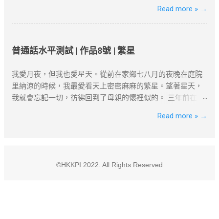
institutions in Hong Kong, has consistently
面爬出來，需要不斷的努力與運氣。除了本身就自帶資源的
Read more »
→
secured top positions in international
課金打怪既王者之外，話大唔大話細唔細既投行圈一早就步
rankings due to its exceptional teaching,
入內卷。 “我自己好似系度內卷緊，我只系一個齒輪,我好像
research outcomes, and extensive
沒有創造到D咩價值。” 尼種內心的獨白其實由正式入職開始
collaborations on an international level.
就已經出現了。它源自於一種無力感。當你系大學既時候，
普通話水平測試 | 作品8號 | 繁星
Similarly, the Hong Kong University of
卷實習、卷比賽、卷證書、卷GPA、卷卷卷卷到入投行既時
Science and Technology has experienced
候，發現你依然要卷。內心其實冇乜成就感，反而有既系無
我愛月夜，但我也愛星天。從前在家鄉七八月的夜晚在庭院
significant strides in rankings, focusing on
盡既空虛、夜裡工作的寂寞，不過我唔凍，我凍既話會著
里納涼的時候，我最愛看天上密密麻麻的繁星。望著星天，
nurturing innovative talents and achieving
衫。 同時投行本身就系服務業，大把人想入投行，但職位空
我就會忘記一切，彷彿回到了母親的懷裡似的。 三年前在南
groundbreaking research breakthroughs
缺少，因為大部份人都唔想走，亦都唔知點走。出去第度你
京我住的地方有一道後門，每晚我打開後門，便看見一個靜
Read more »
→
across fields such as science, engineering,
就可以確保搵到咁多？由Sell side跳去Buy side，的確可以換
寂的夜。下面是一片菜園，上面是星群密布的藍天。星光在
and business management. The Chinese
來Work Life Balance，但個D工作真系系度創造緊價值？我唔
我們的肉眼裡雖然微小，然而它使我們覺得光明無處不在。
University of Hong Kong ha...
知咁樣既工作係咪真系我想要既。 尼個或許就是人類的迷茫
那時候我正在讀一些天文學的書，也認得一些星星，好像它
與矛盾吧。唔諗啦，返去做野：回歸初心，好好工作。 故事
們就是我的朋友，它們常常在和我談話一樣。 如今在海上，
©HKKPI 2022. All Rights Reserved
人物純屬虛構，如有雷同，實屬巧合。
每晚和繁星相對，我把它們認得很熟了。我躺在艙面上，仰
望天空。深藍色的天空裡懸著無數半明半昧的星。船在動，
星也在動，它們是這樣低，真是搖搖欲墜呢!漸漸地我的眼睛
模糊了，我好像看見無數螢火蟲在我的周圍飛舞。海上的夜
是柔和的，是靜寂的，是夢幻的。我望著許多認識的星，我