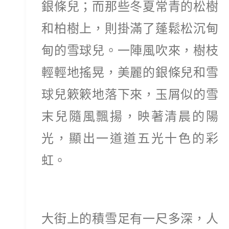
銀條兒；而那些冬夏常青的松樹
和柏樹上，則掛滿了蓬鬆松沉甸
甸的雪球兒。一陣風吹來，樹枝
輕輕地搖晃，美麗的銀條兒和雪
球兒簌簌地落下來，玉屑似的雪
末兒隨風飄揚，映著清晨的陽
光，顯出一道道五光十色的彩
虹。
大街上的積雪足有一尺多深，人