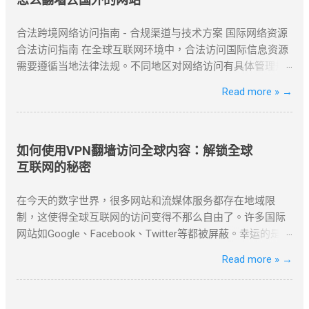
合法跨境网络访问指南 - 合规渠道与技术方案 国际网络资源
合法访问指南 在全球互联网环境中，合法访问国际信息资源
需要遵循当地法律法规。不同地区对网络访问有具体管理规
定，用户应优先选择合规渠道。常见的合法方式包括国际专
Read more »
→
线服务、授权网络通道以及企业级VPN解决方案。 企业用户
可通过合规VPN服务建立国际网络连接，这些服务商持有国
家相关部门颁发的经营许可证，为跨国企业提供安全稳定的
跨境通信服务。 合法企业级VPN服务商 以下是经国家批准、
如何使用VPN翻墙访问全球内容：解锁全球
面向企业用户提供跨境网络服务的合规VPN提供商： 中国电
互联网的秘密
信国际专线 作为国内主要电信运营商，提供企业级国际专线
服务，通过MPLS VPN技术实现全球安全互联。 全球超过50
在今天的数字世界，很多网站和流媒体服务都存在地域限
个节点覆盖 SLA服务等级保证 金融级加密传输 中国联通云联
制，这使得全球互联网的访问变得不那么自由了。许多国际
网 提供跨境云连接服务，支持企业混合云架构，实现本地数
网站如Google、Facebook、Twitter等都被屏蔽。幸运的是，
据中心与海外云资源的无缝连接。 支持多云平台接入 智能路
使用VPN（虚拟私人网络）翻墙，可以帮助我们绕过这些地
Read more »
→
由优化 可视化运维管理 阿里云VPN网关 阿里云提供的企业
理限制，畅享全球内容。 什么是VPN翻墙？ VPN翻墙指的是
级VPN服务，支持IPSec VPN连接，实现本地数据中心与VPC
使用VPN技术，通过改变用户的IP地址，来绕过网络审查和
的安全通信。 ...
地理封锁，访问受限的互联网内容。VPN通过加密技术保护